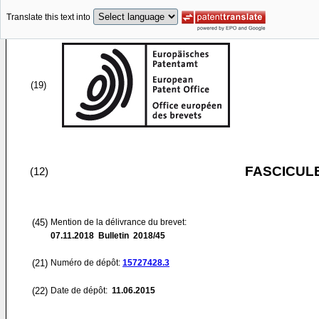
Translate this text into
(19)
FASCICUL
(12)
(45)
Mention de la délivrance du brevet:
07.11.2018
Bulletin 2018/45
(21)
Numéro de dépôt:
15727428.3
(22)
Date de dépôt:
11.06.2015