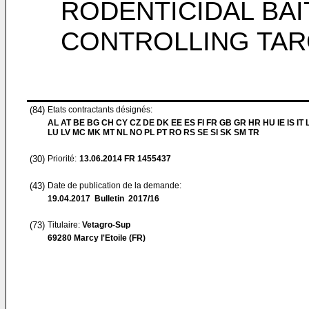
RODENTICIDAL BA
CONTROLLING TAR
(84)
Etats contractants désignés:
AL AT BE BG CH CY CZ DE DK EE ES FI FR GB GR HR HU IE IS IT L
LU LV MC MK MT NL NO PL PT RO RS SE SI SK SM TR
(30)
Priorité:
13.06.2014
FR 1455437
(43)
Date de publication de la demande:
19.04.2017
Bulletin 2017/16
(73)
Titulaire:
Vetagro-Sup
69280 Marcy l'Etoile (FR)