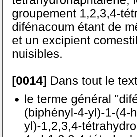
groupement 1,2,3,4-té
difénacoum étant de m
et un excipient comesti
nuisibles.
[0014]
Dans tout le text
le terme général "di
(biphényl-4-yl)-1-(4
yl)-1,2,3,4-tétrahydr