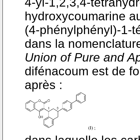
4-yl-1,2,3,4-tétrahyd
hydroxycoumarine au
(4-phénylphényl)-1-t
dans la nomenclatur
Union of Pure and A
difénacoum est de fo
après :