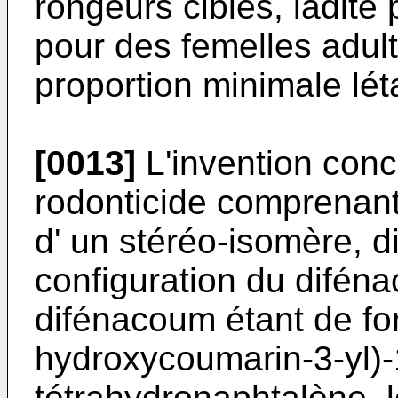
rongeurs cibles, ladite 
pour des femelles adult
proportion minimale lét
[0013]
L'invention conc
rodonticide comprenan
d' un stéréo-isomère, d
configuration du diféna
difénacoum étant de for
hydroxycoumarin-3-yl)-
tétrahydronaphtalène, 