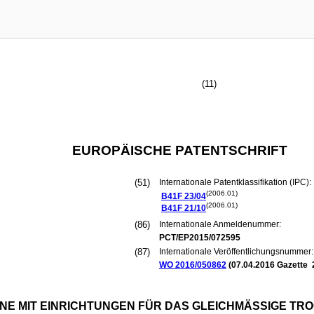
(11)
EUROPÄISCHE PATENTSCHRIFT
(51)
Internationale Patentklassifikation (IPC):
(2006.01)
B41F
23/04
(2006.01)
B41F
21/10
(86)
Internationale Anmeldenummer:
PCT/EP2015/072595
(87)
Internationale Veröffentlichungsnummer:
WO 2016/050862
(
07.04.2016
Gazette 
 MIT EINRICHTUNGEN FÜR DAS GLEICHMÄSSIGE TRO