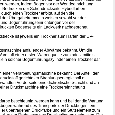
ert werden, indem Bogen vor der Wendeeinrichtung
um Bedrucken der Schöndruckseite Hybridfarben
durch einen Trockner erfolgt, auf den die
nd der Übergabetrommeln weisen sowohl vor der
 und Bogenführungseinrichtungen vor der
edruckten Bogenseite ein Lackwerk nachgeordnet.
recke ist jeweils ein Trockner zum Härten der UV-
tungsmaschine anfallender Abwärme bekannt. Um die
Warmluft einer ersten Wärmequelle zumindest mittels
 ein solcher Bogenführungszylinder einen Trockner dar,
n einer Verarbeitungsmaschine bekannt. Der Anteil der
druckstoff gerichteten Strahlungsenergie soll mit
ewandten Vorderseite eine dichroitische Schicht und an
 einer Druckmaschine eine Trocknereinrichtung
farbe beschleunigt werden kann und bei der die Wartung
ckbogen während des Transports der Druckbogen; ein
ier übertragenen Druckfarbe und ein Stützelement zum
lel zu der Drehachse des Druckzylinders erstrecken. Der