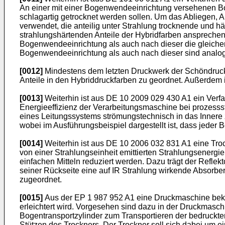
An einer mit einer Bogenwendeeinrichtung versehenen B
schlagartig getrocknet werden sollen. Um das Abliegen,
verwendet, die anteilig unter Strahlung trocknende und hä
strahlungshärtenden Anteile der Hybridfarben ansprech
Bogenwendeeinrichtung als auch nach dieser die gleiche
Bogenwendeeinrichtung als auch nach dieser sind analog
[0012]
Mindestens dem letzten Druckwerk der Schöndrucks
Anteile in den Hybriddruckfarben zu geordnet. Außerdem 
[0013]
Weiterhin ist aus
DE 10 2009 029 430 A1
ein Verf
Energieeffizienz der Verarbeitungsmaschine bei prozesss
eines Leitungssystems strömungstechnisch in das Innere 
wobei im Ausführungsbeispiel dargestellt ist, dass jeder 
[0014]
Weiterhin ist aus
DE 10 2006 032 831 A1
eine Troc
von einer Strahlungseinheit emittierten Strahlungsenergie 
einfachen Mitteln reduziert werden. Dazu trägt der Reflek
seiner Rückseite eine auf IR Strahlung wirkende Absorb
zugeordnet.
[0015]
Aus der
EP 1 987 952 A1
eine Druckmaschine beka
erleichtert wird. Vorgesehen sind dazu in der Druckmas
Bogentransportzylinder zum Transportieren der bedruckt
Stützen des Trockners. Der Trockner soll sich dabei um 