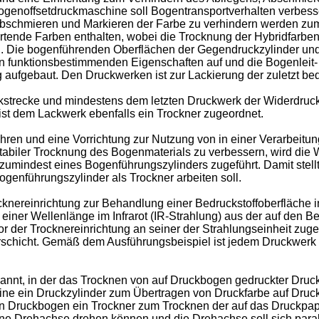
ogenoffsetdruckmaschine soll Bogentransportverhalten verbess
 Abschmieren und Markieren der Farbe zu verhindern werden z
rtende Farben enthalten, wobei die Trocknung der Hybridfarben 
en. Die bogenführenden Oberflächen der Gegendruckzylinder u
n funktionsbestimmenden Eigenschaften auf und die Bogenleit-
 aufgebaut. Den Druckwerken ist zur Lackierung der zuletzt b
trecke und mindestens dem letzten Druckwerk der Widerdruckst
ist dem Lackwerk ebenfalls ein Trockner zugeordnet.
ahren und eine Vorrichtung zur Nutzung von in einer Verarbei
tabiler Trocknung des Bogenmaterials zu verbessern, wird die 
zumindest eines Bogenführungszylinders zugeführt. Damit stellt
Bogenführungszylinder als Trockner arbeiten soll.
knereinrichtung zur Behandlung einer Bedruckstoffoberfläche i
einer Wellenlänge im Infrarot (IR-Strahlung) aus der auf den Be
tor der Trocknereinrichtung an seiner der Strahlungseinheit zug
erschicht. Gemäß dem Ausführungsbeispiel ist jedem Druckwerk
nnt, in der das Trocknen von auf Druckbogen gedruckter Druck
chine ein Druckzylinder zum Übertragen von Druckfarbe auf Dru
en Druckbogen ein Trockner zum Trocknen der auf das Druckpap
eine Drehachse drehen können und die Drehachse soll sich paral