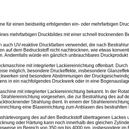
ne für einen beidseitig erfolgenden ein- oder mehrfarbigen Dru
nes mehrfarbigen Druckbildes mit einer schnell trocknenden B
n auch UV-reaktive Druckfarben verwendet, die nach Bestrahlun
ben auf dem Bedruckstoff nicht nachtrocknen, wie etwas konvent
n. Andernfalls würde ein gänzlich unbrauchbares Druckprodukt
ckmaschine mit integrierter Lackiereinrichtung offenbart. Durc
se möglich, besondere Druckeffekte, insbesondere Glanzeffekte
ackwerken sind besondere Abstimmungen der Druckgeschwindigke
gens in ein nachfolgendes Druckwerk oder in eine Bogenauslage
aschine mit integrierter Lackiereinrichtung bekannt. In der Rot
rahlereinrichtung vorgesehen, die zur Bestrahlung des auf den
acktrocknender Strahlung dient. In einem der Strahlereinrichtu
reinrichtung eine Blaseinrichtung zum Anblasen des bestrahlten 
shärtevorgang des auf den Bedruckstoff übertragenen Lackes u
Trocknung oder Härtung kann noch innerhalb des gleichen Zylind
rzugsweise im Bereich von 350 nm bis 4000 nm, insbesondere im