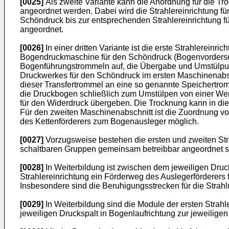
[0025]
Als zweite Variante kann die Anordnung für die T
angeordnet werden. Dabei wird die Strahlereinrichtung 
Schöndruck bis zur entsprechenden Strahlereinrichtung
angeordnet.
[0026]
In einer dritten Variante ist die erste Strahlerei
Bogendruckmaschine für den Schöndruck (Bogenvordersei
Bogenführungstrommeln auf, die Übergabe und Umstülpung
Druckwerkes für den Schöndruck im ersten Maschinenabsc
dieser Transfertrommel an eine so genannte Speichertro
die Druckbogen schließlich zum Umstülpen von einer We
für den Widerdruck übergeben. Die Trocknung kann in die
Für den zweiten Maschinenabschnitt ist die Zuordnung v
des Kettenförderers zum Bogenausleger möglich.
[0027]
Vorzugsweise bestehen die ersten und zweiten Str
schaltbaren Gruppen gemeinsam betreibbar angeordnet s
[0028]
In Weiterbildung ist zwischen dem jeweiligen Druc
Strahlereinrichtung ein Förderweg des Auslegerförderers
Insbesondere sind die Beruhigungsstrecken für die Stra
[0029]
In Weiterbildung sind die Module der ersten Strahl
jeweiligen Druckspalt in Bogenlaufrichtung zur jeweilige