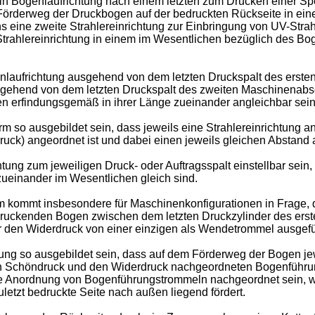
in Bogenlaufrichtung nach einem letzten zum Drucken einer S
 Förderweg der Druckbogen auf der bedruckten Rückseite in ei
s eine zweite Strahlereinrichtung zur Einbringung von UV-Stra
Strahlereinrichtung in einem im Wesentlichen bezüglich des Bo
nlaufrichtung ausgehend von dem letzten Druckspalt des ersten
sgehend von dem letzten Druckspalt des zweiten Maschinenabsc
len erfindungsgemäß in ihrer Länge zueinander angleichbar sein
 so ausgebildet sein, dass jeweils eine Strahlereinrichtung an
ruck) angeordnet ist und dabei einen jeweils gleichen Abstan
htung zum jeweiligen Druck- oder Auftragsspalt einstellbar sein
ueinander im Wesentlichen gleich sind.
m kommt insbesondere für Maschinenkonfigurationen in Frage,
edruckenden Bogen zwischen dem letzten Druckzylinder des er
ür den Widerdruck von einer einzigen als Wendetrommel ausgef
ung so ausgebildet sein, dass auf dem Förderweg der Bogen jew
den Schöndruck und den Widerdruck nachgeordneten Bogenführu
ine Anordnung von Bogenführungstrommeln nachgeordnet sein, wo
letzt bedruckte Seite nach außen liegend fördert.