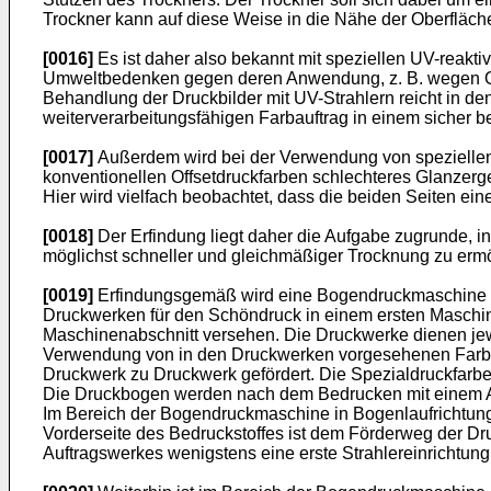
Trockner kann auf diese Weise in die Nähe der Oberfläch
[0016]
Es ist daher also bekannt mit speziellen UV-reak
Umweltbedenken gegen deren Anwendung, z. B. wegen Ozon
Behandlung der Druckbilder mit UV-Strahlern reicht in de
weiterverarbeitungsfähigen Farbauftrag in einem sicher b
[0017]
Außerdem wird bei der Verwendung von speziellen
konventionellen Offsetdruckfarben schlechteres Glanzerg
Hier wird vielfach beobachtet, dass die beiden Seiten ei
[0018]
Der Erfindung liegt daher die Aufgabe zugrunde, i
möglichst schneller und gleichmäßiger Trocknung zu ermö
[0019]
Erfindungsgemäß wird eine Bogendruckmaschine fü
Druckwerken für den Schöndruck in einem ersten Maschin
Maschinenabschnitt versehen. Die Druckwerke dienen jewe
Verwendung von in den Druckwerken vorgesehenen Farb-/
Druckwerk zu Druckwerk gefördert. Die Spezialdruckfarben
Die Druckbogen werden nach dem Bedrucken mit einem Au
Im Bereich der Bogendruckmaschine in Bogenlaufrichtung
Vorderseite des Bedruckstoffes ist dem Förderweg der Dr
Auftragswerkes wenigstens eine erste Strahlereinrichtun