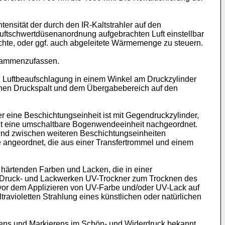
tensität der durch den IR-Kaltstrahler auf den
Luftschwertdüsenanordnung aufgebrachten Luft einstellbar
achte, oder ggf. auch abgeleitete Wärmemenge zu steuern.
usammenzufassen.
d Luftbeaufschlagung in einem Winkel am Druckzylinder
wischen Druckspalt und dem Übergabebereich auf den
eine Beschichtungseinheit ist mit Gegendruckzylinder,
eit eine umschaltbare Bogenwendeeinheit nachgeordnet.
sind zwischen weiteren Beschichtungseinheiten
 angeordnet, die aus einer Transfertrommel und einem
 härtenden Farben und Lacken, die in einer
en Druck- und Lackwerken UV-Trockner zum Trocknen des
vor dem Applizieren von UV-Farbe und/oder UV-Lack auf
ravioletten Strahlung eines künstlichen oder natürlichen
rens und Markierens im Schön- und Widerdruck bekannt.