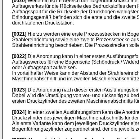
[0020]
Weiterhin ist im Bereich der Bogendruckmaschine 
Auftragwerkes für die Rückseite des Bedruckstoffes dem
Auftragsspalt für die Rückseite der Druckbogen wenigsten
Erfindungsgemäß befinden sich die erste und die zweite 
durchlaufenen Druckstation.
[0021]
Hierzu werden eine erste Prozessstrecken in Boge
Strahlereinrichtung sowie eine zweite Prozessstrecke au
Strahlereinrichtung beschrieben. Die Prozesstrecken sol
[0022]
Die Anordnung kann in einer ersten Ausführungsform
Auftragswerkes für eine Bogenseite (Schöndruck / Widerd
oder Auftragsspalt aufweisen.
In vorteilhafter Weise kann der Abstand der Strahlereinric
Maschinenabschnitt und im zweiten Maschinenabschnitt z
[0023]
Die Anordnung nach dieser ersten Ausführungsfor
Dabei wird die Umstülpung von vor- und rückseitig zu b
ersten Druckzylinder des zweiten Maschinenabschnitts f
[0024]
In einer zweiten Ausführungsform kann die Anordn
Druckzylinder des jeweiligen Maschinenabschnitts für 
Als erste Variante kann dem jeweiligen Druckzylinder e
Bogenführungszylinder zugeordnet sind, der die jeweils zu