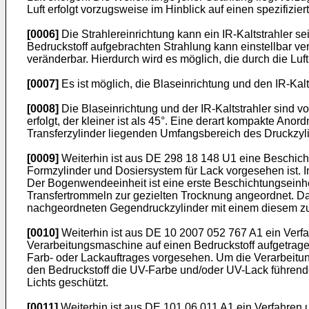
Luft erfolgt vorzugsweise im Hinblick auf einen spezifizi
[0006]
Die Strahlereinrichtung kann ein IR-Kaltstrahler se
Bedruckstoff aufgebrachten Strahlung kann einstellbar ve
veränderbar. Hierdurch wird es möglich, die durch die L
[0007]
Es ist möglich, die Blaseinrichtung und den IR-K
[0008]
Die Blaseinrichtung und der IR-Kaltstrahler sind
erfolgt, der kleiner ist als 45°. Eine derart kompakte A
Transferzylinder liegenden Umfangsbereich des Druckzyl
[0009]
Weiterhin ist aus
DE 298 18 148 U1
eine Beschicht
Formzylinder und Dosiersystem für Lack vorgesehen ist.
Der Bogenwendeeinheit ist eine erste Beschichtungseinh
Transfertrommeln zur gezielten Trocknung angeordnet. D
nachgeordneten Gegendruckzylinder mit einem diesem z
[0010]
Weiterhin ist aus
DE 10 2007 052 767 A1
ein Verfa
Verarbeitungsmaschine auf einen Bedruckstoff aufgetrag
Farb- oder Lackauftrages vorgesehen. Um die Verarbeitu
den Bedruckstoff die UV-Farbe und/oder UV-Lack führenden
Lichts geschützt.
[0011]
Weiterhin ist aus
DE 101 06 011 A1
ein Verfahren 