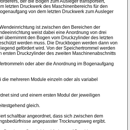
derers, der die Bogen zum Ausleger transportiert,
em letzten Druckwerk des Maschinenbereichs für den
 Bogenaufgang von dem letzten Druckwerk zum Ausleger
ie Wendeinrichtung ist zwischen den Bereichen der
deeinrichtung weist dabei eine Anordnung von drei
el übernimmt den Bogen vom Druckzylinder des letzten
 geschützt werden muss. Die Druckbogen werden dann von
liegend gefördert wird. Von der Speichertrommel werden
 ersten Druckzylinder des zweiten Maschinenabschnitts
sfertrommeln oder aber die Anordnung im Bogenaufgang
 die mehreren Module einzeln oder als variabel
rdnet sind und einem ersten Modul der jeweiligen
itestgehend gleich.
niert schaltbar angeordnet, dass sich zwischen dem
knungsbedürfnisse angepasster Trocknungsweg ergibt.