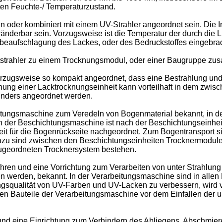
erten Feuchte-/ Temperaturzustand.
in oder kombiniert mit einem UV-Strahler angeordnet sein. Die In
ränderbar sein. Vorzugsweise ist die Temperatur der durch die 
uftbeaufschlagung des Lackes, oder des Bedruckstoffes eingebr
altstrahler zu einem Trocknungsmodul, oder einer Baugruppe z
 vorzugsweise so kompakt angeordnet, dass eine Bestrahlung un
nordnung einer Lacktrocknungseinheit kann vorteilhaft in dem z
inders angeordnet werden.
ungsmaschine zum Veredeln von Bogenmaterial bekannt, in der 
 In der Beschichtungsmaschine ist nach der Beschichtungseinh
eit für die Bogenrückseite nachgeordnet. Zum Bogentransport 
azu sind zwischen den Beschichtungseinheiten Trocknermodule
ugeordneten Trocknersystem bestehen.
hren und eine Vorrichtung zum Verarbeiten von unter Strahlung
en werden, bekannt. In der Verarbeitungsmaschine sind in all
ngsqualität von UV-Farben und UV-Lacken zu verbessern, wird 
 Bauteile der Verarbeitungsmaschine vor dem Einfallen der ult
und eine Einrichtung zum Verhindern des Abliegens, Abschmie