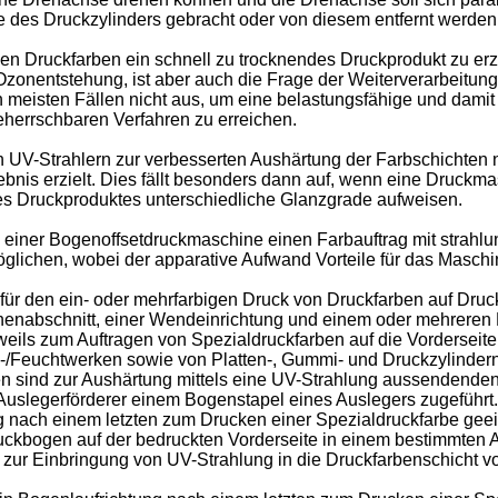
e des Druckzylinders gebracht oder von diesem entfernt werden
tiven Druckfarben ein schnell zu trocknendes Druckprodukt zu
entstehung, ist aber auch die Frage der Weiterverarbeitung d
n meisten Fällen nicht aus, um eine belastungsfähige und dami
eherrschbaren Verfahren zu erreichen.
 UV-Strahlern zur verbesserten Aushärtung der Farbschichten 
ebnis erzielt. Dies fällt besonders dann auf, wenn eine Druckm
nes Druckproduktes unterschiedliche Glanzgrade aufweisen.
n einer Bogenoffsetdruckmaschine einen Farbauftrag mit strahlu
glichen, wobei der apparative Aufwand Vorteile für das Maschin
r den ein- oder mehrfarbigen Druck von Druckfarben auf Druc
enabschnitt, einer Wendeinrichtung und einem oder mehreren 
ils zum Auftragen von Spezialdruckfarben auf die Vorderseite 
Feuchtwerken sowie von Platten-, Gummi- und Druckzylindern
 sind zur Aushärtung mittels eine UV-Strahlung aussendenden St
slegerförderer einem Bogenstapel eines Auslegers zugeführt.
 nach einem letzten zum Drucken einer Spezialdruckfarbe geei
uckbogen auf der bedruckten Vorderseite in einem bestimmten 
g zur Einbringung von UV-Strahlung in die Druckfarbenschicht 