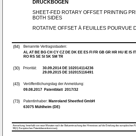
DRUCKBÖGEN
SHEET-FED ROTARY OFFSET PRINTING P
BOTH SIDES
ROTATIVE OFFSET À FEUILLES POURVUE 
(84)
Benannte Vertragsstaaten:
AL AT BE BG CH CY CZ DE DK EE ES FI FR GB GR HR HU IE IS IT
RO RS SE SI SK SM TR
(30)
Priorität:
30.09.2014
DE 102014114236
29.09.2015
DE 102015116491
(43)
Veröffentlichungstag der Anmeldung:
09.08.2017
Patentblatt 2017/32
(73)
Patentinhaber:
Manroland Sheetfed GmbH
63075 Mühlheim (DE)
Anmerkung: Innerhalb von neun Monaten nach der Bekanntmachung des Hinweises auf die Erteilung des europäischen Patent
99(1) Europäisches Patentübereinkommen).