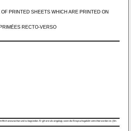
 OF PRINTED SHEETS WHICH ARE PRINTED ON
IMPRIMÉES RECTO-VERSO
ch einzureichen und zu begründen. Er gilt erst als eingelegt, wenn die Einspruchsgebühr entrichtet worden ist. (Art.