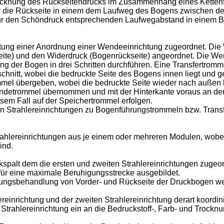
rocknung des Rückseitendrucks im Zusammenhang eines Kettenför
für die Rückseite in einem dem Laufweg des Bogens zwischen d
 für den Schöndruck entsprechenden Laufwegabstand in einem
nrichtung einer Anordnung einer Wendeeinrichtung zugeordnet. D
te) und den Widerdruck (Bogenrückseite) angeordnet. Die Wen
 der Bogen in drei Schritten durchführen. Eine Transfertromm
hnitt, wobei die bedruckte Seite des Bogens innen liegt und
mmel übergeben, wobei die bedruckte Seite wieder nach außen 
ndetrommel übernommen und mit der Hinterkante voraus an den
sem Fall auf der Speichertrommel erfolgen.
on Strahlereinrichtungen zu Bogenführungstrommeln bzw. Tran
ahlereinrichtungen aus je einem oder mehreren Modulen, wobei
ind.
kspalt dem die ersten und zweiten Strahlereinrichtungen zugeo
 für eine maximale Beruhigungsstrecke ausgebildet.
hlungsbehandlung von Vorder- und Rückseite der Druckbogen we
ereinrichtung und der zweiten Strahlereinrichtung derart koordi
n Strahlereinrichtung ein an die Bedruckstoff-, Farb- und Troc