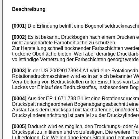
Beschreibung
[0001]
Die Erfindung betrifft eine Bogenoffsetdruckmaschi
[0002]
Es ist bekannt, Druckbogen nach einem Drucken ei
nicht ausgehärtete Farboberfläche zu schützen.
Zur Herstellung schnell trocknender Farbschichten werde
trockene Oberfläche bieten. Weil aber derartige Druckfar
vollständige Vernetzung der Farbschichten gesorgt werde
[0003]
In der
US 2002/0178944 A1
wird eine Rotationsdru
Rotationsdruckmaschinen wird es in an sich bekannter Wei
Verarbeitung von Bedruckstoffen unter Einschluss von L
Lackes vor Einlauf des Bedruckstoffes, insbesondere Bo
[0004]
Aus der
EP 1 671 788 B1
ist eine Rotationsdruckm
Druckspalt nachgeordneten Bogenabgangsabschnitt eine St
Auslauf aus dem Druckspalt mit lackhärtender, und/oder l
Druckzylindereinrichtung ist parallel zu der Druckzylinde
[0005]
Dadurch wird es möglich, den Trocknungs- oder Au
Druckspalt zu initiieren und vorzufestigen. Die weitere 
Luft erfolgen. Die Wellenlänge jener Strahlung liegt vo