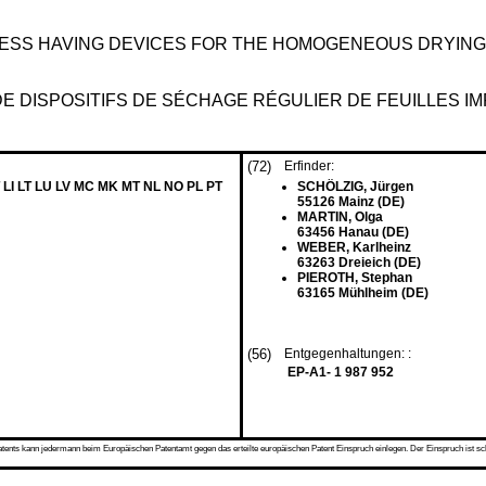
RESS HAVING DEVICES FOR THE HOMOGENEOUS DRYING
DE DISPOSITIFS DE SÉCHAGE RÉGULIER DE FEUILLES 
(72)
Erfinder:
 LI LT LU LV MC MK MT NL NO PL PT
SCHÖLZIG, Jürgen
55126 Mainz (DE)
MARTIN, Olga
63456 Hanau (DE)
WEBER, Karlheinz
63263 Dreieich (DE)
PIEROTH, Stephan
63165 Mühlheim (DE)
(56)
Entgegenhaltungen: :
EP-A1- 1 987 952
s kann jedermann beim Europäischen Patentamt gegen das erteilte europäischen Patent Einspruch einlegen. Der Einspruch ist schriftli