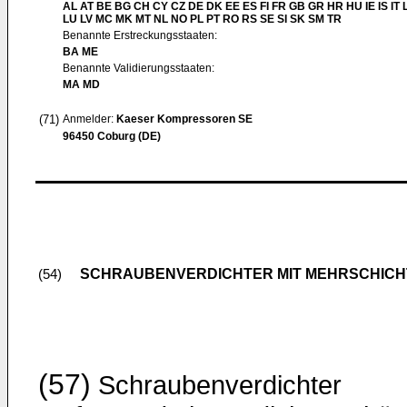
AL AT BE BG CH CY CZ DE DK EE ES FI FR GB GR HR HU IE IS IT L
LU LV MC MK MT NL NO PL PT RO RS SE SI SK SM TR
Benannte Erstreckungsstaaten:
BA ME
Benannte Validierungsstaaten:
MA MD
(71)
Anmelder:
Kaeser Kompressoren SE
96450 Coburg (DE)
SCHRAUBENVERDICHTER MIT MEHRSCHICH
(54)
(57)
Schraubenverdichter