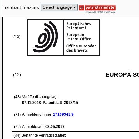
Translate this text into
(19)
EUROPÄIS
(12)
(43)
Veröffentlichungstag:
07.11.2018
Patentblatt 2018/45
(21)
Anmeldenummer:
17169341.9
(22)
Anmeldetag:
03.05.2017
(84)
Benannte Vertragsstaaten: