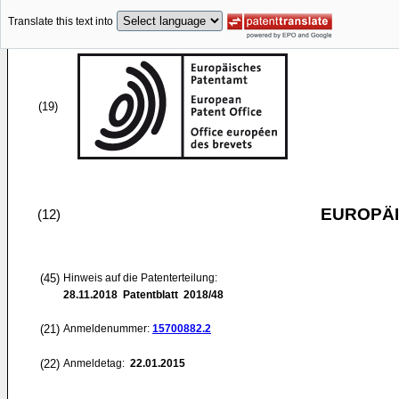
Translate this text into
(19)
EUROPÄI
(12)
(45)
Hinweis auf die Patenterteilung:
28.11.2018
Patentblatt 2018/48
(21)
Anmeldenummer:
15700882.2
(22)
Anmeldetag:
22.01.2015