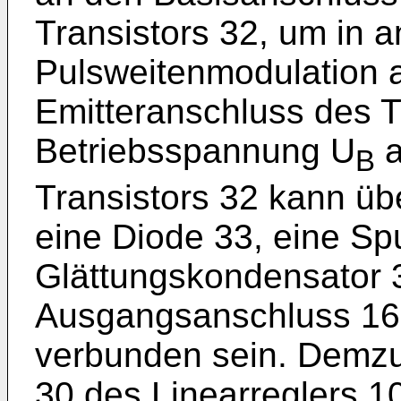
Transistors 32, um in 
Pulsweitenmodulation 
Emitteranschluss des Tr
Betriebsspannung U
a
B
Transistors 32 kann üb
eine Diode 33, eine Sp
Glättungskondensator 3
Ausgangsanschluss 16
verbunden sein. Demzufo
30 des Linearreglers 10