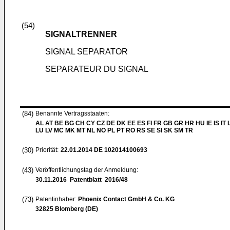
(54)
SIGNALTRENNER
SIGNAL SEPARATOR
SEPARATEUR DU SIGNAL
(84)
Benannte Vertragsstaaten:
AL AT BE BG CH CY CZ DE DK EE ES FI FR GB GR HR HU IE IS IT L
LU LV MC MK MT NL NO PL PT RO RS SE SI SK SM TR
(30)
Priorität:
22.01.2014
DE 102014100693
(43)
Veröffentlichungstag der Anmeldung:
30.11.2016
Patentblatt 2016/48
(73)
Patentinhaber:
Phoenix Contact GmbH & Co. KG
32825 Blomberg (DE)