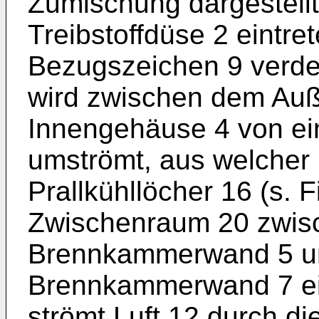
Zumischung dargestellt 
Treibstoffdüse 2 eintre
Bezugszeichen 9 verde
wird zwischen dem Au
Innengehäuse 4 von ei
umströmt, aus welcher 
Prallkühllöcher 16 (s. F
Zwischenraum 20 zwis
Brennkammerwand 5 un
Brennkammerwand 7 eing
strömt Luft 12 durch d