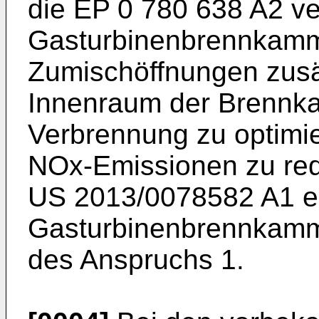
die
EP 0 780 638 A2
ve
Gasturbinenbrennkamm
Zumischöffnungen zusät
Innenraum der Brennka
Verbrennung zu optimi
NOx-Emissionen zu redu
US 2013/0078582 A1
e
Gasturbinenbrennkamm
des Anspruchs 1.