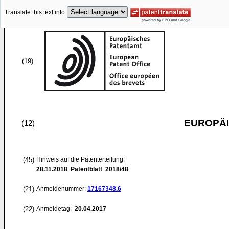
Translate this text into
(19)
EUROPÄI
(12)
(45)
Hinweis auf die Patenterteilung:
28.11.2018
Patentblatt 2018/48
(21)
Anmeldenummer:
17167348.6
(22)
Anmeldetag:
20.04.2017