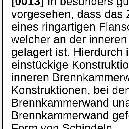
[0013]
In besonders gün
vorgesehen, dass das 
eines ringartigen Flans
welcher an der inner
gelagert ist. Hierdurch 
einstückige Konstrukti
inneren Brennkammerwa
Konstruktionen, bei de
Brennkammerwand una
Brennkammerwand gefert
Form von Schindeln.