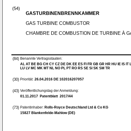
(54)
GASTURBINENBRENNKAMMER
GAS TURBINE COMBUSTOR
CHAMBRE DE COMBUSTION DE TURBINE À G
(84)
Benannte Vertragsstaaten:
AL AT BE BG CH CY CZ DE DK EE ES FI FR GB GR HR HU IE IS IT L
LU LV MC MK MT NL NO PL PT RO RS SE SI SK SM TR
(30)
Priorität:
26.04.2016
DE 102016207057
(43)
Veröffentlichungstag der Anmeldung:
01.11.2017
Patentblatt 2017/44
(73)
Patentinhaber:
Rolls-Royce Deutschland Ltd & Co KG
15827 Blankenfelde-Mahlow (DE)