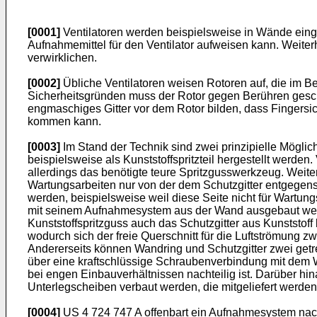
[0001]
Ventilatoren werden beispielsweise in Wände eing
Aufnahmemittel für den Ventilator aufweisen kann. Weiter
verwirklichen.
[0002]
Übliche Ventilatoren weisen Rotoren auf, die im Be
Sicherheitsgründen muss der Rotor gegen Berühren geschü
engmaschiges Gitter vor dem Rotor bilden, dass Fingersich
kommen kann.
[0003]
Im Stand der Technik sind zwei prinzipielle Möglic
beispielsweise als Kunststoffspritzteil hergestellt werden.
allerdings das benötigte teure Spritzgusswerkzeug. Weiter
Wartungsarbeiten nur von der dem Schutzgitter entgegen
werden, beispielsweise weil diese Seite nicht für Wartun
mit seinem Aufnahmesystem aus der Wand ausgebaut werde
Kunststoffspritzguss auch das Schutzgitter aus Kunststoff
wodurch sich der freie Querschnitt für die Luftströmung z
Andererseits können Wandring und Schutzgitter zwei getre
über eine kraftschlüssige Schraubenverbindung mit dem 
bei engen Einbauverhältnissen nachteilig ist. Darüber h
Unterlegscheiben verbaut werden, die mitgeliefert werd
[0004]
US 4 724 747 A
offenbart ein Aufnahmesystem nac