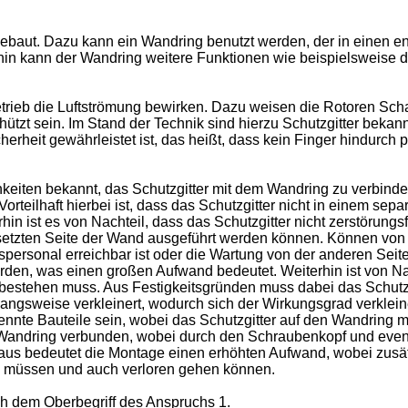
ebaut. Dazu kann ein Wandring benutzt werden, der in einen 
hin kann der Wandring weitere Funktionen wie beispielsweise d
trieb die Luftströmung bewirken. Dazu weisen die Rotoren Schau
tzt sein. Im Stand der Technik sind hierzu Schutzgitter bekan
erheit gewährleistet ist, das heißt, dass kein Finger hindurch
hkeiten bekannt, das Schutzgitter mit dem Wandring zu verbinde
 Vorteilhaft hierbei ist, dass das Schutzgitter nicht in einem sep
hin ist es von Nachteil, dass das Schutzgitter nicht zerstörungs
setzten Seite der Wand ausgeführt werden können. Können von 
gspersonal erreichbar ist oder die Wartung von der anderen Sei
n, was einen großen Aufwand bedeutet. Weiterhin ist von Nac
 bestehen muss. Aus Festigkeitsgründen muss dabei das Schutzgit
wangsweise verkleinert, wodurch sich der Wirkungsgrad verkleine
nnte Bauteile sein, wobei das Schutzgitter auf den Wandring m
Wandring verbunden, wobei durch den Schraubenkopf und event
inaus bedeutet die Montage einen erhöhten Aufwand, wobei zusä
en müssen und auch verloren gehen können.
h dem Oberbegriff des Anspruchs 1.