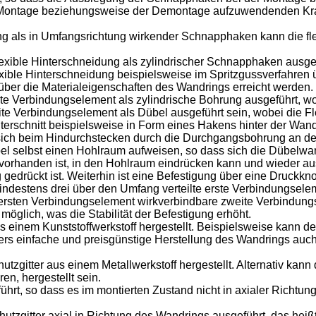
 der Montage beziehungsweise der Demontage aufzuwendenden Kra
ung als in Umfangsrichtung wirkender Schnapphaken kann die fle
flexible Hinterschneidung als zylindrischer Schnapphaken ausge
lexible Hinterschneidung beispielsweise im Spritzgussverfahre
 über die Materialeigenschaften des Wandrings erreicht werden.
erste Verbindungselement als zylindrische Bohrung ausgeführt, 
e Verbindungselement als Dübel ausgeführt sein, wobei die Flexi
terschnitt beispielsweise in Form eines Hakens hinter der Wa
r sich beim Hindurchstecken durch die Durchgangsbohrung an d
bel selbst einen Hohlraum aufweisen, so dass sich die Dübelw
orhanden ist, in den Hohlraum eindrücken kann und wieder ausfe
rückt ist. Weiterhin ist eine Befestigung über eine Druckknopf
mindestens drei über den Umfang verteilte erste Verbindungsele
 ersten Verbindungselement wirkverbindbare zweite Verbindungse
öglich, was die Stabilität der Befestigung erhöht.
aus einem Kunststoffwerkstoff hergestellt. Beispielsweise kann
ers einfache und preisgünstige Herstellung des Wandrings auch
hutzgitter aus einem Metallwerkstoff hergestellt. Alternativ kann
n, hergestellt sein.
ührt, so dass es im montierten Zustand nicht in axialer Richtun
chutzgitter axial in Richtung des Wandrings ausgeführt, das he