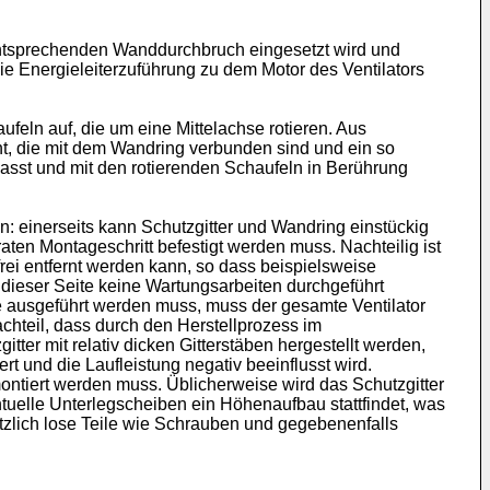
entsprechenden Wanddurchbruch eingesetzt wird und
ie Energieleiterzuführung zu dem Motor des Ventilators
feln auf, die um eine Mittelachse rotieren. Aus
nt, die mit dem Wandring verbunden sind und ein so
 passt und mit den rotierenden Schaufeln in Berührung
n: einerseits kann Schutzgitter und Wandring einstückig
araten Montageschritt befestigt werden muss. Nachteilig ist
frei entfernt werden kann, so dass beispielsweise
dieser Seite keine Wartungsarbeiten durchgeführt
te ausgeführt werden muss, muss der gesamte Ventilator
hteil, dass durch den Herstellprozess im
ter mit relativ dicken Gitterstäben hergestellt werden,
rt und die Laufleistung negativ beeinflusst wird.
ontiert werden muss. Üblicherweise wird das Schutzgitter
uelle Unterlegscheiben ein Höhenaufbau stattfindet, was
tzlich lose Teile wie Schrauben und gegebenenfalls