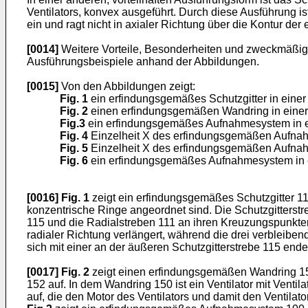
Ventilators, konvex ausgeführt. Durch diese Ausführung 
ein und ragt nicht in axialer Richtung über die Kontur der
[0014]
Weitere Vorteile, Besonderheiten und zweckmäßig
Ausführungsbeispiele anhand der Abbildungen.
[0015]
Von den Abbildungen zeigt:
Fig. 1
ein erfindungsgemäßes Schutzgitter in einer
Fig. 2
einen erfindungsgemäßen Wandring in einer
Fig.3
ein erfindungsgemäßes Aufnahmesystem in ei
Fig. 4
Einzelheit X des erfindungsgemäßen Aufnahm
Fig. 5
Einzelheit X des erfindungsgemäßen Aufnahme
Fig. 6
ein erfindungsgemäßes Aufnahmesystem in e
[0016]
Fig. 1
zeigt ein erfindungsgemäßes Schutzgitter 110
konzentrische Ringe angeordnet sind. Die Schutzgitterstr
115 und die Radialstreben 111 an ihren Kreuzungspunkten
radialer Richtung verlängert, während die drei verbleibe
sich mit einer an der äußeren Schutzgitterstrebe 115 end
[0017]
Fig. 2
zeigt einen erfindungsgemäßen Wandring 150
152 auf. In dem Wandring 150 ist ein Ventilator mit Vent
auf, die den Motor des Ventilators und damit den Ventil