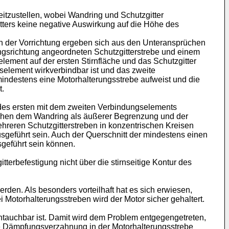
itzustellen, wobei Wandring und Schutzgitter
gitters keine negative Auswirkung auf die Höhe des
n der Vorrichtung ergeben sich aus den Unteransprüchen
angsrichtung angeordneten Schutzgitterstrebe und einem
lement auf der ersten Stirnfläche und das Schutzgitter
element wirkverbindbar ist und das zweite
mindestens eine Motorhalterungsstrebe aufweist und die
t.
 des ersten mit dem zweiten Verbindungselements
ischen dem Wandring als äußerer Begrenzung und der
hreren Schutzgitterstreben in konzentrischen Kreisen
usgeführt sein. Auch der Querschnitt der mindestens einen
sgeführt sein können.
erbefestigung nicht über die stirnseitige Kontur des
rden. Als besonders vorteilhaft hat es sich erwiesen,
Motorhalterungsstreben wird der Motor sicher gehaltert.
ntauchbar ist. Damit wird dem Problem entgegengetreten,
die Dämpfungsverzahnung in der Motorhalterungsstrebe