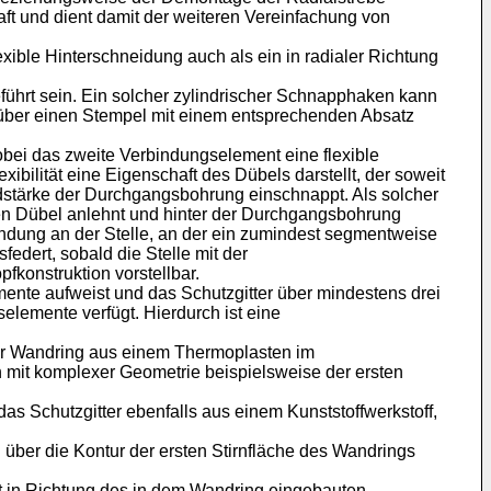
ft und dient damit der weiteren Vereinfachung von
xible Hinterschneidung auch als ein in radialer Richtung
führt sein. Ein solcher zylindrischer Schnapphaken kann
n über einen Stempel mit einem entsprechenden Absatz
wobei das zweite Verbindungselement eine flexible
bilität eine Eigenschaft des Dübels darstellt, der soweit
ndstärke der Durchgangsbohrung einschnappt. Als solcher
en Dübel anlehnt und hinter der Durchgangsbohrung
andung an der Stelle, an der ein zumindest segmentweise
dert, sobald die Stelle mit der
konstruktion vorstellbar.
mente aufweist und das Schutzgitter über mindestens drei
lemente verfügt. Hierdurch ist eine
 der Wandring aus einem Thermoplasten im
 mit komplexer Geometrie beispielsweise der ersten
 das Schutzgitter ebenfalls aus einem Kunststoffwerkstoff,
g über die Kontur der ersten Stirnfläche des Wandrings
ißt in Richtung des in dem Wandring eingebauten