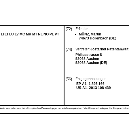
(72)
Erfinder:
 LI LT LU LV MC MK MT NL NO PL PT
MÜNZ, Martin
74673 Hollenbach (DE)
(74)
Vertreter:
Jostarndt Patentanwal
Philipsstrasse 8
52068 Aachen
52068 Aachen (DE)
(56)
Entgegenhaltungen: :
EP-A1- 1 895 166
US-A1- 2013 108 439
s kann jedermann beim Europäischen Patentamt gegen das erteilte europäischen Patent Einspruch einlegen. Der Einspruch ist schriftli