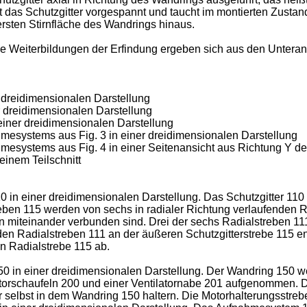
ist das Schutzgitter vorgespannt und taucht im montierten Zust
 ersten Stirnfläche des Wandrings hinaus.
e Weiterbildungen der Erfindung ergeben sich aus den Unteran
 dreidimensionalen Darstellung
 dreidimensionalen Darstellung
ner dreidimensionalen Darstellung
esystems aus Fig. 3 in einer dreidimensionalen Darstellung
systems aus Fig. 4 in einer Seitenansicht aus Richtung Y der
inem Teilschnitt
 in einer dreidimensionalen Darstellung. Das Schutzgitter 110 w
eben 115 werden von sechs in radialer Richtung verlaufenden R
 miteinander verbunden sind. Drei der sechs Radialstreben 111 
nden Radialstreben 111 an der äußeren Schutzgitterstrebe 115 e
en Radialstrebe 115 ab.
 in einer dreidimensionalen Darstellung. Der Wandring 150 wei
ilatorschaufeln 200 und einer Ventilatornabe 201 aufgenommen.
ator selbst in dem Wandring 150 haltern. Die Motorhalterungss