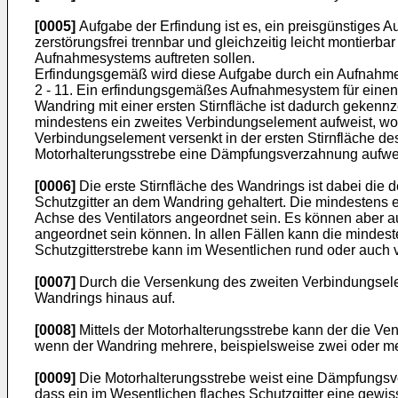
[0005]
Aufgabe der Erfindung ist es, ein preisgünstiges 
zerstörungsfrei trennbar und gleichzeitig leicht montierb
Aufnahmesystems auftreten sollen.
Erfindungsgemäß wird diese Aufgabe durch ein Aufnahmes
2 - 11. Ein erfindungsgemäßes Aufnahmesystem für einen 
Wandring mit einer ersten Stirnfläche ist dadurch gekenn
mindestens ein zweites Verbindungselement aufweist, wo
Verbindungselement versenkt in der ersten Stirnfläche d
Motorhalterungsstrebe eine Dämpfungsverzahnung aufweist,
[0006]
Die erste Stirnfläche des Wandrings ist dabei die
Schutzgitter an dem Wandring gehaltert. Die mindestens 
Achse des Ventilators angeordnet sein. Es können aber a
angeordnet sein können. In allen Fällen kann die mindest
Schutzgitterstrebe kann im Wesentlichen rund oder auch 
[0007]
Durch die Versenkung des zweiten Verbindungselemen
Wandrings hinaus auf.
[0008]
Mittels der Motorhalterungsstrebe kann der die Ven
wenn der Wandring mehrere, beispielsweise zwei oder meh
[0009]
Die Motorhalterungsstrebe weist eine Dämpfungsver
dass ein im Wesentlichen flaches Schutzgitter eine gewi