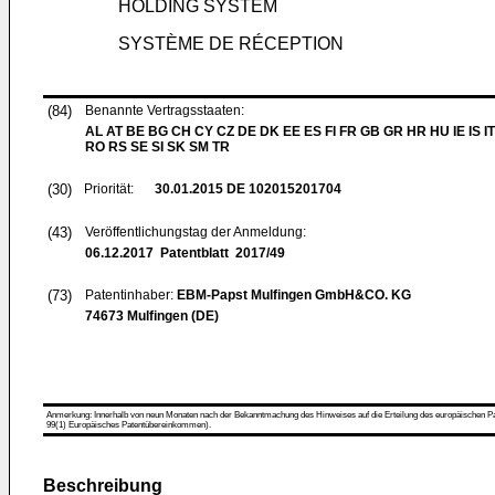
HOLDING SYSTEM
SYSTÈME DE RÉCEPTION
(84)
Benannte Vertragsstaaten:
AL AT BE BG CH CY CZ DE DK EE ES FI FR GB GR HR HU IE IS IT
RO RS SE SI SK SM TR
(30)
Priorität:
30.01.2015
DE 102015201704
(43)
Veröffentlichungstag der Anmeldung:
06.12.2017
Patentblatt 2017/49
(73)
Patentinhaber:
EBM-Papst Mulfingen GmbH&CO. KG
74673 Mulfingen (DE)
Anmerkung: Innerhalb von neun Monaten nach der Bekanntmachung des Hinweises auf die Erteilung des europäischen Patent
99(1) Europäisches Patentübereinkommen).
Beschreibung