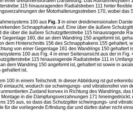
 einer dreidimensionalen Darstellung. Das Aufnahmesystem 10
itterstrebe 115 hinausragenden Radialstreben 111 hinter flexible
ngsverzahnungen der Motorhalterungsstreben 170, wobei das Schu
fnahmesystems 100 aus
Fig. 3
in einer dreidimensionalen Darstel
irkenden Schnapphakens auf. Eine über die äußere Schutzgitte
ird die über die äußere Schutzgitterstrebe 115 hinausragende 
Gegenlage 160, die an dem Wandring 150 angeformt ist, gehalte
on dem Hinterschnitts 156 des Schnapphakens 155 gehaltert, wo
htung von einer Gegenlage 161 des Wandrings 150 gehaltert is
ystems 100 aus Fig. 4 in einer Seitenansicht aus der in Fig. 4
Schutzgitterstrebe 115 hinausragende Radialstrebe 111 in Umf
an dem Wandring 150 angeformt ist, gehaltert ist sowie in axial
ehaltert ist.
00 in einem Teilschnitt. In dieser Abbildung ist gut erkennbar,
eintaucht, wodurch sie schwingungs- und vibrationsfrei von d
im unmontierten Zustand konvex in Richtung des Wandrings, das h
der Montage in die Dämpfungsverzahnungen 171 hineingedrückt. 
ns 155 aus, so dass das Schutzgitter schwingungs- und vibration
le für die vorliegende Erfindung dar und dürfen daher nicht ei