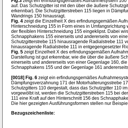
Fig.3
zeigt ein erfindungsgemäßes Aufnahmesystem 100 in
auf. Das Schutzgitter ist mit den über die äußere Schutzg
erkennbar). Die Schutzgitterstreben 115 liegen in Dämpfu
Wandrings 150 hinausragt.
Fig. 4
zeigt die Einzelheit X des erfindungsgemäßen Au
Hinterschneidung 155 in Form eines in Umfangsrichtung w
der flexiblen Hinterschneidung 155 eingeklipst. Dabei w
Schnapphakens 155 einerseits und andererseits von einer 
Schutzgitterstrebe 115 hinausragende Radialstrebe 111 v
hinausragende Radialstrebe 111 in entgegengesetzter Ric
Fig. 5
zeigt Einzelheit X des erfindungsgemäßen Aufnahmes
Darstellung ist gut erkennbar, wie die über die äußere 
einerseits und andererseits von einer Gegenlage 160, die 
Schnapphakens 155 und der Gegenlage 161 andererseits g
[0018]
Fig. 6
zeigt ein erfindungsgemäßes Aufnahmesystem 1
Dämpfungsverzahnung 171 der Motorhalterungsstrebe 170 
Schutzgitters 110 dergestalt, dass das Schutzgitter 110 
vorgewölbt ist, werden die Schutzgitterstreben 115 bei 
111 eine Kraft auf den Hinterschnitt 156 des Schnapphake
Die hier gezeigten Ausführungsformen stellen nur Beispie
Bezugszeichenliste: