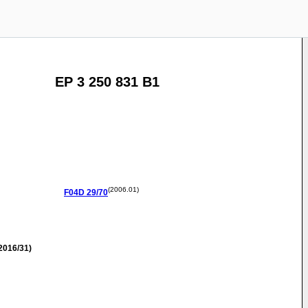
EP 3 250 831 B1
(2006.01)
F04D
29/70
2016/31)