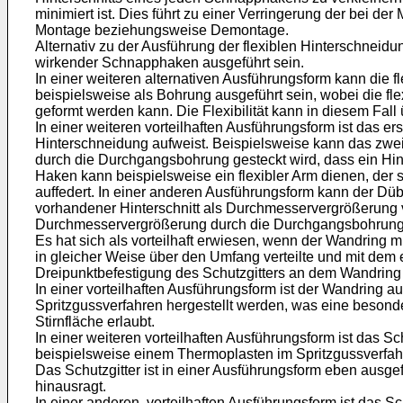
minimiert ist. Dies führt zu einer Verringerung der bei
Montage beziehungsweise Demontage.
Alternativ zu der Ausführung der flexiblen Hinterschneid
wirkender Schnapphaken ausgeführt sein.
In einer weiteren alternativen Ausführungsform kann die 
beispielsweise als Bohrung ausgeführt sein, wobei die f
geformt werden kann. Die Flexibilität kann in diesem Fall
In einer weiteren vorteilhaften Ausführungsform ist das 
Hinterschneidung aufweist. Beispielsweise kann das zweit
durch die Durchgangsbohrung gesteckt wird, dass ein Hin
Haken kann beispielsweise ein flexibler Arm dienen, de
auffedert. In einer anderen Ausführungsform kann der Dü
vorhandener Hinterschnitt als Durchmesservergrößerung v
Durchmesservergrößerung durch die Durchgangsbohrung ged
Es hat sich als vorteilhaft erwiesen, wenn der Wandring 
in gleicher Weise über den Umfang verteilte und mit dem
Dreipunktbefestigung des Schutzgitters an dem Wandring m
In einer vorteilhaften Ausführungsform ist der Wandring 
Spritzgussverfahren hergestellt werden, was eine besond
Stirnfläche erlaubt.
In einer weiteren vorteilhaften Ausführungsform ist das Sc
beispielsweise einem Thermoplasten im Spritzgussverfahre
Das Schutzgitter ist in einer Ausführungsform eben ausgef
hinausragt.
In einer anderen, vorteilhaften Ausführungsform ist das S