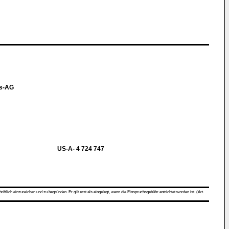
ts-AG
US-A- 4 724 747
ch einzureichen und zu begründen. Er gilt erst als eingelegt, wenn die Einspruchsgebühr entrichtet worden ist. (Art.