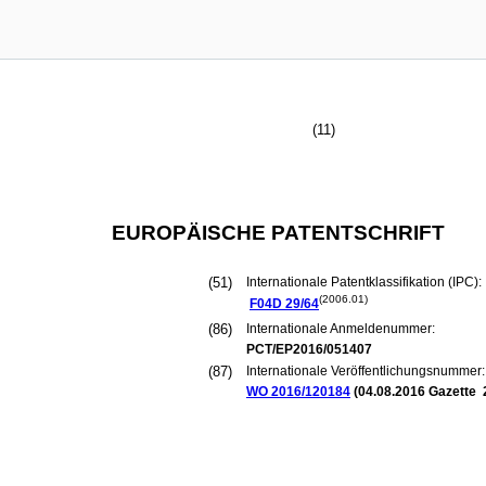
(11)
EUROPÄISCHE PATENTSCHRIFT
(51)
Internationale Patentklassifikation (IPC):
(2006.01)
F04D
29/64
(86)
Internationale Anmeldenummer:
PCT/EP2016/051407
(87)
Internationale Veröffentlichungsnummer:
WO 2016/120184
(
04.08.2016
Gazette 