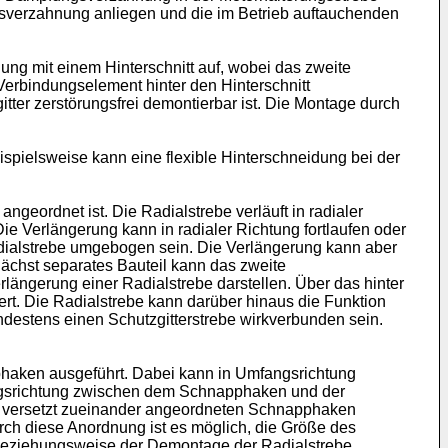
gsverzahnung anliegen und die im Betrieb auftauchenden
ung mit einem Hinterschnitt auf, wobei das zweite
 Verbindungselement hinter den Hinterschnitt
er zerstörungsfrei demontierbar ist. Die Montage durch
ispielsweise kann eine flexible Hinterschneidung bei der
ngeordnet ist. Die Radialstrebe verläuft in radialer
e Verlängerung kann in radialer Richtung fortlaufen oder
adialstrebe umgebogen sein. Die Verlängerung kann aber
nächst separates Bauteil kann das zweite
rlängerung einer Radialstrebe darstellen. Über das hinter
rt. Die Radialstrebe kann darüber hinaus die Funktion
ndestens einen Schutzgitterstrebe wirkverbunden sein.
pphaken ausgeführt. Dabei kann in Umfangsrichtung
angsrichtung zwischen dem Schnapphaken und der
ung versetzt zueinander angeordneten Schnapphaken
ch diese Anordnung ist es möglich, die Größe des
 beziehungsweise der Demontage der Radialstrebe