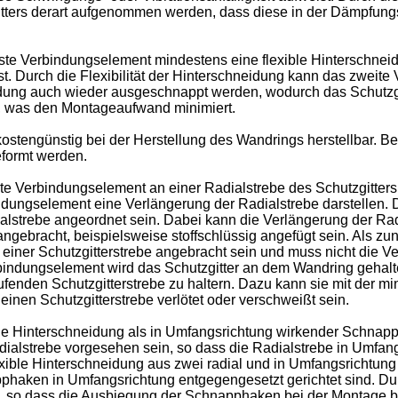
gitters derart aufgenommen werden, dass diese in der Dämpfun
rste Verbindungselement mindestens eine flexible Hinterschneid
t. Durch die Flexibilität der Hinterschneidung kann das zweite
dung auch wieder ausgeschnappt werden, wodurch das Schutzgitt
, was den Montageaufwand minimiert.
stengünstig bei der Herstellung des Wandrings herstellbar. Be
eformt werden.
te Verbindungselement an einer Radialstrebe des Schutzgitters a
dungselement eine Verlängerung der Radialstrebe darstellen. Di
ialstrebe angeordnet sein. Dabei kann die Verlängerung der R
angebracht, beispielsweise stoffschlüssig angefügt sein. Als zu
einer Schutzgitterstrebe angebracht sein und muss nicht die Ve
bindungselement wird das Schutzgitter an dem Wandring gehalte
fenden Schutzgitterstrebe zu haltern. Dazu kann sie mit der mi
inen Schutzgitterstrebe verlötet oder verschweißt sein.
exible Hinterschneidung als in Umfangsrichtung wirkender Schna
ialstrebe vorgesehen sein, so dass die Radialstrebe in Umf
 flexible Hinterschneidung aus zwei radial und in Umfangsricht
phaken in Umfangsrichtung entgegengesetzt gerichtet sind. Dur
rn, so dass die Ausbiegung der Schnapphaken bei der Montage