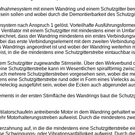
Aufnahmesystem mit einem Wandring und einem Schutzgitter bere
ar sein sollen und wobei durch die Demontierbarkeit des Schutz
ystem nach Anspruch 1 gelöst. Vorteilhafte Ausführungsforme
Ventilator mit einem Schutzgitter mit mindestens einer in Umf
zeichnet, dass der Wandring mindestens ein erstes Verbindungse
bei das erste Verbindungselement mit dem zweiten Verbindungs
es Wandrings angeordnet ist und wobei der Wandring weiterhin 
 in die die mindestens eine Schutzgitterstrebe eintauchbar is
 dem Schutzgitter zugewandte Stirnseite. Über den Wirkverbund
eine Schutzgitterstrebe kann im Wesentlichen spiralförmig zw
uch mehrere Schutzgitterstreben vorgesehen sein, wobei die me
ens eine Schutzgitterstrebe rund oder in Form eines Vielecks a
vieleckig ausgeführt sein, wobei die Ecken auch abgerundet au
ts in der ersten Stirnfläche des Wandrings baut die Schutzgitt
tilatorschaufeln antreibende Motor in dem Wandring gehaltert we
r Motorhalterungsstreben aufweist. Durch die mindestens zwei 
zahnung auf, in die die mindestens eine Schutzgitterstrebe ei
sse Schwingungs- oder Vibrationsanfälligkeit aufweist. Durch 