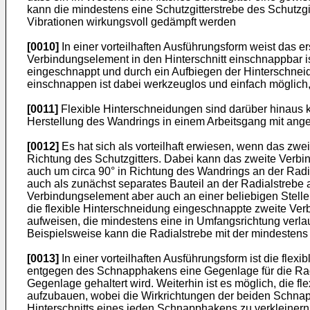
kann die mindestens eine Schutzgitterstrebe des Schutz
Vibrationen wirkungsvoll gedämpft werden
[0010]
In einer vorteilhaften Ausführungsform weist das e
Verbindungselement in den Hinterschnitt einschnappbar is
eingeschnappt und durch ein Aufbiegen der Hinterschnei
einschnappen ist dabei werkzeuglos und einfach möglich
[0011]
Flexible Hinterschneidungen sind darüber hinaus ko
Herstellung des Wandrings in einem Arbeitsgang mit ang
[0012]
Es hat sich als vorteilhaft erwiesen, wenn das zwei
Richtung des Schutzgitters. Dabei kann das zweite Verbin
auch um circa 90° in Richtung des Wandrings an der Rad
auch als zunächst separates Bauteil an der Radialstrebe 
Verbindungselement aber auch an einer beliebigen Stelle 
die flexible Hinterschneidung eingeschnappte zweite Ver
aufweisen, die mindestens eine in Umfangsrichtung verlau
Beispielsweise kann die Radialstrebe mit der mindestens e
[0013]
In einer vorteilhaften Ausführungsform ist die fl
entgegen des Schnapphakens eine Gegenlage für die Rad
Gegenlage gehaltert wird. Weiterhin ist es möglich, die
aufzubauen, wobei die Wirkrichtungen der beiden Schnap
Hinterschnitts eines jeden Schnapphakens zu verkleine