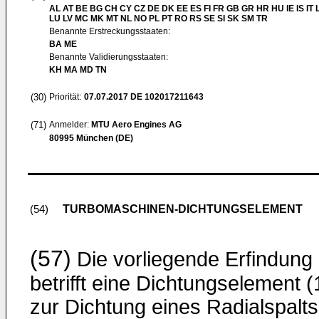
AL AT BE BG CH CY CZ DE DK EE ES FI FR GB GR HR HU IE IS IT L
LU LV MC MK MT NL NO PL PT RO RS SE SI SK SM TR
Benannte Erstreckungsstaaten:
BA ME
Benannte Validierungsstaaten:
KH MA MD TN
(30)
Priorität:
07.07.2017
DE 102017211643
(71)
Anmelder:
MTU Aero Engines AG
80995 München (DE)
TURBOMASCHINEN-DICHTUNGSELEMENT
(54)
(57)
Die vorliegende Erfindung
betrifft eine Dichtungselement (
zur Dichtung eines Radialspalts