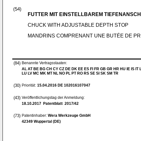
(54)
FUTTER MIT EINSTELLBAREM TIEFENANSC
CHUCK WITH ADJUSTABLE DEPTH STOP
MANDRINS COMPRENANT UNE BUTÉE DE P
(84)
Benannte Vertragsstaaten:
AL AT BE BG CH CY CZ DE DK EE ES FI FR GB GR HR HU IE IS IT L
LU LV MC MK MT NL NO PL PT RO RS SE SI SK SM TR
(30)
Priorität:
15.04.2016
DE 102016107047
(43)
Veröffentlichungstag der Anmeldung:
18.10.2017
Patentblatt 2017/42
(73)
Patentinhaber:
Wera Werkzeuge GmbH
42349 Wuppertal (DE)