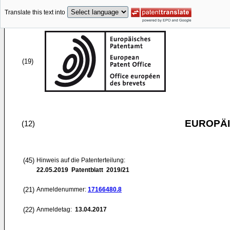
Translate this text into
(19)
EUROPÄI
(12)
(45)
Hinweis auf die Patenterteilung:
22.05.2019
Patentblatt 2019/21
(21)
Anmeldenummer:
17166480.8
(22)
Anmeldetag:
13.04.2017