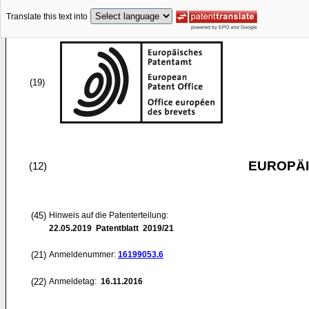
Translate this text into
(19)
EUROPÄI
(12)
(45)
Hinweis auf die Patenterteilung:
22.05.2019
Patentblatt 2019/21
(21)
Anmeldenummer:
16199053.6
(22)
Anmeldetag:
16.11.2016