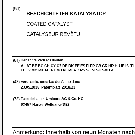
(54)
BESCHICHTETER KATALYSATOR
COATED CATALYST
CATALYSEUR REVÊTU
(84)
Benannte Vertragsstaaten:
AL AT BE BG CH CY CZ DE DK EE ES FI FR GB GR HR HU IE IS IT L
LU LV MC MK MT NL NO PL PT RO RS SE SI SK SM TR
(43)
Veröffentlichungstag der Anmeldung:
23.05.2018
Patentblatt 2018/21
(73)
Patentinhaber:
Umicore AG & Co. KG
63457 Hanau-Wolfgang (DE)
Anmerkung: Innerhalb von neun Monaten nach 