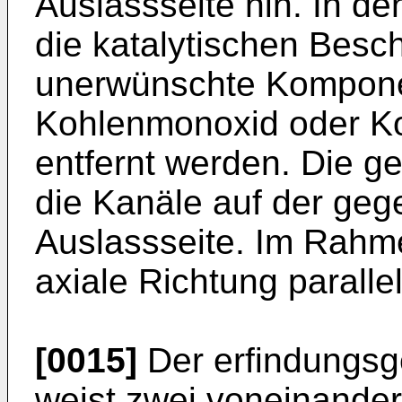
Auslassseite hin. In de
die katalytischen Besc
unerwünschte Komponen
Kohlenmonoxid oder Ko
entfernt werden. Die g
die Kanäle auf der ge
Auslassseite. Im Rahme
axiale Richtung parall
[0015]
Der erfindungsg
weist zwei voneinander