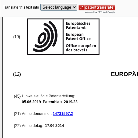
Translate this text into
(19)
EUROPÄI
(12)
(45)
Hinweis auf die Patenterteilung:
05.06.2019
Patentblatt 2019/23
(21)
Anmeldenummer:
14731597.2
(22)
Anmeldetag:
17.06.2014