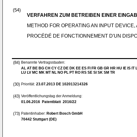
(54)
VERFAHREN ZUM BETREIBEN EINER EINGA
METHOD FOR OPERATING AN INPUT DEVICE, 
PROCÉDÉ DE FONCTIONNEMENT D'UN DISPOSI
(84)
Benannte Vertragsstaaten:
AL AT BE BG CH CY CZ DE DK EE ES FI FR GB GR HR HU IE IS IT L
LU LV MC MK MT NL NO PL PT RO RS SE SI SK SM TR
(30)
Priorität:
23.07.2013
DE 102013214326
(43)
Veröffentlichungstag der Anmeldung:
01.06.2016
Patentblatt 2016/22
(73)
Patentinhaber:
Robert Bosch GmbH
70442 Stuttgart (DE)