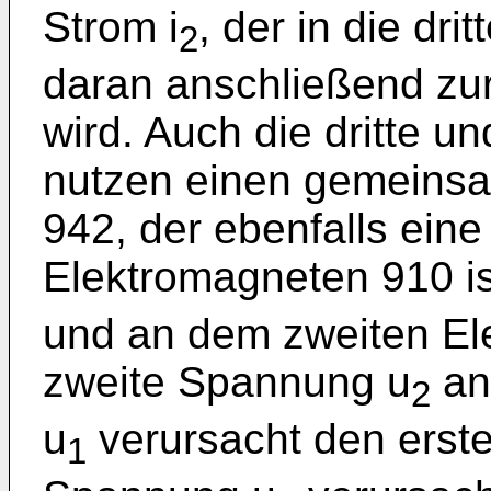
Strom i
, der in die dri
2
daran anschließend zur
wird. Auch die dritte u
nutzen einen gemeins
942, der ebenfalls ein
Elektromagneten 910 is
und an dem zweiten El
zweite Spannung u
an
2
u
verursacht den erste
1