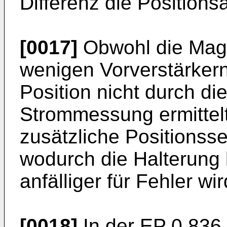
Differenz die Positio
[0017]
Obwohl die Magn
wenigen Vorverstärker
Position nicht durch d
Strommessung ermittelt
zusätzliche Positionsse
wodurch die Halterung 
anfälliger für Fehler wir
[0018]
In der
EP 0 836