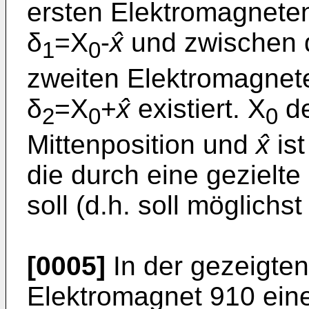
ersten Elektromagneten
δ
=X
-
x̂
und zwischen 
1
0
zweiten Elektromagnet
δ
=X
+
x̂
existiert. X
de
2
0
0
Mittenposition und
x̂
ist
die durch eine gezielt
soll (d.h. soll möglichst
[0005]
In der gezeigten
Elektromagnet 910 eine