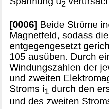
Spannung u
verursach
2
[0006]
Beide Ströme ind
Magnetfeld, sodass di
entgegengesetzt gerich
105 ausüben. Durch ei
Windungszahlen der jew
und zweiten Elektromag
Stroms i
durch den er
1
und des zweiten Stroms