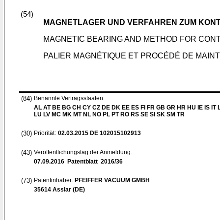
(54)
MAGNETLAGER UND VERFAHREN ZUM KONT
MAGNETIC BEARING AND METHOD FOR CONT
PALIER MAGNÉTIQUE ET PROCÉDÉ DE MAIN
(84)
Benannte Vertragsstaaten:
AL AT BE BG CH CY CZ DE DK EE ES FI FR GB GR HR HU IE IS IT L
LU LV MC MK MT NL NO PL PT RO RS SE SI SK SM TR
(30)
Priorität:
02.03.2015
DE 102015102913
(43)
Veröffentlichungstag der Anmeldung:
07.09.2016
Patentblatt 2016/36
(73)
Patentinhaber:
PFEIFFER VACUUM GMBH
35614 Asslar (DE)