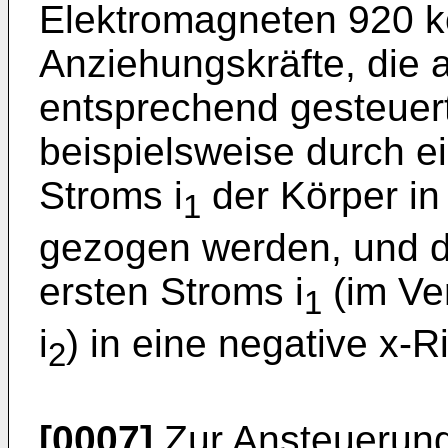
Elektromagneten 920 k
Anziehungskräfte, die 
entsprechend gesteuer
beispielsweise durch e
Stroms i
der Körper in
1
gezogen werden, und d
ersten Stroms i
(im Ve
1
i
) in eine negative x-
2
[0007]
Zur Ansteuerung