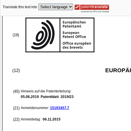
Translate this text into
(19)
EUROPÄI
(12)
(45)
Hinweis auf die Patenterteilung:
05.06.2019
Patentblatt 2019/23
(21)
Anmeldenummer:
15193457.7
(22)
Anmeldetag:
06.11.2015