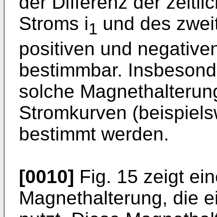
der Differenz der zeitl
Stroms i
und des zweit
1
positiven und negativ
bestimmbar. Insbesond
solche Magnethalterung
Stromkurven (beispiels
bestimmt werden.
[0010]
Fig. 15 zeigt ei
Magnethalterung, die ei