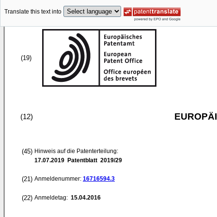
Translate this text into
(19)
EUROPÄI
(12)
(45)
Hinweis auf die Patenterteilung:
17.07.2019
Patentblatt 2019/29
(21)
Anmeldenummer:
16716594.3
(22)
Anmeldetag:
15.04.2016