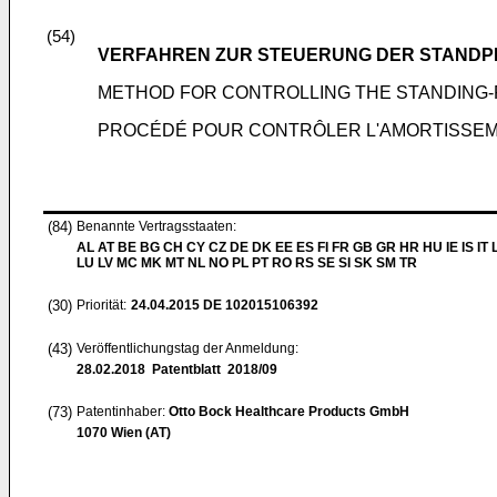
(54)
VERFAHREN ZUR STEUERUNG DER STANDP
METHOD FOR CONTROLLING THE STANDING-P
PROCÉDÉ POUR CONTRÔLER L'AMORTISSEME
(84)
Benannte Vertragsstaaten:
AL AT BE BG CH CY CZ DE DK EE ES FI FR GB GR HR HU IE IS IT L
LU LV MC MK MT NL NO PL PT RO RS SE SI SK SM TR
(30)
Priorität:
24.04.2015
DE 102015106392
(43)
Veröffentlichungstag der Anmeldung:
28.02.2018
Patentblatt 2018/09
(73)
Patentinhaber:
Otto Bock Healthcare Products GmbH
1070 Wien (AT)