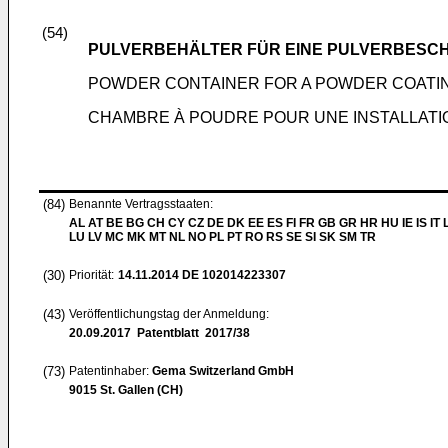
(54)
PULVERBEHÄLTER FÜR EINE PULVERBESC
POWDER CONTAINER FOR A POWDER COATIN
CHAMBRE À POUDRE POUR UNE INSTALLAT
(84)
Benannte Vertragsstaaten:
AL AT BE BG CH CY CZ DE DK EE ES FI FR GB GR HR HU IE IS IT L
LU LV MC MK MT NL NO PL PT RO RS SE SI SK SM TR
(30)
Priorität:
14.11.2014
DE 102014223307
(43)
Veröffentlichungstag der Anmeldung:
20.09.2017
Patentblatt 2017/38
(73)
Patentinhaber:
Gema Switzerland GmbH
9015 St. Gallen (CH)