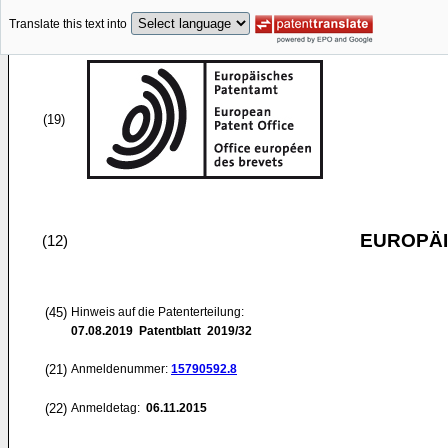
Translate this text into
(19)
EUROPÄI
(12)
(45)
Hinweis auf die Patenterteilung:
07.08.2019
Patentblatt 2019/32
(21)
Anmeldenummer:
15790592.8
(22)
Anmeldetag:
06.11.2015