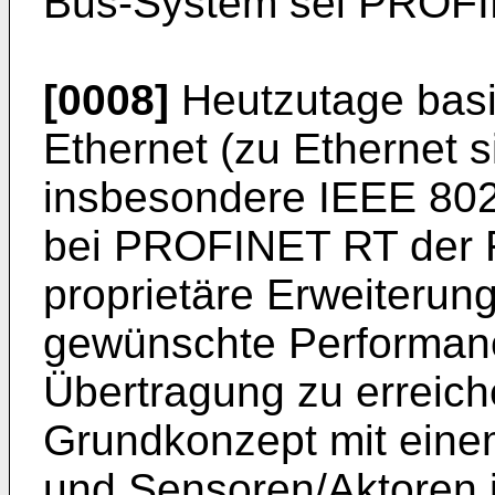
Bus-System sei PROFI
[0008]
Heutzutage basi
Ethernet (zu Ethernet 
insbesondere IEEE 802.
bei PROFINET RT der Fa
proprietäre Erweiterun
gewünschte Performance
Übertragung zu erreic
Grundkonzept mit eine
und Sensoren/Aktoren i