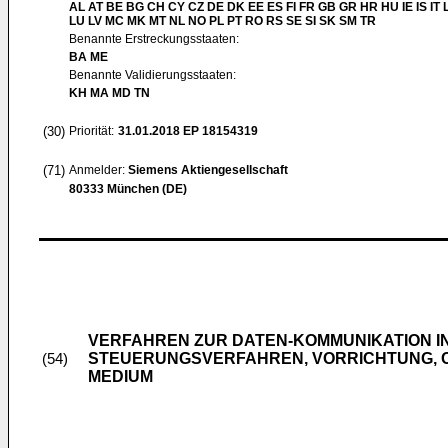
AL AT BE BG CH CY CZ DE DK EE ES FI FR GB GR HR HU IE IS IT L
LU LV MC MK MT NL NO PL PT RO RS SE SI SK SM TR
Benannte Erstreckungsstaaten:
BA ME
Benannte Validierungsstaaten:
KH MA MD TN
(30)
Priorität:
31.01.2018
EP 18154319
(71)
Anmelder:
Siemens Aktiengesellschaft
80333 München (DE)
VERFAHREN ZUR DATEN-KOMMUNIKATION IN
STEUERUNGSVERFAHREN, VORRICHTUNG,
(54)
MEDIUM