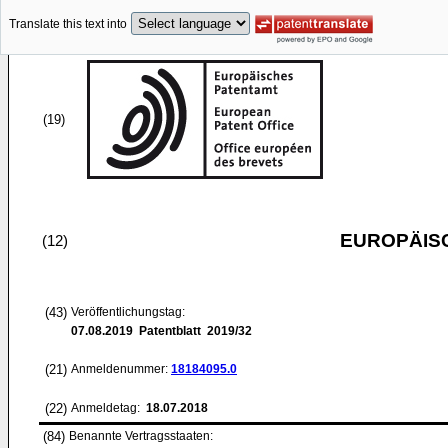
Translate this text into
(19)
EUROPÄIS
(12)
(43)
Veröffentlichungstag:
07.08.2019
Patentblatt 2019/32
(21)
Anmeldenummer:
18184095.0
(22)
Anmeldetag:
18.07.2018
(84)
Benannte Vertragsstaaten: