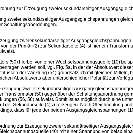
rdnung zur Erzeugung zweier sekundärseitiger Ausgangsgleich
ung zweier sekundärseitiger Ausgangsgleichspannungen gleicher
ger Schaltungsanordnungen.
rzeugung zweier sekundärseitiger Ausgangsgleichspannungen un
n der Primär-(2) zur Sekundärseite (4) ist hier ein Transformat
fweist.
tors (50) hierbei von einer Wechselspannungsquelle (10) beisp
bertragen werden soll, vgl. Fig. 5a, in der der Absolutwert dies
ssen der Wicklung (54) grundsätzlich mit gleichen Mitteln, hi
chen Absolutwerts aber unterschiedlicher Polarität zur Verfüg
 Erzeugung zweier sekundärseitiger Ausgangsgleichspannungen u
er Transformator (50) gegenüber der Schaltungsanordnung gemä
klungen (56, 58) aufweist. Somit ist es möglich durch eine un
uf der Sekundärseite (4) zu erzeugen. Nach Gleichrichtung und
dings, dass für jede der beiden Ausgangsgleichspannungen (102,
rdnung zur Erzeugung zweier sekundärseitiger Ausgangsgleich
ne Gleichspannungsquelle (40) mit einer Spannung von beispielha