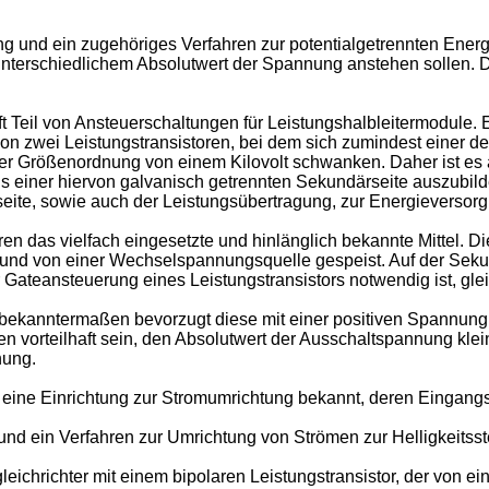
 und ein zugehöriges Verfahren zur potentialgetrennten Energi
unterschiedlichem Absolutwert der Spannung anstehen sollen
 Teil von Ansteuerschaltungen für Leistungshalbleitermodule. 
on zwei Leistungstransistoren, bei dem sich zumindest einer de
der Größenordnung von einem Kilovolt schwanken. Daher ist es
s einer hiervon galvanisch getrennten Sekundärseite auszubilde
seite, sowie auch der Leistungsübertragung, zur Energieversor
n das vielfach eingesetzte und hinlänglich bekannte Mittel. Di
t und von einer Wechselspannungsquelle gespeist. Auf der Se
Gateansteuerung eines Leistungstransistors notwendig ist, gleic
es bekanntermaßen bevorzugt diese mit einer positiven Spannun
 vorteilhaft sein, den Absolutwert der Ausschaltspannung klei
nung.
d eine Einrichtung zur Stromumrichtung bekannt, deren Eingan
 und ein Verfahren zur Umrichtung von Strömen zur Helligkeits
leichrichter mit einem bipolaren Leistungstransistor, der von ei