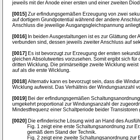
jeweils mit der Anode einer ersten und einer zweiten Dio
[0015]
Zur erfindungsgemäßen Erzeugung von zwei sekundä
auf dortigem Grundpotential während der andere Anschlus
Anschluss die jeweilige Ausgangsgleichspannung anliegt
[0016]
In beiden Ausgestaltungen ist es zur Glättung de
verbunden sind, dessen jeweils zweiter Anschluss auf sek
[0017]
Es ist bevorzugt zur Erzeugung der ersten sekund
gleichen Absolutwertes vorzusehen. Somit ergibt sich fü
dritten Wicklung. Die primärseitige zweite Wicklung we
auf als die erste Wicklung.
[0018]
Alternativ kann es bevorzugt sein, dass die Windu
Wicklung aufweist. Das Verhältnis der Windungsanzahl von 
[0019]
Bei der erfindungsgemäßen Schaltungsanordnung, w
umgekehrt proportional zur Windungsanzahl der zugeordne
Mindestfrequenz einer Schaltperiode beider Transistoren
[0020]
Die erfinderische Lösung wird an Hand des Ausführu
Fig. 1 zeigt eine erste Schaltungsanordnung zur 
gemäß dem Stand der Technik.
Fig. 2 zeigt eine zweite Schaltungsanordnung zur