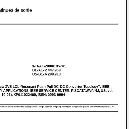
tinues de sortie
WO-A1-2008/105741
DE-A1- 2 447 968
US-B1- 6 288 913
w ZVS LCL-Resonant Push-Pull DC-DC Converter Topology", IEEE
APPLICATIONS, IEEE SERVICE CENTER, PISCATAWAY, NJ, US, vol.
98-10-01), XP011022460, ISSN: 0093-9994
ch einzureichen und zu begründen. Er gilt erst als eingelegt, wenn die Einspruchsgebühr entrichtet worden ist. (Art.