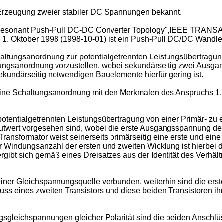
Erzeugung zweier stabiler DC Spannungen bekannt.
Resonant Push-Pull DC-DC Converter Topology",IEEE TRA
1. Oktober 1998 (1998-10-01
) ist ein Push-Pull DC/DC Wandle
haltungsanordnung zur potentialgetrennten Leistungsübertragun
tungsanordnung vorzustellen, wobei sekundärseitig zwei Ausga
sekundärseitig notwendigen Bauelemente hierfür gering ist.
ine Schaltungsanordnung mit den Merkmalen des Anspruchs 1. 
entialgetrennten Leistungsübertragung von einer Primär- zu ei
twert vorgesehen sind, wobei die erste Ausgangsspannung den 
 Transformator weist seinerseits primärseitig eine erste und e
der Windungsanzahl der ersten und zweiten Wicklung ist hierbei
bt sich gemäß eines Dreisatzes aus der Identität des Verhält
 einer Gleichspannungsquelle verbunden, weiterhin sind die ers
ss eines zweiten Transistors und diese beiden Transistoren ihr
gleichspannungen gleicher Polarität sind die beiden Anschlü