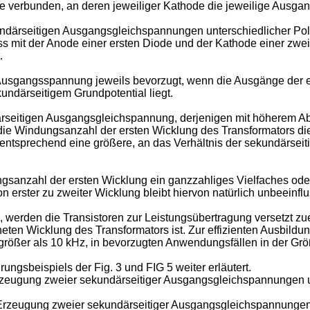
de verbunden, an deren jeweiliger Kathode die jeweilige Ausga
rseitigen Ausgangsgleichspannungen unterschiedlicher Polari
s mit der Anode einer ersten Diode und der Kathode einer zwei
.
r Ausgangsspannung jeweils bevorzugt, wenn die Ausgänge der 
undärseitigem Grundpotential liegt.
ärseitigen Ausgangsgleichspannung, derjenigen mit höherem Ab
r die Windungsanzahl der ersten Wicklung des Transformators d
ist entsprechend eine größere, an das Verhältnis der sekundä
ngsanzahl der ersten Wicklung ein ganzzahliges Vielfaches ode
erster zu zweiter Wicklung bleibt hiervon natürlich unbeeinflu
erden die Transistoren zur Leistungsübertragung versetzt zuei
ten Wicklung des Transformators ist. Zur effizienten Ausbildu
 größer als 10 kHz, in bevorzugten Anwendungsfällen in der Gr
ngsbeispiels der Fig. 3 und FIG 5 weiter erläutert.
Erzeugung zweier sekundärseitiger Ausgangsgleichspannungen un
 Erzeugung zweier sekundärseitiger Ausgangsgleichspannungen u