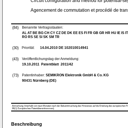
Circuit configuration and method for potential-s
Agencement de commutation et procédé de transm
(84)
Benannte Vertragsstaaten:
AL AT BE BG CH CY CZ DE DK EE ES FI FR GB GR HR HU IE IS IT
RO RS SE SI SK SM TR
(30)
Priorität:
14.04.2010
DE 102010014941
(43)
Veröffentlichungstag der Anmeldung:
19.10.2011
Patentblatt 2011/42
(73)
Patentinhaber:
SEMIKRON Elektronik GmbH & Co. KG
90431 Nürnberg (DE)
Anmerkung: Innerhalb von neun Monaten nach der Bekanntmachung des Hinweises auf die Erteilung des europäischen Patent
99(1) Europäisches Patentübereinkommen).
Beschreibung