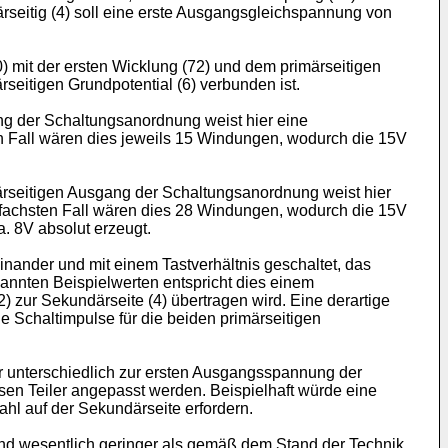
rseitig (4) soll eine erste Ausgangsgleichspannung von
0) mit der ersten Wicklung (72) und dem primärseitigen
seitigen Grundpotential (6) verbunden ist.
ng der Schaltungsanordnung weist hier eine
en Fall wären dies jeweils 15 Windungen, wodurch die 15V
ärseitigen Ausgang der Schaltungsanordnung weist hier
infachsten Fall wären dies 28 Windungen, wodurch die 15V
. 8V absolut erzeugt.
inander und mit einem Tastverhältnis geschaltet, das
annten Beispielwerten entspricht dies einem
) zur Sekundärseite (4) übertragen wird. Eine derartige
ie Schaltimpulse für die beiden primärseitigen
 unterschiedlich zur ersten Ausgangsspannung der
en Teiler angepasst werden. Beispielhaft würde eine
l auf der Sekundärseite erfordern.
nd wesentlich geringer als gemäß dem Stand der Technik.