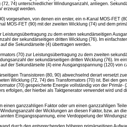
g (72, 74) unterschiedlicher Windungsanzahl, anliegen. Sekundä
V erzeugt werden.
, 90) vorgesehen, von denen ein erster, ein n-Kanal MOS-FET (8
Kanal MOS-FET (90) mit der zweiten Wicklung (74) und dem primär
zur Leistungsübertragung zu dem ersten sekundärseitigen Ausga
nzahl der sekundärseitigen dritten Wicklung (76). Im einfachst
 auf die Sekundärseite (4) übertragen werden.
formators (70) zur Leistungsübertragung zu dem zweiten sekund
indungsanzahl der sekundärseitigen dritten Wicklung (76). Im e
, auf der Sekundärseite (4) eine Ausgangsspannung (120) von ca
eitigen Transistoren (80, 90) abwechselnd derart versetzt zue
ten Wicklung (72, 74) des Transformators (70) ist. Bei den gen
rmator (70) gespeicherte Energie vollständig von der Primär- (2
ers erfolgen, der hierbei als Taktgenerator verwendet wird und d
 einen ganzzahligen Faktor oder um einen ganzzahligen Teiler
Windungsanzahl der Wicklungen an diesen Faktor, bzw. an dies
nannten Eingangsspannung, eine Verdoppelung der Windungszah
fwand durch den entsprechenden höheren primärseitigen Aufwa