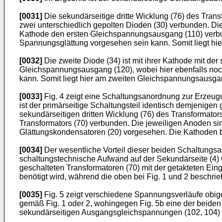
[0031]
Die sekundärseitige dritte Wicklung (76) des Trans
zwei unterschiedlich gepolten Dioden (30) verbunden. Die e
Kathode den ersten Gleichspannungsausgang (110) verbun
Spannungsglättung vorgesehen sein kann. Somit liegt h
[0032]
Die zweite Diode (34) ist mit ihrer Kathode mit der
Gleichspannungsausgang (120), wobei hier ebenfalls noc
kann. Somit liegt hier am zweiten Gleichspannungsausga
[0033]
Fig. 4 zeigt eine Schaltungsanordnung zur Erzeugu
ist der primärseitige Schaltungsteil identisch demjenigen
sekundärseitigen dritten Wicklung (76) des Transformator
Transformators (70) verbunden. Die jeweiligen Anoden sin
Glättungskondensatoren (20) vorgesehen. Die Kathoden 
[0034]
Der wesentliche Vorteil dieser beiden Schaltungsa
schaltungstechnische Aufwand auf der Sekundärseite (4) w
geschalteten Transformatoren (70) mit der getakteten Ei
benötigt wird, während die oben bei Fig. 1 und 2 beschri
[0035]
Fig. 5 zeigt verschiedene Spannungsverläufe obig
gemäß Fig. 1 oder 2, wohingegen Fig. 5b eine der beiden
sekundärseitigen Ausgangsgleichspannungen (102, 104) 