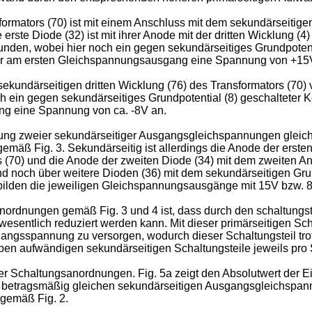
formators (70) ist mit einem Anschluss mit dem sekundärseitig
rste Diode (32) ist mit ihrer Anode mit der dritten Wicklung (4)
den, wobei hier noch ein gegen sekundärseitiges Grundpotentia
ier am ersten Gleichspannungsausgang eine Spannung von +15
 sekundärseitigen dritten Wicklung (76) des Transformators (70)
h ein gegen sekundärseitiges Grundpotential (8) geschalteter 
ng eine Spannung von ca. -8V an.
ng zweier sekundärseitiger Ausgangsgleichspannungen gleicher
 gemäß Fig. 3. Sekundärseitig ist allerdings die Anode der erst
s (70) und die Anode der zweiten Diode (34) mit dem zweiten An
d noch über weitere Dioden (36) mit dem sekundärseitigen Grun
bilden die jeweiligen Gleichspannungsausgänge mit 15V bzw. 8
nordnungen gemäß Fig. 3 und 4 ist, dass durch den schaltungst
esentlich reduziert werden kann. Mit dieser primärseitigen Sch
ngangsspannung zu versorgen, wodurch dieser Schaltungsteil tro
eben aufwändigen sekundärseitigen Schaltungsteile jeweils pro
er Schaltungsanordnungen. Fig. 5a zeigt den Absolutwert der
 betragsmäßig gleichen sekundärseitigen Ausgangsgleichspannun
gemäß Fig. 2.