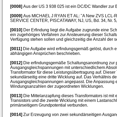
[0008]
Aus der
US 3 938 025
ist ein DC/DC Wandler zur 
[0009]
Aus
MICHAEL J RYAN ET AL: "A New ZVS LCL-
SERVICE CENTER, PISCATAWAY, NJ, US, Bd. 34, Nr. 5, 
[0010]
Der Erfindung liegt die Aufgabe zugrunde eine Sc
ein zugehöriges Verfahren zur Ansteuerung dieser Schal
Verfügung stehen sollen und gleichzeitig die Anzahl der 
[0011]
Die Aufgabe wird erfindungsgemäß gelöst, durch e
abhängigen Ansprüchen beschrieben.
[0012]
Die erfindungsgemäße Schaltungsanordnung zur pot
Ausgangsgleichspannungen mit unterschiedlichem Absolu
Transformator für diese Leistungsübertragung auf. Dieser
sekundärseitig eine dritte Wicklung auf. Das Verhältnis 
Ausgangsgleichspannungen angepasst. Die Anpassung ergi
Windungsanzahlen der zugeordneten Wicklungen.
[0013]
Die Mittelanzapfung dieses Transformators ist mit
Transistors und die zweite Wicklung mit einem Lastanschlu
primärseitigem Grundpotential verbunden.
[0014]
Zur Erzeugung von zwei sekundärseitigen Ausgangs