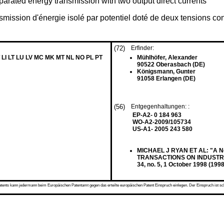
eparated energy transmission with two output direct currents
ission d'énergie isolé par potentiel doté de deux tensions con
(72)
Erfinder:
 LI LT LU LV MC MK MT NL NO PL PT
Mühlhöfer, Alexander
90522 Oberasbach (DE)
Königsmann, Gunter
91058 Erlangen (DE)
(56)
Entgegenhaltungen: :
EP-A2- 0 184 963
WO-A2-2009/105734
US-A1- 2005 243 580
MICHAEL J RYAN ET AL: "A Ne
TRANSACTIONS ON INDUSTRY 
34, no. 5, 1 October 1998 (19
s kann jedermann beim Europäischen Patentamt gegen das erteilte europäischen Patent Einspruch einlegen. Der Einspruch ist schriftli