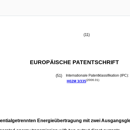
(11)
EUROPÄISCHE PATENTSCHRIFT
(51)
Internationale Patentklassifikation (IPC):
(2006.01)
H02M
3/335
entialgetrennten Energieübertragung mit zwei Ausgangsg