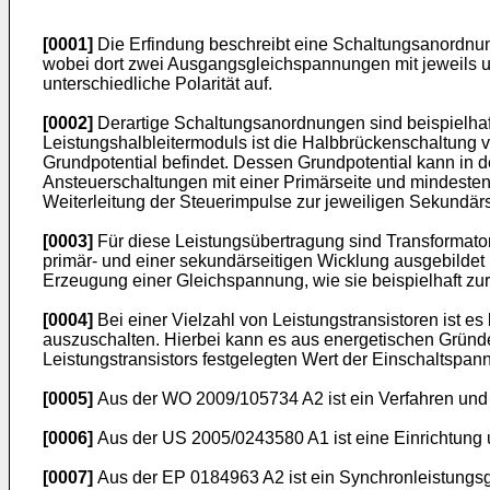
[0001]
Die Erfindung beschreibt eine Schaltungsanordnung
wobei dort zwei Ausgangsgleichspannungen mit jeweils 
unterschiedliche Polarität auf.
[0002]
Derartige Schaltungsanordnungen sind beispielhaft
Leistungshalbleitermoduls ist die Halbbrückenschaltung v
Grundpotential befindet. Dessen Grundpotential kann in 
Ansteuerschaltungen mit einer Primärseite und mindesten
Weiterleitung der Steuerimpulse zur jeweiligen Sekundär
[0003]
Für diese Leistungsübertragung sind Transformatore
primär- und einer sekundärseitigen Wicklung ausgebilde
Erzeugung einer Gleichspannung, wie sie beispielhaft zur 
[0004]
Bei einer Vielzahl von Leistungstransistoren ist 
auszuschalten. Hierbei kann es aus energetischen Gründen
Leistungstransistors festgelegten Wert der Einschaltspan
[0005]
Aus der
WO 2009/105734 A2
ist ein Verfahren un
[0006]
Aus der
US 2005/0243580 A1
ist eine Einrichtung
[0007]
Aus der
EP 0184963 A2
ist ein Synchronleistungsg