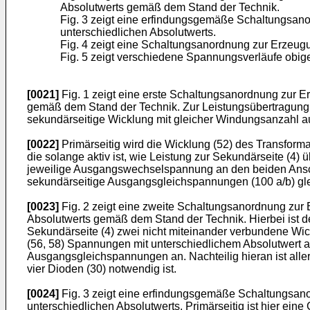
Absolutwerts gemäß dem Stand der Technik.
Fig. 3 zeigt eine erfindungsgemäße Schaltungsano
unterschiedlichen Absolutwerts.
Fig. 4 zeigt eine Schaltungsanordnung zur Erzeug
Fig. 5 zeigt verschiedene Spannungsverläufe obi
[0021]
Fig. 1 zeigt eine erste Schaltungsanordnung zur E
gemäß dem Stand der Technik. Zur Leistungsübertragung vo
sekundärseitige Wicklung mit gleicher Windungsanzahl au
[0022]
Primärseitig wird die Wicklung (52) des Transforma
die solange aktiv ist, wie Leistung zur Sekundärseite (4) ü
jeweilige Ausgangswechselspannung an den beiden Anschlü
sekundärseitige Ausgangsgleichspannungen (100 a/b) glei
[0023]
Fig. 2 zeigt eine zweite Schaltungsanordnung zur
Absolutwerts gemäß dem Stand der Technik. Hierbei ist d
Sekundärseite (4) zwei nicht miteinander verbundene Wic
(56, 58) Spannungen mit unterschiedlichem Absolutwert a
Ausgangsgleichspannungen an. Nachteilig hieran ist aller
vier Dioden (30) notwendig ist.
[0024]
Fig. 3 zeigt eine erfindungsgemäße Schaltungsano
unterschiedlichen Absolutwerts. Primärseitig ist hier ei