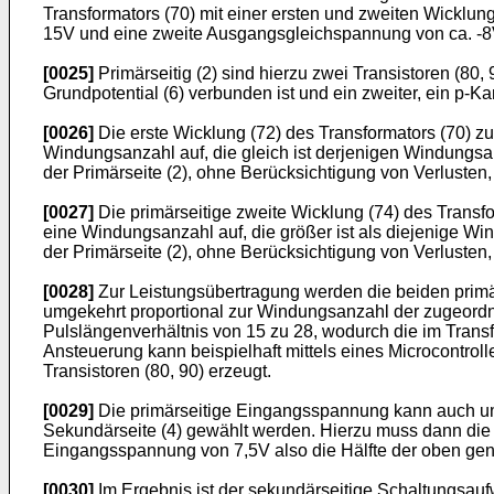
Transformators (70) mit einer ersten und zweiten Wicklun
15V und eine zweite Ausgangsgleichspannung von ca. -8
[0025]
Primärseitig (2) sind hierzu zwei Transistoren (80
Grundpotential (6) verbunden ist und ein zweiter, ein p-
[0026]
Die erste Wicklung (72) des Transformators (70) 
Windungsanzahl auf, die gleich ist derjenigen Windungsa
der Primärseite (2), ohne Berücksichtigung von Verlusten,
[0027]
Die primärseitige zweite Wicklung (74) des Trans
eine Windungsanzahl auf, die größer ist als diejenige W
der Primärseite (2), ohne Berücksichtigung von Verlusten
[0028]
Zur Leistungsübertragung werden die beiden primärs
umgekehrt proportional zur Windungsanzahl der zugeordne
Pulslängenverhältnis von 15 zu 28, wodurch die im Transfo
Ansteuerung kann beispielhaft mittels eines Microcontroll
Transistoren (80, 90) erzeugt.
[0029]
Die primärseitige Eingangsspannung kann auch um
Sekundärseite (4) gewählt werden. Hierzu muss dann die 
Eingangsspannung von 7,5V also die Hälfte der oben ge
[0030]
Im Ergebnis ist der sekundärseitige Schaltungsau