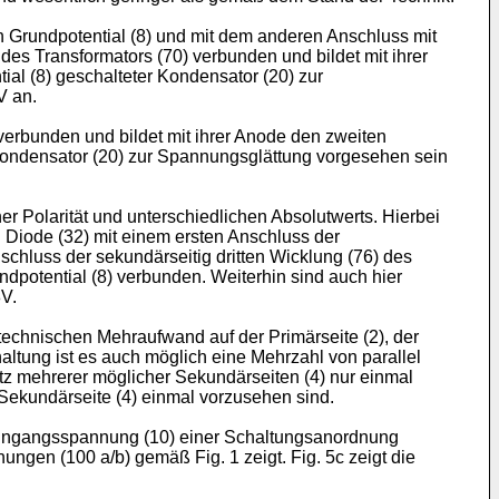
en Grundpotential (8) und mit dem anderen Anschluss mit
 des Transformators (70) verbunden und bildet mit ihrer
l (8) geschalteter Kondensator (20) zur
V an.
 verbunden und bildet mit ihrer Anode den zweiten
Kondensator (20) zur Spannungsglättung vorgesehen sein
 Polarität und unterschiedlichen Absolutwerts. Hierbei
en Diode (32) mit einem ersten Anschluss der
schluss der sekundärseitig dritten Wicklung (76) des
dpotential (8) verbunden. Weiterhin sind auch hier
V.
echnischen Mehraufwand auf der Primärseite (2), der
altung ist es auch möglich eine Mehrzahl von parallel
tz mehrerer möglicher Sekundärseiten (4) nur einmal
 Sekundärseite (4) einmal vorzusehen sind.
 Eingangsspannung (10) einer Schaltungsanordnung
gen (100 a/b) gemäß Fig. 1 zeigt. Fig. 5c zeigt die