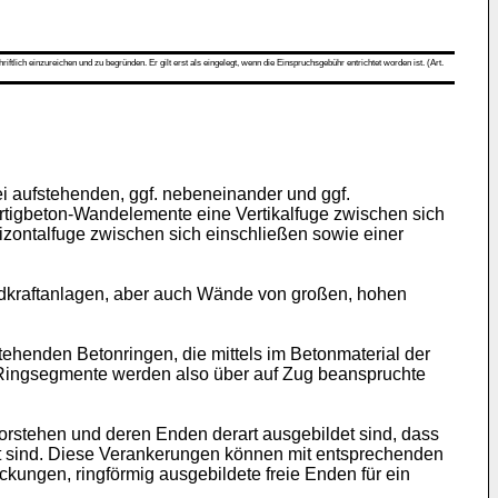
ch einzureichen und zu begründen. Er gilt erst als eingelegt, wenn die Einspruchsgebühr entrichtet worden ist. (Art.
i aufstehenden, ggf. nebeneinander und ggf.
tigbeton-Wandelemente eine Vertikalfuge zwischen sich
zontalfuge zwischen sich einschließen sowie einer
kraftanlagen, aber auch Wände von großen, hohen
tehenden Betonringen, die mittels im Betonmaterial der
 Ringsegmente werden also über auf Zug beanspruchte
stehen und deren Enden derart ausgebildet sind, dass
t sind. Diese Verankerungen können mit entsprechenden
ungen, ringförmig ausgebildete freie Enden für ein