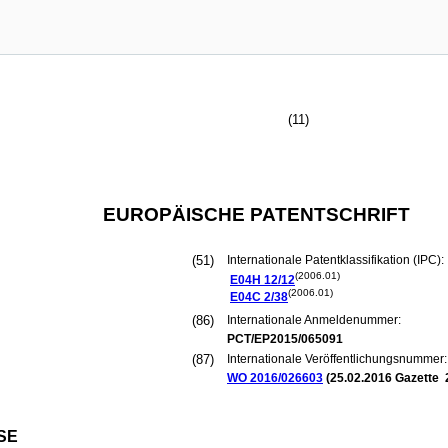
(11)
EUROPÄISCHE PATENTSCHRIFT
(51)
Internationale Patentklassifikation (IPC):
(2006.01)
E04H
12/12
(2006.01)
E04C
2/38
(86)
Internationale Anmeldenummer:
PCT/EP2015/065091
(87)
Internationale Veröffentlichungsnummer:
WO 2016/026603
(
25.02.2016
Gazette 
SE