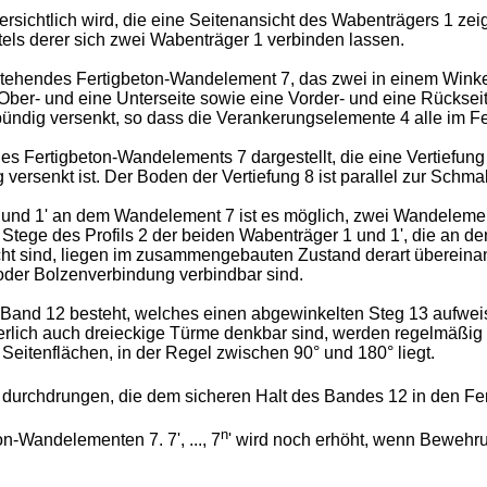
rsichtlich wird, die eine Seitenansicht des Wabenträgers 1 zeig
els derer sich zwei Wabenträger 1 verbinden lassen.
stehendes Fertigbeton-Wandelement 7, das zwei in einem Winkel 
er- und eine Unterseite sowie eine Vorder- und eine Rückseite 
bündig versenkt, so dass die Verankerungselemente 4 alle im 
des Fertigbeton-Wandelements 7 dargestellt, die eine Vertiefu
 versenkt ist. Der Boden der Vertiefung 8 ist parallel zur Schm
nd 1' an dem Wandelement 7 ist es möglich, zwei Wandelement
ie Stege des Profils 2 der beiden Wabenträger 1 und 1', die an
t sind, liegen im zusammengebauten Zustand derart übereinand
oder Bolzenverbindung verbindbar sind.
 Band 12 besteht, welches einen abgewinkelten Steg 13 aufweist
lich auch dreieckige Türme denkbar sind, werden regelmäßig 
Seitenflächen, in der Regel zwischen 90° und 180° liegt.
rchdrungen, die dem sicheren Halt des Bandes 12 in den Ferti
n
-Wandelementen 7. 7', ..., 7
' wird noch erhöht, wenn Bewehr