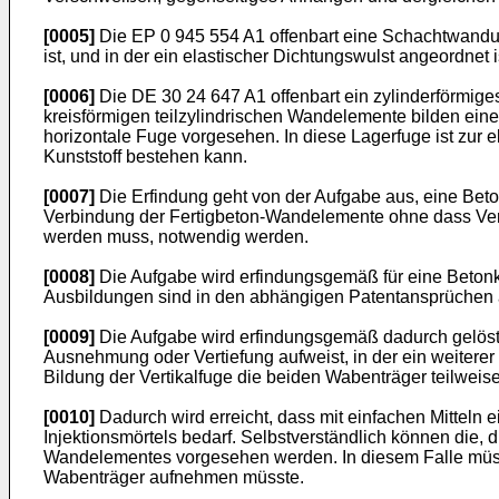
[0005]
Die
EP 0 945 554 A1
offenbart eine Schachtwandun
ist, und in der ein elastischer Dichtungswulst angeordnet
[0006]
Die
DE 30 24 647 A1
offenbart ein zylinderförmig
kreisförmigen teilzylindrischen Wandelemente bilden ei
horizontale Fuge vorgesehen. In diese Lagerfuge ist zur 
Kunststoff bestehen kann.
[0007]
Die Erfindung geht von der Aufgabe aus, eine Beto
Verbindung der Fertigbeton-Wandelemente ohne dass Verfü
werden muss, notwendig werden.
[0008]
Die Aufgabe wird erfindungsgemäß für eine Betonk
Ausbildungen sind in den abhängigen Patentansprüchen
[0009]
Die Aufgabe wird erfindungsgemäß dadurch gelöst, 
Ausnehmung oder Vertiefung aufweist, in der ein weitere
Bildung der Vertikalfuge die beiden Wabenträger teilweis
[0010]
Dadurch wird erreicht, dass mit einfachen Mitteln
Injektionsmörtels bedarf. Selbstverständlich können di
Wandelementes vorgesehen werden. In diesem Falle müsse
Wabenträger aufnehmen müsste.