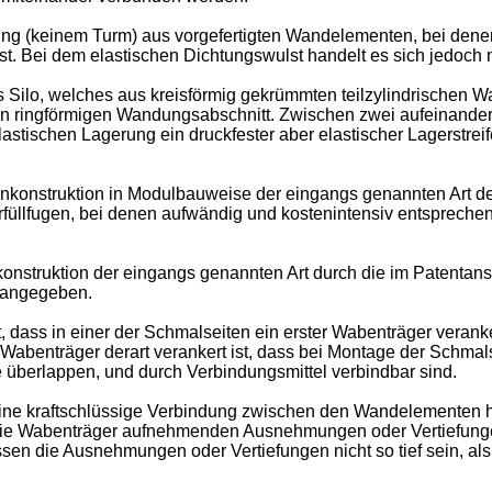
g (keinem Turm) aus vorgefertigten Wandelementen, bei denen
 ist. Bei dem elastischen Dichtungswulst handelt es sich jedoch
es Silo, welches aus kreisförmig gekrümmten teilzylindrischen
nen ringförmigen Wandungsabschnitt. Zwischen zwei aufeinander
elastischen Lagerung ein druckfester aber elastischer Lagerstre
nkonstruktion in Modulbauweise der eingangs genannten Art der
llfugen, bei denen aufwändig und kostenintensiv entsprechende
onstruktion der eingangs genannten Art durch die im Patentan
 angegeben.
dass in einer der Schmalseiten ein erster Wabenträger verank
r Wabenträger derart verankert ist, dass bei Montage der Schma
e überlappen, und durch Verbindungsmittel verbindbar sind.
 eine kraftschlüssige Verbindung zwischen den Wandelementen 
e, die Wabenträger aufnehmenden Ausnehmungen oder Vertiefung
n die Ausnehmungen oder Vertiefungen nicht so tief sein, al