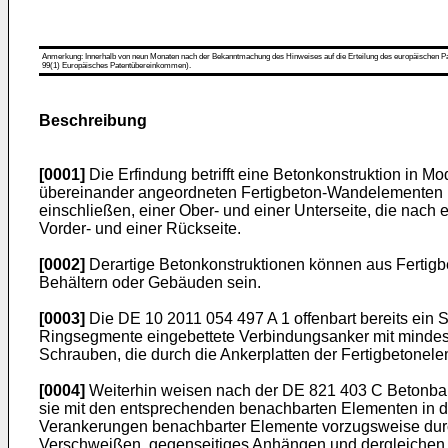
Anmerkung: Innerhalb von neun Monaten nach der Bekanntmachung des Hinweises auf die Erteilung des europäischen Patent
99(1) Europäisches Patentübereinkommen).
Beschreibung
[0001]
Die Erfindung betrifft eine Betonkonstruktion in 
übereinander angeordneten Fertigbeton-Wandelementen m
einschließen, einer Ober- und einer Unterseite, die na
Vorder- und einer Rückseite.
[0002]
Derartige Betonkonstruktionen können aus Ferti
Behältern oder Gebäuden sein.
[0003]
Die
DE 10 2011 054 497 A
1 offenbart bereits ein
Ringsegmente eingebettete Verbindungsanker mit mindes
Schrauben, die durch die Ankerplatten der Fertigbetonele
[0004]
Weiterhin weisen nach der
DE 821 403 C
Betonbau
sie mit den entsprechenden benachbarten Elementen in 
Verankerungen benachbarter Elemente vorzugsweise durch
Verschweißen, gegenseitiges Anhängen und dergleichen