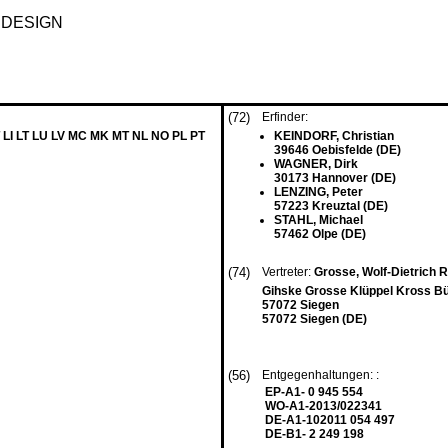
 DESIGN
(72)
Erfinder:
 LI LT LU LV MC MK MT NL NO PL PT
KEINDORF, Christian
39646 Oebisfelde (DE)
WAGNER, Dirk
30173 Hannover (DE)
LENZING, Peter
57223 Kreuztal (DE)
STAHL, Michael
57462 Olpe (DE)
(74)
Vertreter:
Grosse, Wolf-Dietrich 
Gihske Grosse Klüppel Kross B
57072 Siegen
57072 Siegen (DE)
(56)
Entgegenhaltungen: :
EP-A1- 0 945 554
WO-A1-2013/022341
DE-A1-102011 054 497
DE-B1- 2 249 198