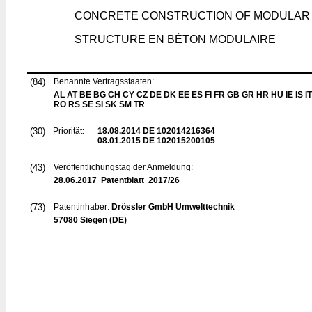
CONCRETE CONSTRUCTION OF MODULAR
STRUCTURE EN BÉTON MODULAIRE
(84)
Benannte Vertragsstaaten:
AL AT BE BG CH CY CZ DE DK EE ES FI FR GB GR HR HU IE IS IT
RO RS SE SI SK SM TR
(30)
Priorität:
18.08.2014
DE 102014216364
08.01.2015
DE 102015200105
(43)
Veröffentlichungstag der Anmeldung:
28.06.2017
Patentblatt 2017/26
(73)
Patentinhaber:
Drössler GmbH Umwelttechnik
57080 Siegen (DE)