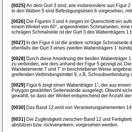
[0025]
An dem Gurt 3 sind, wie insbesondere aus Figur 2 e
In den Waben 5 sind Befestigungsösen 6 vorgesehen, mitt
[0026]
Die Figuren 3 und 4 zeigen im Querschnitt ein auf
einem Winkel von 60°, angeordneten Schmalseiten, eine Ob
schrägen Schmalseite ist der Gurt 3 des Wabenträgers 1 
[0027]
In der Figur 4 ist die andere schräge Schmalseite 
ebenfalls der Gurt 3 eines zweiten Wabenträgers 1' bündig
[0028]
Durch diese Anordnung der beiden Wabenträger 1 u
zu verbinden, wie dies anhand der Figur 5 gezeigt ist. D
Wandelemente 7 und 7' in beschriebener Weise angebrach
greifenden Verbindungsmittel 9, z.B. Schraubverbindung 
[0029]
Figur 6 zeigt einen Wabenträger 1", der aus einem
Polygon gewählten Seitenwände ausgelegt. Obwohl sicher
gewählt, so dass der Winkel entsprechend der Anzahl der 
[0030]
Das Band 12 wird von Verankerungselementen 14 du
[0031]
Die Zugfestigkeit zwischen Band 12 und Fertigbeton
abstützen bzw. rückverankern, vorgesehen werden.