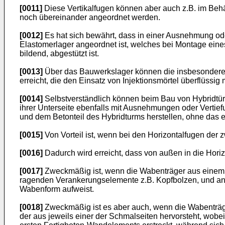
[0011]
Diese Vertikalfugen können aber auch z.B. im Be
noch übereinander angeordnet werden.
[0012]
Es hat sich bewährt, dass in einer Ausnehmung od
Elastomerlager angeordnet ist, welches bei Montage eine
bildend, abgestützt ist.
[0013]
Über das Bauwerkslager können die insbesondere a
erreicht, die den Einsatz von Injektionsmörtel überflüssig
[0014]
Selbstverständlich können beim Bau von Hybridtür
ihrer Unterseite ebenfalls mit Ausnehmungen oder Vertie
und dem Betonteil des Hybridturms herstellen, ohne das 
[0015]
Von Vorteil ist, wenn bei den Horizontalfugen der 
[0016]
Dadurch wird erreicht, dass von außen in die Hori
[0017]
Zweckmäßig ist, wenn die Wabenträger aus einem P
ragenden Verankerungselemente z.B. Kopfbolzen, und an 
Wabenform aufweist.
[0018]
Zweckmäßig ist es aber auch, wenn die Wabenträge
der aus jeweils einer der Schmalseiten hervorsteht, wobei