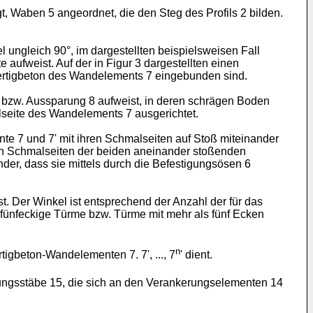
t, Waben 5 angeordnet, die den Steg des Profils 2 bilden.
ungleich 90°, im dargestellten beispielsweisen Fall
aufweist. Auf der in Figur 3 dargestellten einen
Fertigbeton des Wandelements 7 eingebunden sind.
ng bzw. Aussparung 8 aufweist, in deren schrägen Boden
alseite des Wandelements 7 ausgerichtet.
e 7 und 7' mit ihren Schmalseiten auf Stoß miteinander
 den Schmalseiten der beiden aneinander stoßenden
er, dass sie mittels durch die Befestigungsösen 6
. Der Winkel ist entsprechend der Anzahl der für das
fünfeckige Türme bzw. Türme mit mehr als fünf Ecken
n
gbeton-Wandelementen 7. 7', ..., 7
' dient.
ungsstäbe 15, die sich an den Verankerungselementen 14