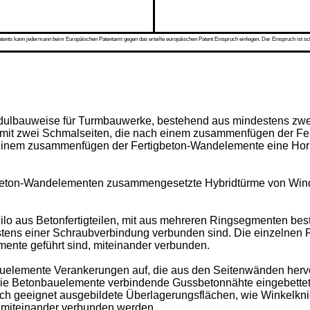
s kann jedermann beim Europäischen Patentamt gegen das erteilte europäischen Patent Einspruch einlegen. Der Einspruch ist schriftli
Modulbauweise für Turmbauwerke, bestehend aus mindestens zwe
it zwei Schmalseiten, die nach einem zusammenfügen der Fer
ch einem zusammenfügen der Fertigbeton-Wandelemente eine Hori
gbeton-Wandelementen zusammengesetzte Hybridtürme von Wind
 Silo aus Betonfertigteilen, mit aus mehreren Ringsegmenten bes
tens einer Schraubverbindung verbunden sind. Die einzelnen
mente geführt sind, miteinander verbunden.
elemente Verankerungen auf, die aus den Seitenwänden hervor
die Betonbauelemente verbindende Gussbetonnähte eingebette
 geeignet ausgebildete Überlagerungsflächen, wie Winkelknick
 miteinander verbunden werden.