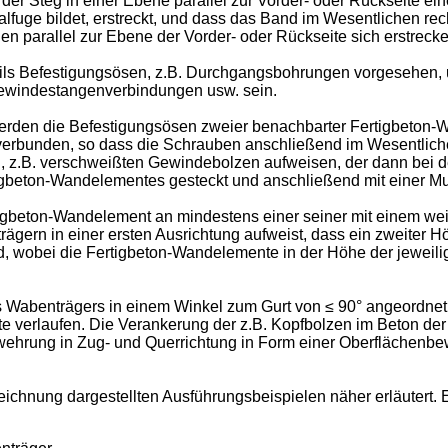
 der Steg in einer Ebene parallel zur Vorder- oder Rückseite 
lfuge bildet, erstreckt, und dass das Band im Wesentlichen r
chen parallel zur Ebene der Vorder- oder Rückseite sich erstr
ofils Befestigungsösen, z.B. Durchgangsbohrungen vorgesehen,
ewindestangenverbindungen usw. sein.
rden die Befestigungsösen zweier benachbarter Fertigbeton-W
erbunden, so dass die Schrauben anschließend im Wesentlich
n, z.B. verschweißten Gewindebolzen aufweisen, der dann bei 
beton-Wandelementes gesteckt und anschließend mit einer Mutt
ertigbeton-Wandelement an mindestens einer seiner mit einem
gern in einer ersten Ausrichtung aufweist, dass ein zweiter H
nd, wobei die Fertigbeton-Wandelemente in der Höhe der jewei
des Wabenträgers in einem Winkel zum Gurt von ≤ 90° angeordne
e verlaufen. Die Verankerung der z.B. Kopfbolzen im Beton de
ehrung in Zug- und Querrichtung in Form einer Oberflächenbe
eichnung dargestellten Ausführungsbeispielen näher erläutert. 