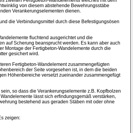
eines zweiten Fertigbeton-Wandelements welches mit dem
echtwinklig von diesem abstehende Bewehrungsstäbe
eckenden Verankerungselementen dienen.
 und die Verbindungsmittel durch diese Befestigungsösen
andelemente fluchtend ausgerichtet und die
en auf Scherung beansprucht werden. Es kann aber auch
der Montage der Fertigbeton-Wandelemente durch die
er gesichert wird.
 weiteren Fertigbeton-Wandelement zusammengefügten
öhenbereich der Seite vorgesehen ist, in dem die beiden
ligen Höhenbereiche versetzt zueinander zusammengefügt
t sein, so dass die Verankerungselemente z.B. Kopfbolzen
r Wandelemente lässt sich erfindungsgemäß verstärken,
wehrung bestehend aus geraden Stäben mit oder ohne
Es zeigen: