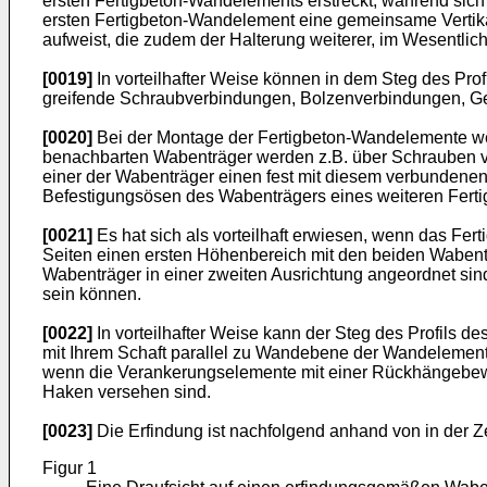
ersten Fertigbeton-Wandelements erstreckt, während sich
ersten Fertigbeton-Wandelement eine gemeinsame Vertika
aufweist, die zudem der Halterung weiterer, im Wesentli
[0019]
In vorteilhafter Weise können in dem Steg des Pr
greifende Schraubverbindungen, Bolzenverbindungen, G
[0020]
Bei der Montage der Fertigbeton-Wandelemente we
benachbarten Wabenträger werden z.B. über Schrauben v
einer der Wabenträger einen fest mit diesem verbundene
Befestigungsösen des Wabenträgers eines weiteren Fertig
[0021]
Es hat sich als vorteilhaft erwiesen, wenn das F
Seiten einen ersten Höhenbereich mit den beiden Wabenträ
Wabenträger in einer zweiten Ausrichtung angeordnet si
sein können.
[0022]
In vorteilhafter Weise kann der Steg des Profils 
mit Ihrem Schaft parallel zu Wandebene der Wandelement
wenn die Verankerungselemente mit einer Rückhängebew
Haken versehen sind.
[0023]
Die Erfindung ist nachfolgend anhand von in der Z
Figur 1