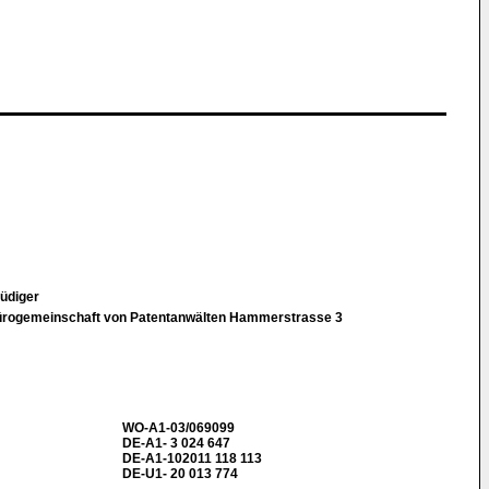
Rüdiger
ürogemeinschaft von Patentanwälten Hammerstrasse 3
WO-A1-03/069099
DE-A1- 3 024 647
DE-A1-102011 118 113
DE-U1- 20 013 774