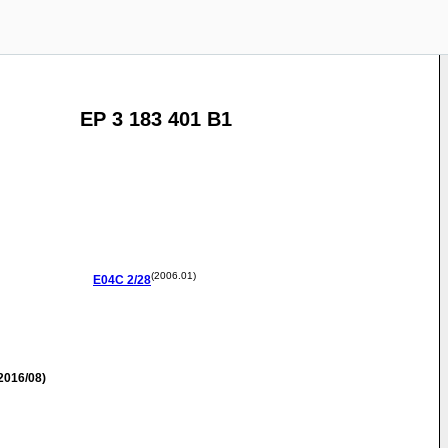
EP 3 183 401 B1
(2006.01)
E04C
2/28
2016/08)