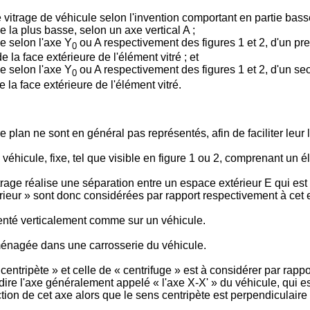
e vitrage de véhicule selon l'invention comportant en partie bass
 la plus basse, selon un axe vertical A ;
le selon l'axe Y
ou A respectivement des figures 1 et 2, d'un pre
0
la face extérieure de l'élément vitré ; et
le selon l'axe Y
ou A respectivement des figures 1 et 2, d'un se
0
la face extérieure de l'élément vitré.
e plan ne sont en général pas représentés, afin de faciliter leur 
véhicule, fixe, tel que visible en figure 1 ou 2, comprenant un él
age réalise une séparation entre un espace extérieur E qui est e
térieur » sont donc considérées par rapport respectivement à cet e
orienté verticalement comme sur un véhicule.
 ménagée dans une carrosserie du véhicule.
ntripète » et celle de « centrifuge » est à considérer par rappo
-dire l'axe généralement appelé « l'axe X-X' » du véhicule, qui est
ction de cet axe alors que le sens centripète est perpendiculaire 