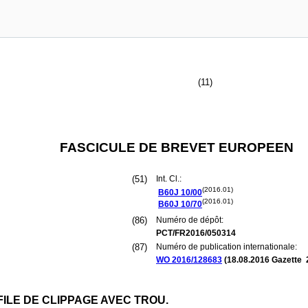
(11)
FASCICULE DE BREVET EUROPEEN
(51)
Int. Cl.:
(2016.01)
B60J
10/00
(2016.01)
B60J
10/70
(86)
Numéro de dépôt:
PCT/FR2016/050314
(87)
Numéro de publication internationale:
WO 2016/128683
(
18.08.2016
Gazette 
LE DE CLIPPAGE AVEC TROU.