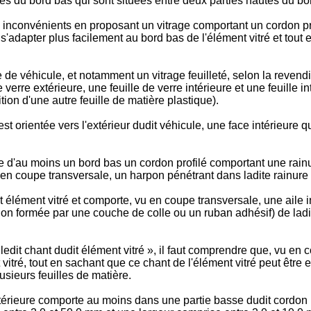
es du bord bas qui sont situées entre deux parties hautes du bo
inconvénients en proposant un vitrage comportant un cordon pro
 s'adapter plus facilement au bord bas de l'élément vitré et tout
 de véhicule, et notamment un vitrage feuilleté, selon la revend
verre extérieure, une feuille de verre intérieure et une feuille i
tion d'une autre feuille de matière plastique).
t orientée vers l'extérieur dudit véhicule, une face intérieure qui
e d'au moins un bord bas un cordon profilé comportant une rainu
 en coupe transversale, un harpon pénétrant dans ladite rainure 
dit élément vitré et comporte, vu en coupe transversale, une aile
n formée par une couche de colle ou un ruban adhésif) de ladite 
e ledit chant dudit élément vitré », il faut comprendre que, vu en
vitré, tout en sachant que ce chant de l'élément vitré peut être
usieurs feuilles de matière.
érieure comporte au moins dans une partie basse dudit cordon pro