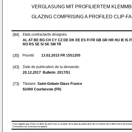
VERGLASUNG MIT PROFILIERTEM KLEMM
GLAZING COMPRISING A PROFILED CLIP-F
(84)
Etats contractants désignés:
AL AT BE BG CH CY CZ DE DK EE ES FI FR GB GR HR HU IE IS IT
RO RS SE SI SK SM TR
(30)
Priorité:
13.02.2015
FR 1551205
(43)
Date de publication de la demande:
20.12.2017
Bulletin 2017/51
(73)
Titulaire:
Saint-Gobain Glass France
92400 Courbevoie (FR)
Il est rappelé que: Dans un délai de neuf mois à compter de la date de publication de la mention de la délivrance de brevet
Convention sur le brevet européen).