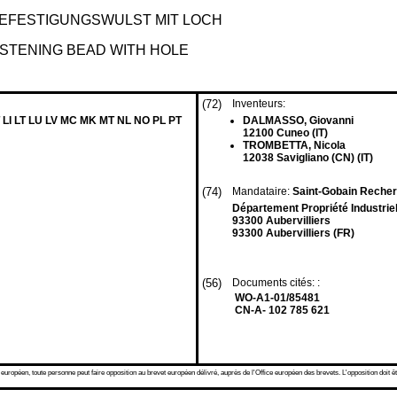
BEFESTIGUNGSWULST MIT LOCH
ASTENING BEAD WITH HOLE
(72)
Inventeurs:
 LI LT LU LV MC MK MT NL NO PL PT
DALMASSO, Giovanni
12100 Cuneo (IT)
TROMBETTA, Nicola
12038 Savigliano (CN) (IT)
(74)
Mandataire:
Saint-Gobain Reche
Département Propriété Industriel
93300 Aubervilliers
93300 Aubervilliers (FR)
(56)
Documents cités: :
WO-A1-01/85481
CN-A- 102 785 621
 européen, toute personne peut faire opposition au brevet européen délivré, auprès de l'Office européen des brevets. L'opposition doit êt