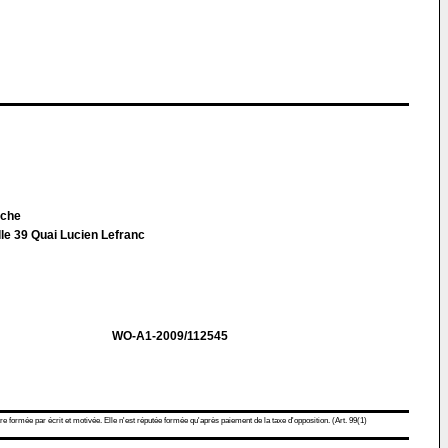
rche
le 39 Quai Lucien Lefranc
WO-A1-2009/112545
re formée par écrit et motivée. Elle n'est réputée formée qu'après paiement de la taxe d'opposition. (Art. 99(1)