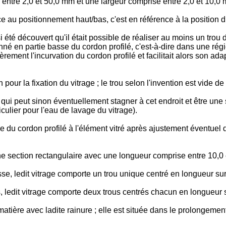
 entre 2,0 et 50,0 mm et une largeur comprise entre 2,0 et 10,0
e au positionnement haut/bas, c'est en référence à la position du
té découvert qu'il était possible de réaliser au moins un trou da
nné en partie basse du cordon profilé, c'est-à-dire dans une régi
rement l'incurvation du cordon profilé et facilitait alors son ada
 pour la fixation du vitrage ; le trou selon l'invention est vide de
u qui peut sinon éventuellement stagner à cet endroit et être u
ticulier pour l'eau de lavage du vitrage).
 du cordon profilé à l'élément vitré après ajustement éventuel de
ne section rectangulaire avec une longueur comprise entre 10,0 
e, ledit vitrage comporte un trou unique centré en longueur sur 
 ledit vitrage comporte deux trous centrés chacun en longueur su
atière avec ladite rainure ; elle est située dans le prolongement 