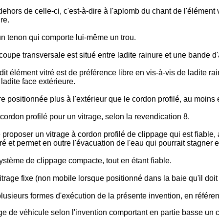
dehors de celle-ci, c'est-à-dire à l'aplomb du chant de l'élément 
re.
 un tenon qui comporte lui-même un trou.
coupe transversale est situé entre ladite rainure et une bande d'a
it élément vitré est de préférence libre en vis-à-vis de ladite ra
ladite face extérieure.
 positionnée plus à l'extérieur que le cordon profilé, au moins 
cordon profilé pour un vitrage, selon la revendication 8.
oposer un vitrage à cordon profilé de clippage qui est fiable, 
tré et permet en outre l'évacuation de l'eau qui pourrait stagner e
ystème de clippage compacte, tout en étant fiable.
itrage fixe (non mobile lorsque positionné dans la baie qu'il doit
, plusieurs formes d'exécution de la présente invention, en référ
age de véhicule selon l'invention comportant en partie basse un co