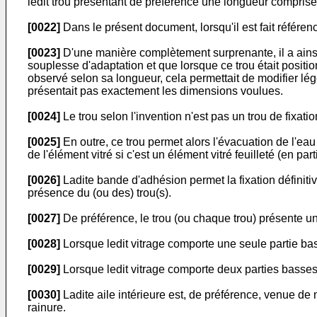
ledit trou présentant de préférence une longueur comprise
[0022]
Dans le présent document, lorsqu'il est fait référenc
[0023]
D'une manière complètement surprenante, il a ainsi é
souplesse d'adaptation et que lorsque ce trou était positio
observé selon sa longueur, cela permettait de modifier légè
présentait pas exactement les dimensions voulues.
[0024]
Le trou selon l'invention n'est pas un trou de fixation
[0025]
En outre, ce trou permet alors l'évacuation de l'ea
de l'élément vitré si c'est un élément vitré feuilleté (en par
[0026]
Ladite bande d'adhésion permet la fixation définitive
présence du (ou des) trou(s).
[0027]
De préférence, le trou (ou chaque trou) présente u
[0028]
Lorsque ledit vitrage comporte une seule partie bass
[0029]
Lorsque ledit vitrage comporte deux parties basses,
[0030]
Ladite aile intérieure est, de préférence, venue de m
rainure.