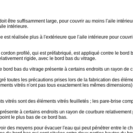
it être suffisamment large, pour couvrir au moins l'aile intérieure
le intérieure.
réalisée plus à l'extérieure que l'aile intérieure pour couvrir a
don profilé, qui est préfabriqué, est appliqué contre le bord bas 
 relativement rigide, avec le bord bas du vitrage.
 ce bord bas du vitrage présente à certains endroits un rayon de c
gré toutes les précautions prises lors de la fabrication des élém
éléments vitrés n'ont pas tous exactement les mêmes dimensions)
s vitrés sont des éléments vitrés feuilletés ; les pare-brise com
présente à certains endroits un rayon de courbure relativement pe
 point le plus bas de ce bord bas.
oir des moyens pour évacuer l'eau qui peut pénétrer entre le chan