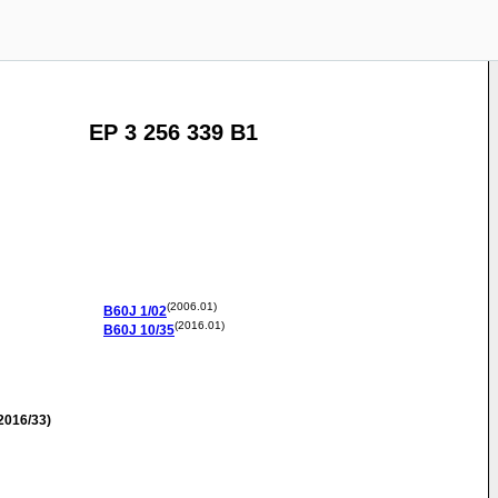
EP 3 256 339 B1
(2006.01)
B60J
1/02
(2016.01)
B60J
10/35
2016/33)