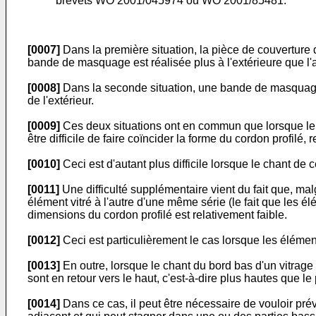
brevets
WO 2001/045974
ou
WO 2001/85481
.
[0007]
Dans la première situation, la pièce de couverture do
bande de masquage est réalisée plus à l'extérieure que l'ai
[0008]
Dans la seconde situation, une bande de masquage est 
de l'extérieur.
[0009]
Ces deux situations ont en commun que lorsque le cor
être difficile de faire coïncider la forme du cordon profilé,
[0010]
Ceci est d'autant plus difficile lorsque le chant de
[0011]
Une difficulté supplémentaire vient du fait que, mal
élément vitré à l'autre d'une même série (le fait que les 
dimensions du cordon profilé est relativement faible.
[0012]
Ceci est particulièrement le cas lorsque les élément
[0013]
En outre, lorsque le chant du bord bas d'un vitrage 
sont en retour vers le haut, c'est-à-dire plus hautes que le
[0014]
Dans ce cas, il peut être nécessaire de vouloir prév