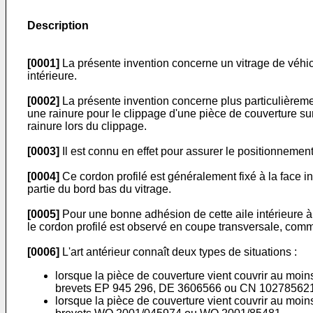
Description
[0001]
La présente invention concerne un vitrage de véhic
intérieure.
[0002]
La présente invention concerne plus particulièreme
une rainure pour le clippage d'une pièce de couverture sur
rainure lors du clippage.
[0003]
Il est connu en effet pour assurer le positionnement 
[0004]
Ce cordon profilé est généralement fixé à la face int
partie du bord bas du vitrage.
[0005]
Pour une bonne adhésion de cette aile intérieure à l'
le cordon profilé est observé en coupe transversale, comme
[0006]
L'art antérieur connaît deux types de situations :
lorsque la pièce de couverture vient couvrir au moi
brevets
EP 945 296
,
DE 3606566
ou
CN 10278562
lorsque la pièce de couverture vient couvrir au moi