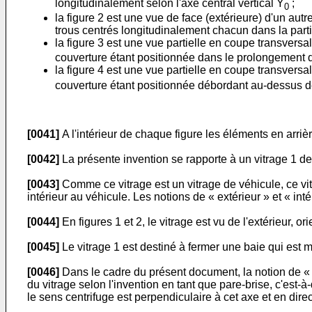
longitudinalement selon l'axe central vertical Y
;
0
la figure 2 est une vue de face (extérieure) d'un autr
trous centrés longitudinalement chacun dans la partie
la figure 3 est une vue partielle en coupe transversa
couverture étant positionnée dans le prolongement de 
la figure 4 est une vue partielle en coupe transversa
couverture étant positionnée débordant au-dessus de 
[0041]
A l'intérieur de chaque figure les éléments en arrièr
[0042]
La présente invention se rapporte à un vitrage 1 de 
[0043]
Comme ce vitrage est un vitrage de véhicule, ce vitr
intérieur au véhicule. Les notions de « extérieur » et « in
[0044]
En figures 1 et 2, le vitrage est vu de l'extérieur, 
[0045]
Le vitrage 1 est destiné à fermer une baie qui est
[0046]
Dans le cadre du présent document, la notion de « ce
du vitrage selon l'invention en tant que pare-brise, c'est-à
le sens centrifuge est perpendiculaire à cet axe et en dire