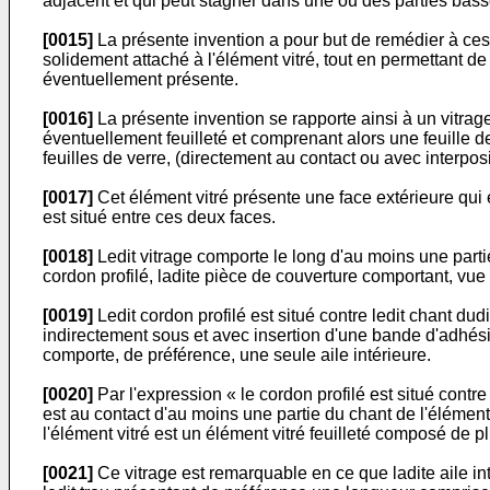
adjacent et qui peut stagner dans une ou des parties bass
[0015]
La présente invention a pour but de remédier à ces 
solidement attaché à l'élément vitré, tout en permettant de
éventuellement présente.
[0016]
La présente invention se rapporte ainsi à un vitrage
éventuellement feuilleté et comprenant alors une feuille de 
feuilles de verre, (directement au contact ou avec interposi
[0017]
Cet élément vitré présente une face extérieure qui es
est situé entre ces deux faces.
[0018]
Ledit vitrage comporte le long d'au moins une parti
cordon profilé, ladite pièce de couverture comportant, vue
[0019]
Ledit cordon profilé est situé contre ledit chant du
indirectement sous et avec insertion d'une bande d'adhésio
comporte, de préférence, une seule aile intérieure.
[0020]
Par l'expression « le cordon profilé est situé contr
est au contact d'au moins une partie du chant de l'élément 
l'élément vitré est un élément vitré feuilleté composé de pl
[0021]
Ce vitrage est remarquable en ce que ladite aile int