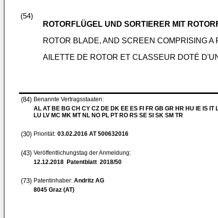
(54)
ROTORFLÜGEL UND SORTIERER MIT ROTOR
ROTOR BLADE, AND SCREEN COMPRISING A
AILETTE DE ROTOR ET CLASSEUR DOTÉ D'U
(84)
Benannte Vertragsstaaten:
AL AT BE BG CH CY CZ DE DK EE ES FI FR GB GR HR HU IE IS IT L
LU LV MC MK MT NL NO PL PT RO RS SE SI SK SM TR
(30)
Priorität:
03.02.2016
AT 500632016
(43)
Veröffentlichungstag der Anmeldung:
12.12.2018
Patentblatt 2018/50
(73)
Patentinhaber:
Andritz AG
8045 Graz (AT)