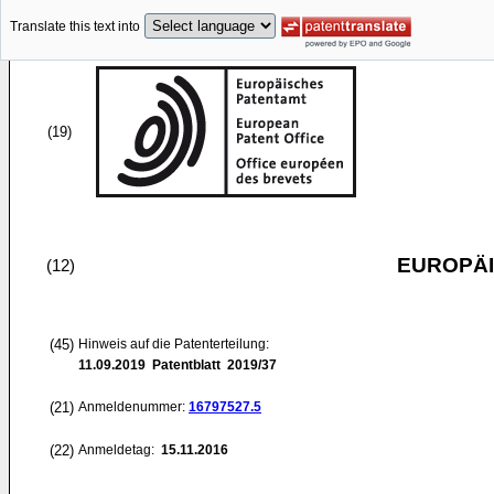
Translate this text into
(19)
EUROPÄI
(12)
(45)
Hinweis auf die Patenterteilung:
11.09.2019
Patentblatt 2019/37
(21)
Anmeldenummer:
16797527.5
(22)
Anmeldetag:
15.11.2016