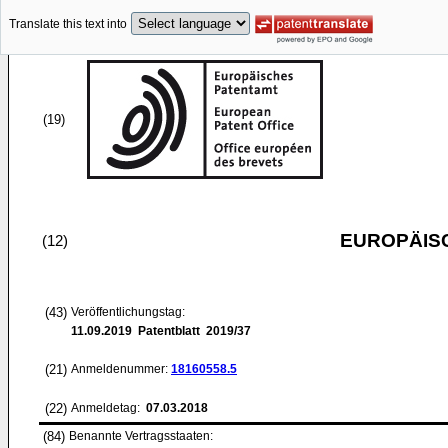
Translate this text into
(19)
EUROPÄIS
(12)
(43)
Veröffentlichungstag:
11.09.2019
Patentblatt 2019/37
(21)
Anmeldenummer:
18160558.5
(22)
Anmeldetag:
07.03.2018
(84)
Benannte Vertragsstaaten: