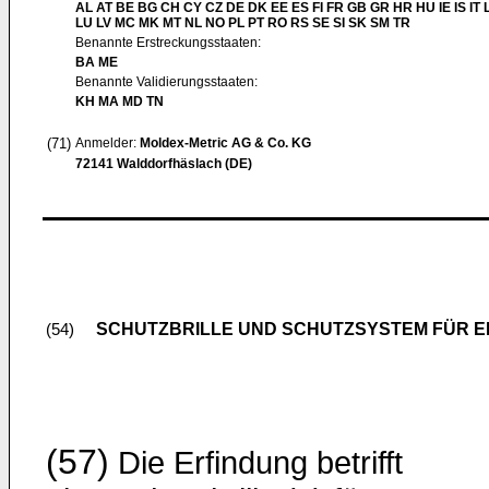
AL AT BE BG CH CY CZ DE DK EE ES FI FR GB GR HR HU IE IS IT L
LU LV MC MK MT NL NO PL PT RO RS SE SI SK SM TR
Benannte Erstreckungsstaaten:
BA ME
Benannte Validierungsstaaten:
KH MA MD TN
(71)
Anmelder:
Moldex-Metric AG & Co. KG
72141 Walddorfhäslach (DE)
SCHUTZBRILLE UND SCHUTZSYSTEM FÜR E
(54)
(57)
Die Erfindung betrifft