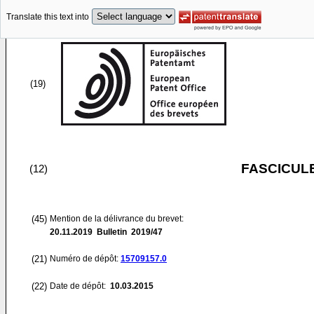
Translate this text into
(19)
FASCICUL
(12)
(45)
Mention de la délivrance du brevet:
20.11.2019
Bulletin 2019/47
(21)
Numéro de dépôt:
15709157.0
(22)
Date de dépôt:
10.03.2015