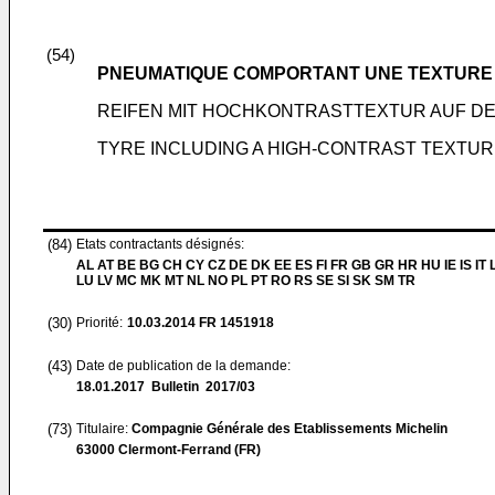
(54)
PNEUMATIQUE COMPORTANT UNE TEXTURE 
REIFEN MIT HOCHKONTRASTTEXTUR AUF D
TYRE INCLUDING A HIGH-CONTRAST TEXTU
(84)
Etats contractants désignés:
AL AT BE BG CH CY CZ DE DK EE ES FI FR GB GR HR HU IE IS IT L
LU LV MC MK MT NL NO PL PT RO RS SE SI SK SM TR
(30)
Priorité:
10.03.2014
FR 1451918
(43)
Date de publication de la demande:
18.01.2017
Bulletin 2017/03
(73)
Titulaire:
Compagnie Générale des Etablissements Michelin
63000 Clermont-Ferrand (FR)