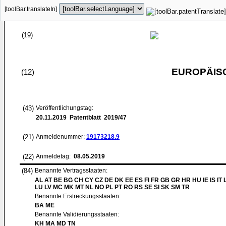
[toolBar.translateIn]
(19)
EUROPÄIS
(12)
(43)
Veröffentlichungstag:
20.11.2019
Patentblatt 2019/47
(21)
Anmeldenummer:
19173218.9
(22)
Anmeldetag:
08.05.2019
(84)
Benannte Vertragsstaaten:
AL AT BE BG CH CY CZ DE DK EE ES FI FR GB GR HR HU IE IS IT L
LU LV MC MK MT NL NO PL PT RO RS SE SI SK SM TR
Benannte Erstreckungsstaaten:
BA ME
Benannte Validierungsstaaten:
KH MA MD TN