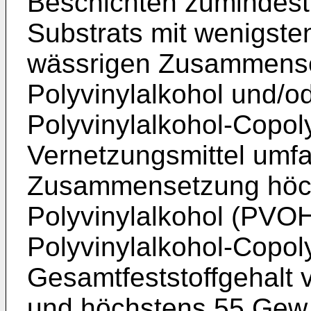
Beschichten zumindest
Substrats mit wenigsten
wässrigen Zusammense
Polyvinylalkohol und/o
Polyvinylalkohol-Copol
Vernetzungsmittel umfa
Zusammensetzung höc
Polyvinylalkohol (PVO
Polyvinylalkohol-Copo
Gesamtfeststoffgehalt
und höchstens 55 Gew.