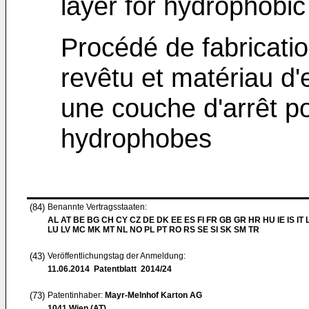
layer for hydrophobi
Procédé de fabricati
revêtu et matériau d
une couche d'arrêt p
hydrophobes
(84)
Benannte Vertragsstaaten:
AL AT BE BG CH CY CZ DE DK EE ES FI FR GB GR HR HU IE IS IT L
LU LV MC MK MT NL NO PL PT RO RS SE SI SK SM TR
(43)
Veröffentlichungstag der Anmeldung:
11.06.2014
Patentblatt 2014/24
(73)
Patentinhaber:
Mayr-Melnhof Karton AG
1041 Wien (AT)