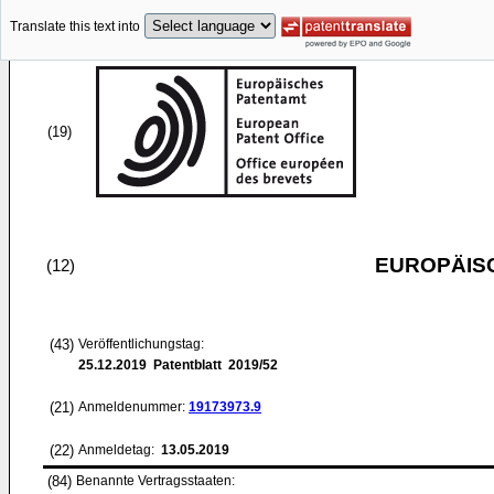
Translate this text into
(19)
EUROPÄIS
(12)
(43)
Veröffentlichungstag:
25.12.2019
Patentblatt 2019/52
(21)
Anmeldenummer:
19173973.9
(22)
Anmeldetag:
13.05.2019
(84)
Benannte Vertragsstaaten: