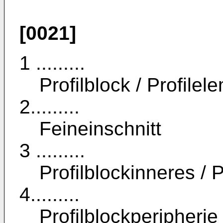
[0021]
1 .........
Profilblock / Profilel
2.........
Feineinschnitt
3 .........
Profilblockinneres / 
4.........
Profilblockperipherie