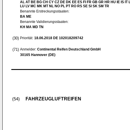
AL AT BE BG CH CY CZ DE DK EE ES FI FR GB GR HR HU IE IS IT L
LU LV MC MK MT NL NO PL PT RO RS SE SI SK SM TR
Benannte Erstreckungsstaaten:
BA ME
Benannte Validierungsstaaten:
KH MA MD TN
(30)
Priorität:
18.06.2018
DE 102018209742
(71)
Anmelder:
Continental Reifen Deutschland GmbH
30165 Hannover (DE)
FAHRZEUGLUFTREIFEN
(54)