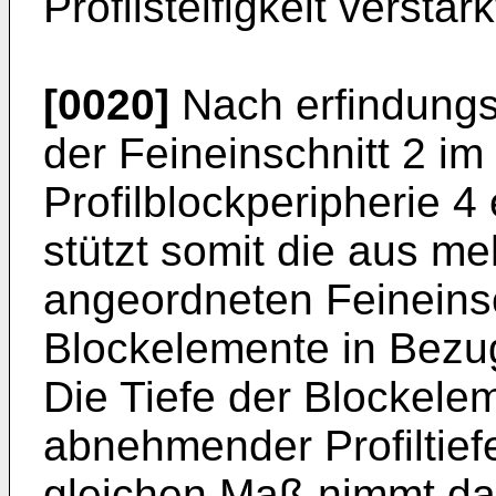
Profilsteifigkeit verstärk
[0020]
Nach erfindung
der Feineinschnitt 2 im
Profilblockperipherie 
stützt somit die aus me
angeordneten Feineinsc
Blockelemente in Bezug 
Die Tiefe der Blockele
abnehmender Profiltief
gleichen Maß nimmt dad