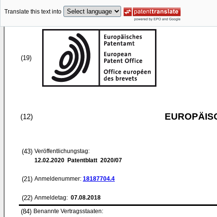
Translate this text into
(19)
EUROPÄIS
(12)
(43)
Veröffentlichungstag:
12.02.2020
Patentblatt 2020/07
(21)
Anmeldenummer:
18187704.4
(22)
Anmeldetag:
07.08.2018
(84)
Benannte Vertragsstaaten: