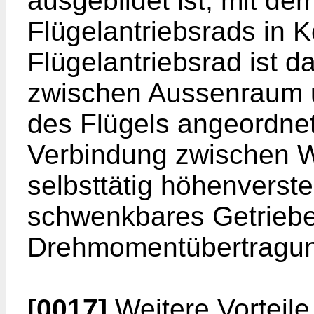
ausgebildet ist, mit d
Flügelantriebsrads in 
Flügelantriebsrad ist 
zwischen Aussenraum 
des Flügels angeordnet.
Verbindung zwischen W
selbsttätig höhenverste
schwenkbares Getriebe
Drehmomentübertragung
[0017]
Weitere Vorteil