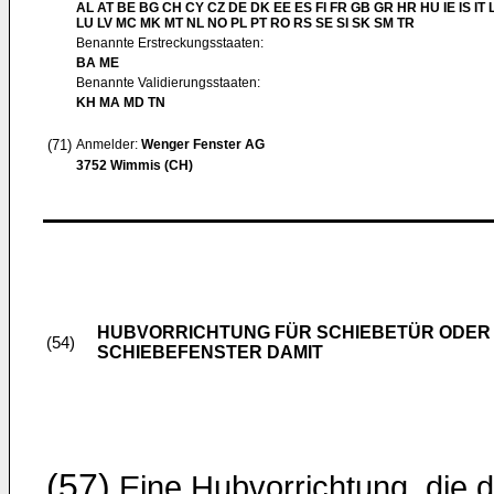
AL AT BE BG CH CY CZ DE DK EE ES FI FR GB GR HR HU IE IS IT L
LU LV MC MK MT NL NO PL PT RO RS SE SI SK SM TR
Benannte Erstreckungsstaaten:
BA ME
Benannte Validierungsstaaten:
KH MA MD TN
(71)
Anmelder:
Wenger Fenster AG
3752 Wimmis (CH)
HUBVORRICHTUNG FÜR SCHIEBETÜR ODER
(54)
SCHIEBEFENSTER DAMIT
(57)
Eine Hubvorrichtung, die 