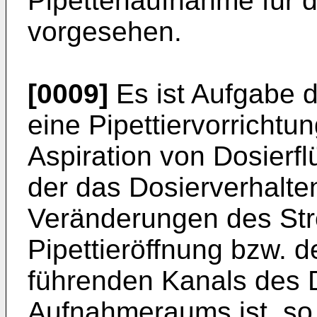
Pipettenaufnahme für d
vorgesehen.
[0009]
Es ist Aufgabe d
eine Pipettiervorrichtu
Aspiration von Dosierfl
der das Dosierverhalte
Veränderungen des Str
Pipettieröffnung bzw. d
führenden Kanals des D
Aufnahmeraums ist, so