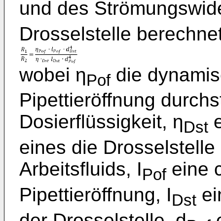
und des Strömungswid
Drosselstelle berechne
wobei η
die dynamisc
Pof
Pipettieröffnung durch
Dosierflüssigkeit, η
e
Dst
eines die Drosselstell
Arbeitsfluids, I
eine c
Pof
Pipettieröffnung, I
ei
Dst
der Drosselstelle, d
e