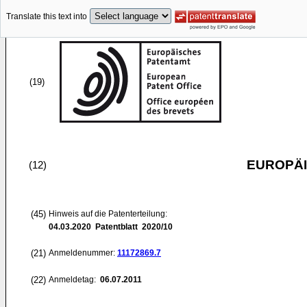
Translate this text into
(19)
EUROPÄI
(12)
(45)
Hinweis auf die Patenterteilung:
04.03.2020
Patentblatt 2020/10
(21)
Anmeldenummer:
11172869.7
(22)
Anmeldetag:
06.07.2011