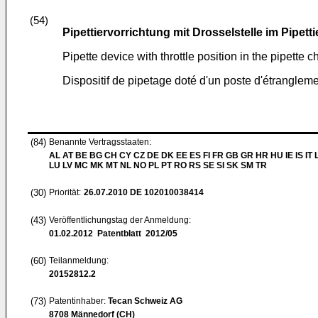
(54)
Pipettiervorrichtung mit Drosselstelle im Pipett
Pipette device with throttle position in the pipette 
Dispositif de pipetage doté d'un poste d'étranglem
(84)
Benannte Vertragsstaaten:
AL AT BE BG CH CY CZ DE DK EE ES FI FR GB GR HR HU IE IS IT L
LU LV MC MK MT NL NO PL PT RO RS SE SI SK SM TR
(30)
Priorität:
26.07.2010
DE 102010038414
(43)
Veröffentlichungstag der Anmeldung:
01.02.2012
Patentblatt 2012/05
(60)
Teilanmeldung:
20152812.2
(73)
Patentinhaber:
Tecan Schweiz AG
8708 Männedorf (CH)