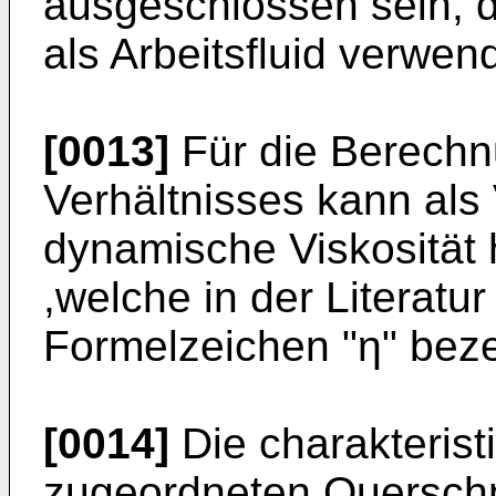
ausgeschlossen sein, d
als Arbeitsfluid verwend
[0013]
Für die Berech
Verhältnisses kann als 
dynamische Viskosität
,welche in der Literatu
Formelzeichen "η" bezei
[0014]
Die charakterist
zugeordneten Querschn