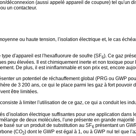
on/déconnexion (aussi appelé appareil de coupure) tel qu'un disj
 ou un contacteur.
yenne ou haute tension, l'isolation électrique et, le cas échéan
 type d'appareil est l'hexafluorure de soufre (SF
). Ce gaz prése
6
ues peu élevées. Il est chimiquement inerte et non toxique pour 
ement. De plus, il est ininflammable et son prix est, encore auj
ésenter un potentiel de réchauffement global (PRG ou GWP pour
ère de 3 200 ans, ce qui le place parmi les gaz à fort pouvoir d'
vent être limitées.
consiste à limiter l'utilisation de ce gaz, ce qui a conduit les in
és d'isolation électrique suffisantes pour une application dans
mélange de deux molécules, l'une présente en grande majorité et
e basé sur un produit de substitution au SF
présentant un GWP 
6
arbone (CO
) dont le GWP est égal à 1, ou à GWP nul tel que l'a
2