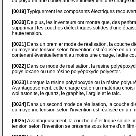
ou polyuréthane contenant éventuellement une charge ou
[0019]
Typiquement les composants électriques recouverts
[0020]
De plus, les inventeurs ont montré que, des perf
supprimant les couches diélectriques solides d'une épais
haute tension.
[0021]
Dans un premier mode de réalisation, la couche dié
ou moyenne tension selon l'invention est réalisée en un
contenant éventuellement au moins une charge, ladite co
[0022]
Dans ce mode de réalisation, la résine polyépoxyd
polysiloxane ou une résine polyépoxyde-polyester.
[0023]
Lorsque la résine polyépoxyde ou la résine polyuré
Avantageusement, cette charge est en un matériau choisi dan
wollastonite, le quartz, le graphite, l'argile et le talc.
[0024]
Dans un second mode de réalisation, la couche diél
ou moyenne tension selon l'invention est réalisée en un 
[0025]
Avantageusement, la couche diélectrique solide pré
tension selon l'invention se présente sous forme d'un film