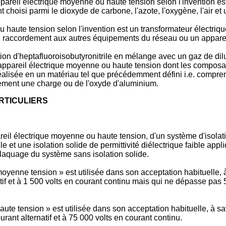
pareil électrique moyenne ou haute tension selon l'invention es
choisi parmi le dioxyde de carbone, l'azote, l'oxygène, l'air et
haute tension selon l'invention est un transformateur électriqu
ent de raccordement aux autres équipements du réseau ou un appar
tion d'heptafluoroisobutyronitrile en mélange avec un gaz de di
n appareil électrique moyenne ou haute tension dont les composa
t réalisée en un matériau tel que précédemment défini i.e. comp
ement une charge ou de l'oxyde d'aluminium.
RTICULIERS
pareil électrique moyenne ou haute tension, d'un système d'isol
 et une isolation solide de permittivité diélectrique faible ap
aquage du système sans isolation solide.
 moyenne tension » est utilisée dans son acceptation habituelle
tif et à 1 500 volts en courant continu mais qui ne dépasse pas 5
haute tension » est utilisée dans son acceptation habituelle, à s
rant alternatif et à 75 000 volts en courant continu.