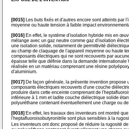
[0015]
Les buts fixés et d'autres encore sont atteints par l'
moyenne ou haute tension à faible impact environnementa
[0016]
En effet, le système d'isolation hybride mis en œuv
mélange avec un gaz neutre comme gaz d'isolation électri
une isolation solide, notamment de permittivité diélectri
au champ de claquage de l'appareil moyenne ou haute tensi
composants électriques qui ne sont recouverts par aucune
épaisse telle que définie dans la demande internationale
réalisée en un matériau comprenant une résine polyépoxy
d'aluminium.
[0017]
De façon générale, la présente invention propose 
composants électriques recouverts d'une couche diélectriqu
produire dans cette enceinte comprenant de l'heptafluorois
inférieure à 1 mm et ladite couche diélectrique solide é
polyuréthane contenant éventuellement une charge ou de 
[0018]
En effet, les travaux des inventeurs ont montré qu
l'heptafluoroisobutyronitrile sont plus sensibles à la ru
Les inventeurs ont donc proposé de réduire la rugosité d