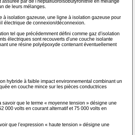
t assurée par de l'heptafluoroisobutyronitrile en mélange
 un de leurs mélanges.
e à isolation gazeuse, une ligne à isolation gazeuse pour
eil électrique de connexion/déconnexion.
lution tel que précédemment défini comme gaz d'isolation
nts électriques sont recouverts d'une couche isolante
renant une résine polyépoxyde contenant éventuellement
ation hybride à faible impact environnemental combinant un
pliquée en couche mince sur les pièces conductrices
, à savoir que le terme « moyenne tension » désigne une
2 000 volts en courant alternatif et 75 000 volts en
avoir que l'expression « haute tension » désigne une