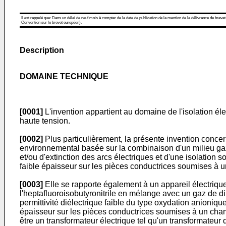
Il est rappelé que: Dans un délai de neuf mois à compter de la date de publication de la mention de la délivrance de brevet
Convention sur le brevet européen).
Description
DOMAINE TECHNIQUE
[0001]
L'invention appartient au domaine de l'isolation él
haute tension.
[0002]
Plus particulièrement, la présente invention concer
environnemental basée sur la combinaison d'un milieu gaz
et/ou d'extinction des arcs électriques et d'une isolatio
faible épaisseur sur les pièces conductrices soumises à 
[0003]
Elle se rapporte également à un appareil électriqu
l'heptafluoroisobutyronitrile en mélange avec un gaz de di
permittivité diélectrique faible du type oxydation anion
épaisseur sur les pièces conductrices soumises à un cha
être un transformateur électrique tel qu'un transformateur 