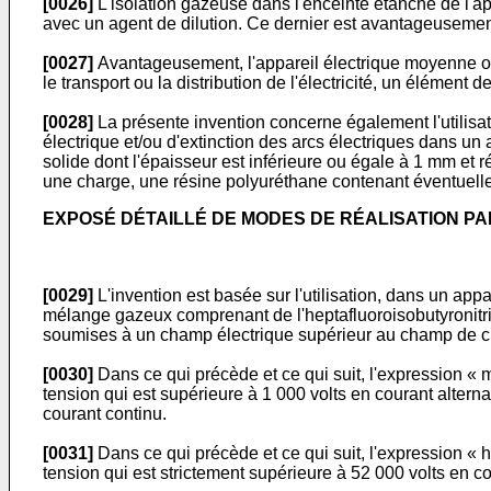
[0026]
L'isolation gazeuse dans l'enceinte étanche de l'ap
avec un agent de dilution. Ce dernier est avantageusement 
[0027]
Avantageusement, l'appareil électrique moyenne ou 
le transport ou la distribution de l'électricité, un élém
[0028]
La présente invention concerne également l'utilisa
électrique et/ou d'extinction des arcs électriques dans u
solide dont l'épaisseur est inférieure ou égale à 1 mm e
une charge, une résine polyuréthane contenant éventuell
EXPOSÉ DÉTAILLÉ DE MODES DE RÉALISATION PA
[0029]
L'invention est basée sur l'utilisation, dans un ap
mélange gazeux comprenant de l'heptafluoroisobutyronitrile
soumises à un champ électrique supérieur au champ de cl
[0030]
Dans ce qui précède et ce qui suit, l'expression «
tension qui est supérieure à 1 000 volts en courant alterna
courant continu.
[0031]
Dans ce qui précède et ce qui suit, l'expression « 
tension qui est strictement supérieure à 52 000 volts en cou