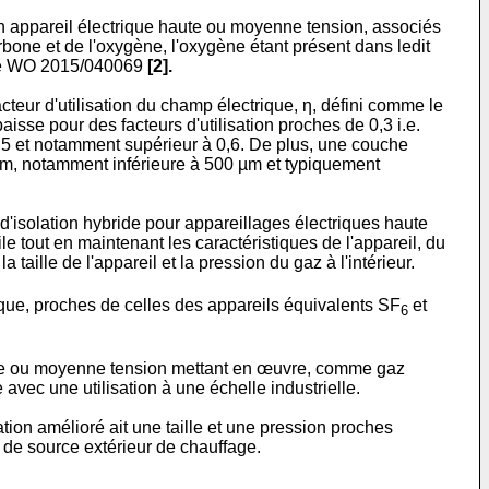
un appareil électrique haute ou moyenne tension, associés
arbone et de l'oxygène, l'oxygène étant présent dans ledit
e
WO 2015/040069
[2].
cteur d'utilisation du champ électrique, η, défini comme le
sse pour des facteurs d'utilisation proches de 0,3 i.e.
à 0,5 et notamment supérieur à 0,6. De plus, une couche
mm, notamment inférieure à 500 µm et typiquement
d'isolation hybride pour appareillages électriques haute
 tout en maintenant les caractéristiques de l'appareil, du
 taille de l'appareil et la pression du gaz à l'intérieur.
rique, proches de celles des appareils équivalents SF
et
6
haute ou moyenne tension mettant en œuvre, comme gaz
 avec une utilisation à une échelle industrielle.
tion amélioré ait une taille et une pression proches
t de source extérieur de chauffage.