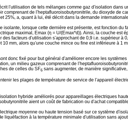
crit l'utilisation de tels mélanges comme gaz d'isolation dans 
voir comprenant de l'heptafluoroisobutyronitrile, du dioxyde de c
t 25%, a, quant à lui, été décrit dans la demande international
solante, lorsque cette dernière est présente, est fonction du fa
trique maximal, Emax (η = U/(Emax*d)). Ainsi, la couche est épai
r des facteurs d'utilisation s'approchant de 0,9 i.e. supérieur 
 10 mm, alors qu'une couche mince ou fine est inférieure à 1 
nt donc fixé pour but général d'améliorer encore les systèmes 
n, un milieu gazeux comprenant de l'heptafluoroisobutyronitrile
oches de celles du SF
sans augmenter, de manière significative, la
6
intenir les plages de température de service de l'appareil élect
d'isolation hybride améliorés pour appareillages électriques 
obutyronitrile aient un coût de fabrication ou d'achat compatible
 électrique moyenne ou haute tension basé sur ce système d'isola
e liquéfaction à la température minimale d'utilisation sans ajou