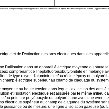
 européen, toute personne peut faire opposition au brevet européen délivré, auprès de l'Office européen des brevets. L'opposition doit êt
ectrique et de l'extinction des arcs électriques dans des appar
ne l'utilisation dans un appareil électrique moyenne ou haute te
eux comprenant de l'heptafluoroisobutyronitrile en mélange ave
n solide de type oxyde d'aluminium et/ou résine époxy ou polyu
un champ électrique supérieur au champ de claquage du système
e moyenne ou haute tension dans lequel l'extinction des arcs é
lution et l'isolation électrique est assurée par le même milieu
ique et/ou peinture polyépoxyde ou polyuréthane avec une évent
mp électrique supérieur au champ de claquage du système sans i
de puissance ou de mesure, une ligne à isolation gazeuse (ou LIG) 