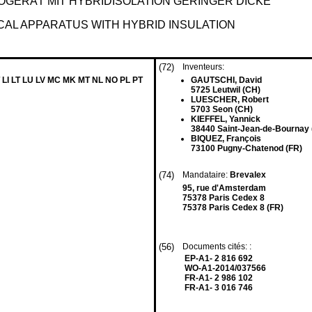
GERÄT MIT HYBRIDISOLATION GERINGER DICKE
CAL APPARATUS WITH HYBRID INSULATION
(72)
Inventeurs:
 LI LT LU LV MC MK MT NL NO PL PT
GAUTSCHI, David
5725 Leutwil (CH)
LUESCHER, Robert
5703 Seon (CH)
KIEFFEL, Yannick
38440 Saint-Jean-de-Bournay 
BIQUEZ, François
73100 Pugny-Chatenod (FR)
(74)
Mandataire:
Brevalex
95, rue d'Amsterdam
75378 Paris Cedex 8
75378 Paris Cedex 8 (FR)
(56)
Documents cités: :
EP-A1- 2 816 692
WO-A1-2014/037566
FR-A1- 2 986 102
FR-A1- 3 016 746