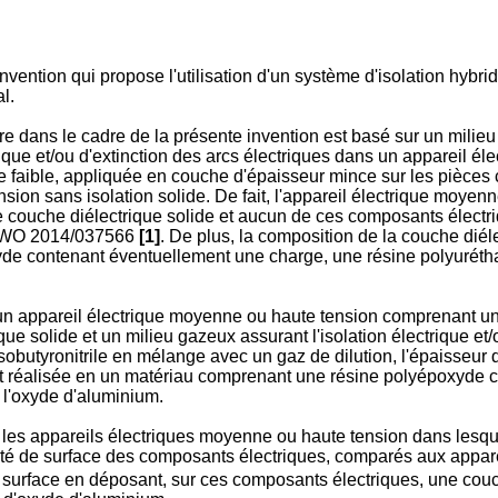
invention qui propose l'utilisation d'un système d'isolation hybri
l.
re dans le cadre de la présente invention est basé sur un milie
que et/ou d'extinction des arcs électriques dans un appareil é
que faible, appliquée en couche d'épaisseur mince sur les pièce
on sans isolation solide. De fait, l'appareil électrique moyenn
 couche diélectrique solide et aucun de ces composants électriq
WO 2014/037566
[1]
. De plus, la composition de la couche diéle
de contenant éventuellement une charge, une résine polyuréth
un appareil électrique moyenne ou haute tension comprenant un
e solide et un milieu gazeux assurant l'isolation électrique et/o
obutyronitrile en mélange avec un gaz de dilution, l'épaisseur d
tant réalisée en un matériau comprenant une résine polyépoxyde
l'oxyde d'aluminium.
e les appareils électriques moyenne ou haute tension dans lesqu
gosité de surface des composants électriques, comparés aux appar
e surface en déposant, sur ces composants électriques, une co