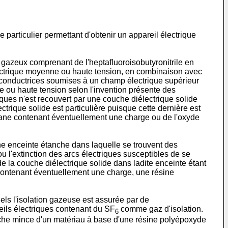
de particulier permettant d'obtenir un appareil électrique
u gazeux comprenant de l'heptafluoroisobutyronitrile en
lectrique moyenne ou haute tension, en combinaison avec
s conductrices soumises à un champ électrique supérieur
e ou haute tension selon l'invention présente des
ues n'est recouvert par une couche diélectrique solide
ctrique solide est particulière puisque cette dernière est
ane contenant éventuellement une charge ou de l'oxyde
e enceinte étanche dans laquelle se trouvent des
u l'extinction des arcs électriques susceptibles de se
e la couche diélectrique solide dans ladite enceinte étant
 contenant éventuellement une charge, une résine
els l'isolation gazeuse est assurée par de
eils électriques contenant du SF
comme gaz d'isolation.
6
uche mince d'un matériau à base d'une résine polyépoxyde