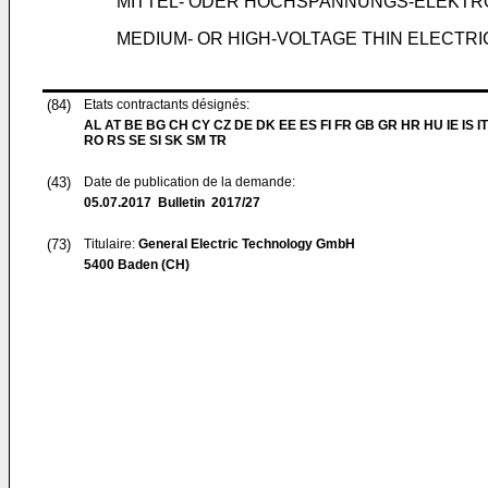
MITTEL- ODER HOCHSPANNUNGS-ELEKTRO
MEDIUM- OR HIGH-VOLTAGE THIN ELECTRI
(84)
Etats contractants désignés:
AL AT BE BG CH CY CZ DE DK EE ES FI FR GB GR HR HU IE IS IT
RO RS SE SI SK SM TR
(43)
Date de publication de la demande:
05.07.2017
Bulletin 2017/27
(73)
Titulaire:
General Electric Technology GmbH
5400 Baden (CH)