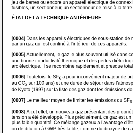
jeu de barres ou encore un appareil électrique de connexi
fusibles, un sectionneur, un sectionneur de mise à la terre
ÉTAT DE LA TECHNIQUE ANTÉRIEURE
[0004]
Dans les appareils électriques de sous-station de mo
par un gaz qui est confiné à l'intérieur de ces appareils.
[0005]
Actuellement, le gaz le plus souvent utilisé dans ce
une bonne conductivité thermique et des pertes diélectriq
arc électrique, il se recombine rapidement et presque total
[0006]
Toutefois, le SF
a pour inconvénient majeur de pr
6
au CO
sur 100 ans) et une durée de séjour dans l'atmosph
2
de Kyoto (1997) sur la liste des gaz dont les émissions doi
[0007]
Le meilleur moyen de limiter les émissions du SF
6
[0008]
A cet effet, un nouveau gaz présentant des propriét
tension a été développé. Plus précisément, ce gaz est un 
plus faible quantité. Ce mélange gazeux a l'avantage d'êtr
ou de dilution à GWP très faible, comme du dioxyde de c