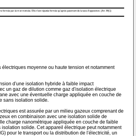
re formée par écrit et motivée. Elle n'est réputée formée qu'après paiement de la taxe d'opposition. (Art. 99(1)
eils électriques moyenne ou haute tension et notamment
nsion d'une isolation hybride à faible impact
c un gaz de dilution comme gaz d'isolation électrique
réthane avec une éventuelle charge appliquée en couche de
 sans isolation solide.
lectriques est assurée par un milieu gazeux comprenant de
 gazeux en combinaison avec une isolation solide de
uelle charge nanométrique appliquée en couche de faible
solation solide. Cet appareil électrique peut notamment
pour le transport ou la distribution de l'électricité, un