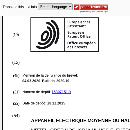
Translate this text into
(19)
(12)
(45)
Mention de la délivrance du brevet:
04.03.2020
Bulletin 2020/10
(21)
Numéro de dépôt:
15307151.9
(22)
Date de dépôt:
28.12.2015
(54)
APPAREIL ÉLECTRIQUE MOYENNE OU HAUT