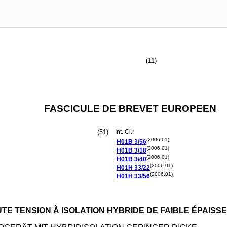
(11)
FASCICULE DE BREVET EUROPEEN
(51)
Int. Cl.:
(2006.01)
H01B
3/56
(2006.01)
H01B
3/18
(2006.01)
H01B
3/40
(2006.01)
H01H
33/22
(2006.01)
H01H
33/56
E TENSION À ISOLATION HYBRIDE DE FAIBLE ÉPAISS