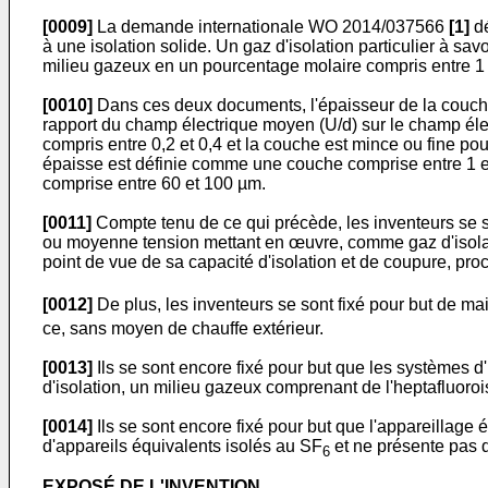
[0009]
La demande internationale
WO 2014/037566
[1]
dé
à une isolation solide. Un gaz d'isolation particulier à sa
milieu gazeux en un pourcentage molaire compris entre 1 e
[0010]
Dans ces deux documents, l'épaisseur de la couche i
rapport du champ électrique moyen (U/d) sur le champ élec
compris entre 0,2 et 0,4 et la couche est mince ou fine pou
épaisse est définie comme une couche comprise entre 1 et
comprise entre 60 et 100 µm.
[0011]
Compte tenu de ce qui précède, les inventeurs se so
ou moyenne tension mettant en œuvre, comme gaz d'isolatio
point de vue de sa capacité d'isolation et de coupure, pr
[0012]
De plus, les inventeurs se sont fixé pour but de ma
ce, sans moyen de chauffe extérieur.
[0013]
Ils se sont encore fixé pour but que les systèmes 
d'isolation, un milieu gazeux comprenant de l'heptafluorois
[0014]
Ils se sont encore fixé pour but que l'appareillage
d'appareils équivalents isolés au SF
et ne présente pas d
6
EXPOSÉ DE L'INVENTION