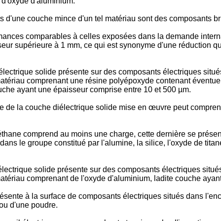
 d'oxyde d'aluminium.
 d'une couche mince d'un tel matériau sont des composants bru
ormances comparables à celles exposées dans la demande inter
seur supérieure à 1 mm, ce qui est synonyme d'une réduction q
lectrique solide présente sur des composants électriques situés
 matériau comprenant une résine polyépoxyde contenant éventu
uche ayant une épaisseur comprise entre 10 et 500 µm.
e de la couche diélectrique solide mise en œuvre peut compren
thane comprend au moins une charge, cette dernière se présent
s le groupe constitué par l'alumine, la silice, l'oxyde de titane
ectrique solide présente sur des composants électriques situés
matériau comprenant de l'oxyde d'aluminium, ladite couche ayan
sente à la surface de composants électriques situés dans l'enc
 ou d'une poudre.