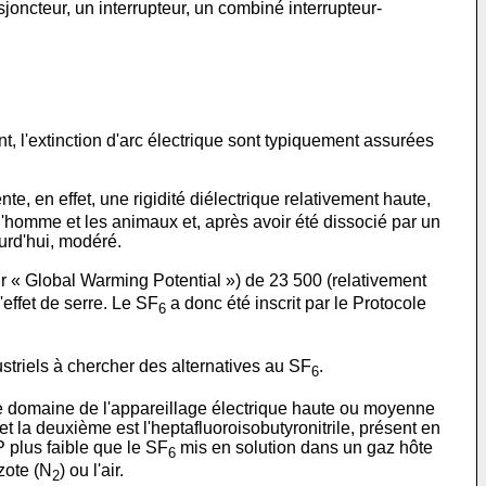
oncteur, un interrupteur, un combiné interrupteur-
t, l'extinction d'arc électrique sont typiquement assurées
nte, en effet, une rigidité diélectrique relativement haute,
l'homme et les animaux et, après avoir été dissocié par un
ourd'hui, modéré.
 « Global Warming Potential ») de 23 500 (relativement
effet de serre. Le SF
a donc été inscrit par le Protocole
6
dustriels à chercher des alternatives au SF
.
6
 le domaine de l'appareillage électrique haute ou moyenne
 la deuxième est l'heptafluoroisobutyronitrile, présent en
plus faible que le SF
mis en solution dans un gaz hôte
6
zote (N
) ou l'air.
2