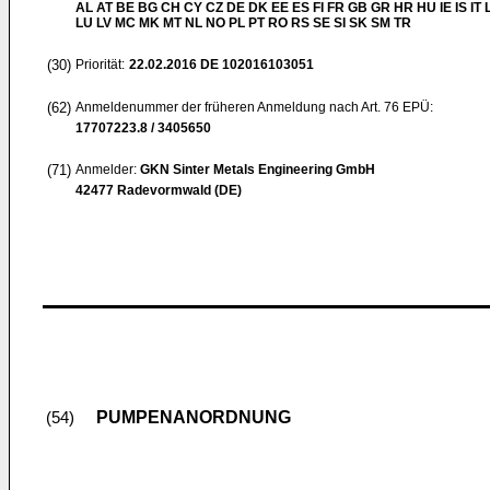
AL AT BE BG CH CY CZ DE DK EE ES FI FR GB GR HR HU IE IS IT L
LU LV MC MK MT NL NO PL PT RO RS SE SI SK SM TR
(30)
Priorität:
22.02.2016
DE 102016103051
(62)
Anmeldenummer der früheren Anmeldung nach Art. 76 EPÜ:
17707223.8 / 3405650
(71)
Anmelder:
GKN Sinter Metals Engineering GmbH
42477 Radevormwald (DE)
PUMPENANORDNUNG
(54)