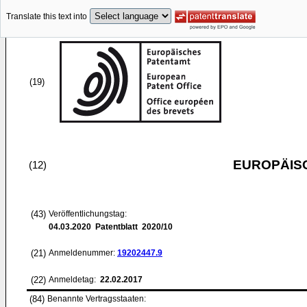
Translate this text into
(19)
EUROPÄIS
(12)
(43)
Veröffentlichungstag:
04.03.2020
Patentblatt 2020/10
(21)
Anmeldenummer:
19202447.9
(22)
Anmeldetag:
22.02.2017
(84)
Benannte Vertragsstaaten: