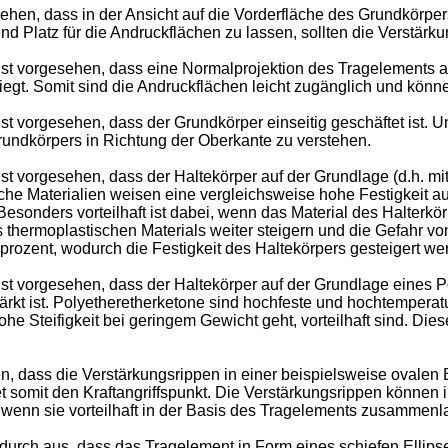
ehen, dass in der Ansicht auf die Vorderfläche des Grundkörper
d Platz für die Andruckflächen zu lassen, sollten die Verstärk
ist vorgesehen, dass eine Normalprojektion des Tragelements 
gt. Somit sind die Andruckflächen leicht zugänglich und könne
t vorgesehen, dass der Grundkörper einseitig geschäftet ist. Un
ndkörpers in Richtung der Oberkante zu verstehen.
ist vorgesehen, dass der Haltekörper auf der Grundlage (d.h. m
ische Materialien weisen eine vergleichsweise hohe Festigkeit 
esonders vorteilhaft ist dabei, wenn das Material des Halterkö
s thermoplastischen Materials weiter steigern und die Gefahr vo
ozent, wodurch die Festigkeit des Haltekörpers gesteigert we
st vorgesehen, dass der Haltekörper auf der Grundlage eines Po
rkt ist. Polyetheretherketone sind hochfeste und hochtemperatu
e Steifigkeit bei geringem Gewicht geht, vorteilhaft sind. Dies
n, dass die Verstärkungsrippen in einer beispielsweise ovale
t somit den Kraftangriffspunkt. Die Verstärkungsrippen können 
 wenn sie vorteilhaft in der Basis des Tragelements zusammenl
adurch aus, dass das Tragelement in Form eines schiefen Ellip