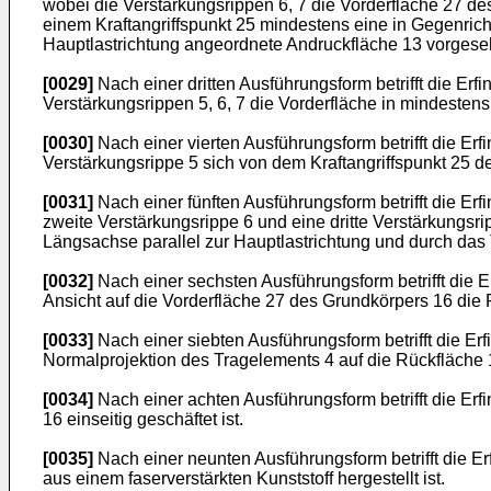
wobei die Verstärkungsrippen 6, 7 die Vorderfläche 27 d
einem Kraftangriffspunkt 25 mindestens eine in Gegenric
Hauptlastrichtung angeordnete Andruckfläche 13 vorgesehe
[0029]
Nach einer dritten Ausführungsform betrifft die Er
Verstärkungsrippen 5, 6, 7 die Vorderfläche in mindestens 
[0030]
Nach einer vierten Ausführungsform betrifft die E
Verstärkungsrippe 5 sich von dem Kraftangriffspunkt 25 d
[0031]
Nach einer fünften Ausführungsform betrifft die E
zweite Verstärkungsrippe 6 und eine dritte Verstärkungs
Längsachse parallel zur Hauptlastrichtung und durch das 
[0032]
Nach einer sechsten Ausführungsform betrifft die
Ansicht auf die Vorderfläche 27 des Grundkörpers 16 die F
[0033]
Nach einer siebten Ausführungsform betrifft die E
Normalprojektion des Tragelements 4 auf die Rückfläche 
[0034]
Nach einer achten Ausführungsform betrifft die Er
16 einseitig geschäftet ist.
[0035]
Nach einer neunten Ausführungsform betrifft die E
aus einem faserverstärkten Kunststoff hergestellt ist.