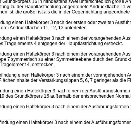
es Grundkörpers 16 in mindestens zwei unterschiedlich große A
htung zu der Hauptlastrichtung angeordnete Andruckfläche 11 vo
n ist, die größer ist als die in der Gegenrichtung angeordnete
findung einen Haltekörper 3 nach der ersten oder zweiten Ausfü
drei Andruckflächen 11, 12, 13 unterteilen.
rfindung einen Haltekörper 3 nach einem der vorangehenden Au
es Tragelements 4 entgegen der Hauptlastrichtung erstreckt.
rfindung einen Haltekörper 3 nach einem der vorangehenden Au
rippe 7 symmetrisch zu einer Symmetrieebene durch den Grundk
Tragelement 4, erstrecken.
 Erfindung einen Haltekörper 3 nach einem der vorangehenden A
lächeninhalte der Verstärkungsrippen 5, 6, 7 geringer als die F
rfindung einen Haltekörper 3 nach einem der Ausführungsformen
19 des Grundkörpers 16 außerhalb der entsprechenden Normalpro
findung einen Haltekörper 3 nach einem der Ausführungsformen 
rfindung einen Haltekörper 3 nach einem der Ausführungsformen