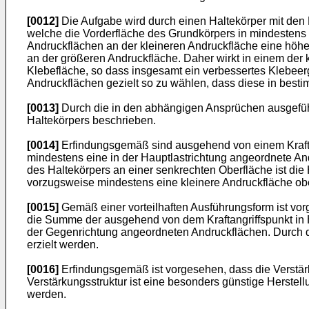
[0012]
Die Aufgabe wird durch einen Haltekörper mit den
welche die Vorderfläche des Grundkörpers in mindestens z
Andruckflächen an der kleineren Andruckfläche eine höhe
an der größeren Andruckfläche. Daher wirkt in einem der
Klebefläche, so dass insgesamt ein verbessertes Klebeer
Andruckflächen gezielt so zu wählen, dass diese in besti
[0013]
Durch die in den abhängigen Ansprüchen ausgefüh
Haltekörpers beschrieben.
[0014]
Erfindungsgemäß sind ausgehend von einem Krafta
mindestens eine in der Hauptlastrichtung angeordnete An
des Haltekörpers an einer senkrechten Oberfläche ist die 
vorzugsweise mindestens eine kleinere Andruckfläche ob
[0015]
Gemäß einer vorteilhaften Ausführungsform ist vorg
die Summe der ausgehend von dem Kraftangriffspunkt in 
der Gegenrichtung angeordneten Andruckflächen. Durch di
erzielt werden.
[0016]
Erfindungsgemäß ist vorgesehen, dass die Verstärk
Verstärkungsstruktur ist eine besonders günstige Herstel
werden.