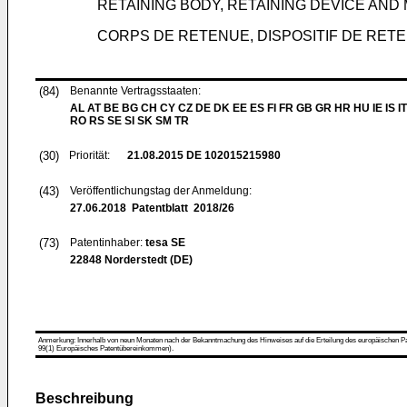
RETAINING BODY, RETAINING DEVICE AND
CORPS DE RETENUE, DISPOSITIF DE RET
(84)
Benannte Vertragsstaaten:
AL AT BE BG CH CY CZ DE DK EE ES FI FR GB GR HR HU IE IS IT
RO RS SE SI SK SM TR
(30)
Priorität:
21.08.2015
DE 102015215980
(43)
Veröffentlichungstag der Anmeldung:
27.06.2018
Patentblatt 2018/26
(73)
Patentinhaber:
tesa SE
22848 Norderstedt (DE)
Anmerkung: Innerhalb von neun Monaten nach der Bekanntmachung des Hinweises auf die Erteilung des europäischen Patent
99(1) Europäisches Patentübereinkommen).
Beschreibung