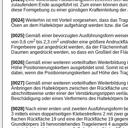
zulaufendem Ende ausgeführt ist. Zum einen können durc
diese Formgebung zu einer günstigen Krafteinleitung der 
[0024]
Weiterhin ist mit Vorteil vorgesehen, dass das Tr
Ösen an dem Haltekörper aufgehängt werden bzw. die Gef
[0025]
Gemäß einer bevorzugten Ausführungsform weisen e
2
2
von 0,6 cm
bis 2,3 cm
und/oder eine größere Andruckflä
Fingerbeere gut angedrückt werden, da der Flächeninhalt
Daumen angedrückt werden, so dass ein Großteil der Fläch
[0026]
Gemäß einer weiteren vorteilhaften Weiterbildung i
Höhe Positionierungskerben ausgebildet sind. Somit ist ei
dabei, wenn die Positionierungskerben auf Höhe des Trag
[0027]
Gemäß einer weiteren vorteilhaften Weiterbildung 
Anbringen des Haltekörpers zwischen der Rückfläche und d
abschnittsweise unter einer der Verstärkungsrippen verlä
Beschädigung oder eines Verformens des Haltekörpers bei
[0028]
Nach einer ersten und zweiten Ausführungsform bet
3 mittels eines doppelseitigen Klebestreifens 2 mit zwei 
flachen Rückfläche 19 und eine der Rückfläche 19 gegenü
Grundkörpers 16 hervorstehendes Tragelement 4 ausgebilde