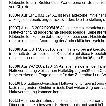
Klebestreifens in Richtung der Wandebene entklebbar ist
von Objekten.
[0006]
Aus
EP 1 831 324 A1
ist ein Haltekörper mit eine
anzeigt, die bereits angedrückt wurden. Die Herstellung d
[0007]
Aus
US 2007/0295436 A1
ist eine Haltevorrichtu
Haltevorrichtung angebrachte selbstklebende Klebestreif
Klebestreifen können dabei zugentklebbar sein. Nachteili
die symmetrische Anordnung der Andruckflächen, welche di
[0008]
Aus
US 4 309 011 A
ist ein Haltekörper mit kreuzf
innerhalb der Umrisse einer Klebefolie auf diese Klebefol
entlastet ist und es somit nicht zu einer gleichmäßigen P
[0009]
Aus
WO 2009/120455 A2
ist eine zweiteilige Hal
Haltevorrichtung weist einen Haltekörper gemäß dem Oberb
hervorstehenden Tragelemente für das Zubehörteil und Ve
[0010]
Bei gattungstypischen Haltevorrichtungen ist eine
lasteintragenden Struktur kritisch. Dort wirken Zugnorm
Haltevorrichtung kommen kann.
[0011]
Aufgabe der Erfindung ist es, einen Haltekörper u
Dimensionen ein besseres Klebeergebnis und somit höhere