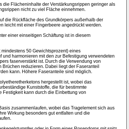
s die Flächeninhalte der Verstärkungsrippen geringer als
ungsrippen nicht zu viel Fläche einnehmen.
auf die Rückfläche des Grundkörpers außerhalb der
n leicht mit einer Fingerbeere angedrückt werden.
ter einer einseitigen Schäftung ist in diesem
it mindestens 50 Gewichtsprozent) eines
auf und harmonieren mit den zur Befestigung verwendeten
rpers faserverstärkt ist. Durch die Verwendung von
n Brüchen reduzieren. Dabei liegt der Faseranteil
rden kann. Höhere Faseranteile sind möglich.
lyetheretherketons hergestellt ist, wobei das
rbeständige Kunststoffe, die für bestimmte
e Festigkeit kann durch die Einbettung von
n Basis zusammenlaufen, wobei das Tragelement sich aus
ihre Wirkung besonders gut entfalten und die
aufen.
senkegelstumpfes oder in Form eines Rosendorns mit spitz