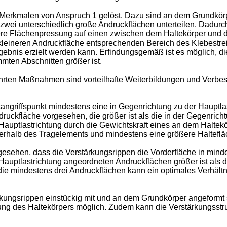
 Merkmalen von Anspruch 1 gelöst. Dazu sind an dem Grundkörp
wei unterschiedlich große Andruckflächen unterteilen. Dadurch 
re Flächenpressung auf einen zwischen dem Haltekörper und der
 kleineren Andruckfläche entsprechenden Bereich des Klebestr
gebnis erzielt werden kann. Erfindungsgemäß ist es möglich, 
mmten Abschnitten größer ist.
rten Maßnahmen sind vorteilhafte Weiterbildungen und Verbe
ngriffspunkt mindestens eine in Gegenrichtung zu der Hauptla
druckfläche vorgesehen, die größer ist als die in der Gegenri
Hauptlastrichtung durch die Gewichtskraft eines an dem Haltekö
erhalb des Tragelements und mindestens eine größere Haltefl
esehen, dass die Verstärkungsrippen die Vorderfläche in mindes
Hauptlastrichtung angeordneten Andruckflächen größer ist als 
e mindestens drei Andruckflächen kann ein optimales Verhältni
ungsrippen einstückig mit und an dem Grundkörper angeformt si
lung des Haltekörpers möglich. Zudem kann die Verstärkungsstruk