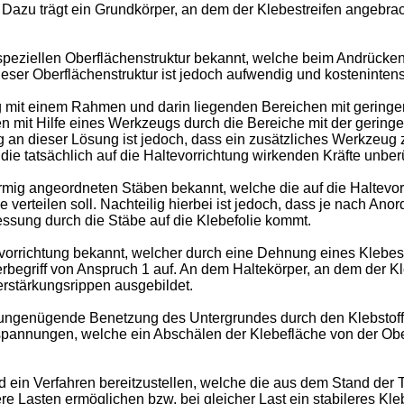
. Dazu trägt ein Grundkörper, an dem der Klebestreifen angebr
r speziellen Oberflächenstruktur bekannt, welche beim Andrücke
ieser Oberflächenstruktur ist jedoch aufwendig und kostenintens
ng mit einem Rahmen und darin liegenden Bereichen mit geringe
en mit Hilfe eines Werkzeugs durch die Bereiche mit der geri
g an dieser Lösung ist jedoch, dass ein zusätzliches Werkzeug 
e tatsächlich auf die Haltevorrichtung wirkenden Kräfte unberüc
örmig angeordneten Stäben bekannt, welche die auf die Haltevor
ie verteilen soll. Nachteilig hierbei ist jedoch, dass je nach 
ressung durch die Stäbe auf die Klebefolie kommt.
tevorrichtung bekannt, welcher durch eine Dehnung eines Klebes
egriff von Anspruch 1 auf. An dem Haltekörper, an dem der Kle
rstärkungsrippen ausgebildet.
 ungenügende Benetzung des Untergrundes durch den Klebstoff d
alspannungen, welche ein Abschälen der Klebefläche von der Ob
nd ein Verfahren bereitzustellen, welche die aus dem Stand der
 Lasten ermöglichen bzw. bei gleicher Last ein stabileres Kleb