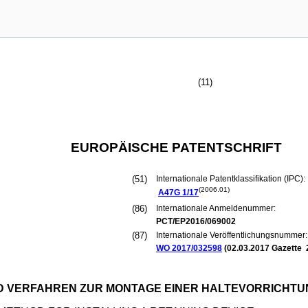
(11)
EUROPÄISCHE PATENTSCHRIFT
(51)
Internationale Patentklassifikation (IPC):
(2006.01)
A47G
1/17
(86)
Internationale Anmeldenummer:
PCT/EP2016/069002
(87)
Internationale Veröffentlichungsnummer:
WO 2017/032598
(
02.03.2017
Gazette 
D VERFAHREN ZUR MONTAGE EINER HALTEVORRICHTU