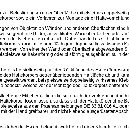
er zur Befestigung an einer Oberfläche mittels eines doppelsei
ekörper sowie ein Verfahren zur Montage einer Haltevorrichtung
ngen von Objekten an Wänden und anderen Oberflächen sind in
sweise gerahmte Bilder, an vertikalen Wandoberflächen oder a
ken oder Klebehaken erhältlich. Dabei handelt es sich üblicher
altekörpers kann mit einem flächigen, doppelseitig wirksamen K
bt werden. Von einer der Wand oder Oberfläche abgewandten Sic
ispielsweise hakenförmig oder pilzförmig ausgebildet ist, in
ereits herstellerseitig auf der Rückfläche des Haltekörpers an
he des Haltekörpers gegenüberliegenden Haftfläche ab und kan
reitgestellt werden, beispielsweise doppelseitig wirksames Kle
e bedeckt, welche vor der Montage des Haltekörpers entfernt 
klebende Mittel erhältlich, die sich nach der Verklebung durc
Haltekörper lösen lassen, so dass sich der Haltekörper ohne
beispielsweise aus den Patentanmeldungen
DE 33 31 016 A1
ode
n mit der Hand greifbarer und nicht klebend ausgerüsteter Absc
lbstklebender Haken bekannt, welcher mit einer Klebefolie komb