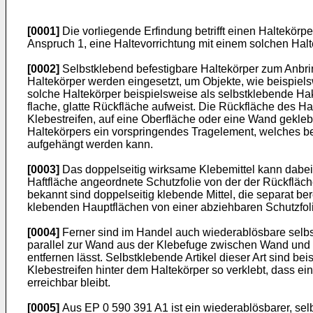
[0001]
Die vorliegende Erfindung betrifft einen Haltekörp
Anspruch 1, eine Haltevorrichtung mit einem solchen Halt
[0002]
Selbstklebend befestigbare Haltekörper zum Anbri
Haltekörper werden eingesetzt, um Objekte, wie beispiel
solche Haltekörper beispielsweise als selbstklebende Ha
flache, glatte Rückfläche aufweist. Die Rückfläche des H
Klebestreifen, auf eine Oberfläche oder eine Wand gekle
Haltekörpers ein vorspringendes Tragelement, welches be
aufgehängt werden kann.
[0003]
Das doppelseitig wirksame Klebemittel kann dabei b
Haftfläche angeordnete Schutzfolie von der der Rückfläc
bekannt sind doppelseitig klebende Mittel, die separat be
klebenden Hauptflächen von einer abziehbaren Schutzfoli
[0004]
Ferner sind im Handel auch wiederablösbare selbst
parallel zur Wand aus der Klebefuge zwischen Wand und 
entfernen lässt. Selbstklebende Artikel dieser Art sind 
Klebestreifen hinter dem Haltekörper so verklebt, dass ei
erreichbar bleibt.
[0005]
Aus
EP 0 590 391 A1
ist ein wiederablösbarer, se