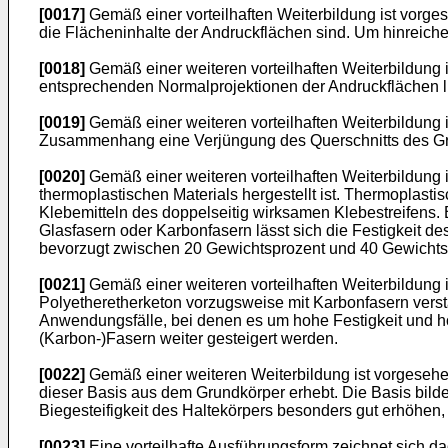
[0017]
Gemäß einer vorteilhaften Weiterbildung ist vorges
die Flächeninhalte der Andruckflächen sind. Um hinreichen
[0018]
Gemäß einer weiteren vorteilhaften Weiterbildung 
entsprechenden Normalprojektionen der Andruckflächen lie
[0019]
Gemäß einer weiteren vorteilhaften Weiterbildung is
Zusammenhang eine Verjüngung des Querschnitts des Gru
[0020]
Gemäß einer weiteren vorteilhaften Weiterbildung 
thermoplastischen Materials hergestellt ist. Thermoplast
Klebemitteln des doppelseitig wirksamen Klebestreifens. B
Glasfasern oder Karbonfasern lässt sich die Festigkeit de
bevorzugt zwischen 20 Gewichtsprozent und 40 Gewichtspr
[0021]
Gemäß einer weiteren vorteilhaften Weiterbildung i
Polyetheretherketon vorzugsweise mit Karbonfasern verstä
Anwendungsfälle, bei denen es um hohe Festigkeit und hoh
(Karbon-)Fasern weiter gesteigert werden.
[0022]
Gemäß einer weiteren Weiterbildung ist vorgesehe
dieser Basis aus dem Grundkörper erhebt. Die Basis bilde
Biegesteifigkeit des Haltekörpers besonders gut erhöhen,
[0023]
Eine vorteilhafte Ausführungsform zeichnet sich d