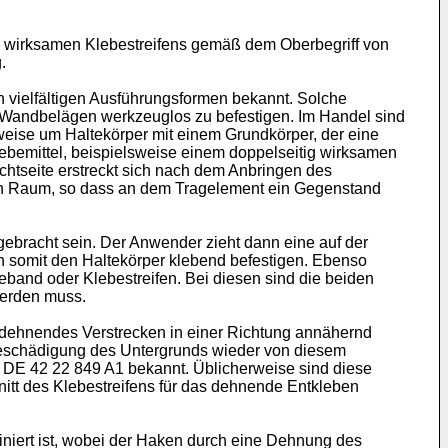
tig wirksamen Klebestreifens gemäß dem Oberbegriff von
.
 vielfältigen Ausführungsformen bekannt. Solche
n Wandbelägen werkzeuglos zu befestigen. Im Handel sind
weise um Haltekörper mit einem Grundkörper, der eine
lebemittel, beispielsweise einem doppelseitig wirksamen
htseite erstreckt sich nach dem Anbringen des
 den Raum, so dass an dem Tragelement ein Gegenstand
gebracht sein. Der Anwender zieht dann eine auf der
n somit den Haltekörper klebend befestigen. Ebenso
beband oder Klebestreifen. Bei diesen sind die beiden
werden muss.
h dehnendes Verstrecken in einer Richtung annähernd
 Beschädigung des Untergrunds wieder von diesem
r
DE 42 22 849 A1
bekannt. Üblicherweise sind diese
hnitt des Klebestreifens für das dehnende Entkleben
iniert ist, wobei der Haken durch eine Dehnung des