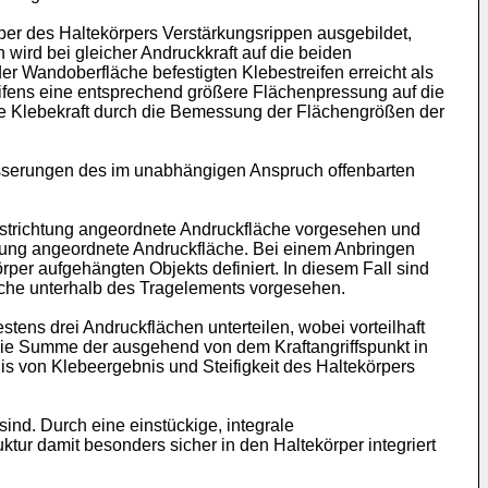
er des Haltekörpers Verstärkungsrippen ausgebildet,
wird bei gleicher Andruckkraft auf die beiden
 Wandoberfläche befestigten Klebestreifen erreicht als
eifens eine entsprechend größere Flächenpressung auf die
die Klebekraft durch die Bemessung der Flächengrößen der
sserungen des im unabhängigen Anspruch offenbarten
strichtung angeordnete Andruckfläche vorgesehen und
chtung angeordnete Andruckfläche. Bei einem Anbringen
rper aufgehängten Objekts definiert. In diesem Fall sind
äche unterhalb des Tragelements vorgesehen.
tens drei Andruckflächen unterteilen, wobei vorteilhaft
die Summe der ausgehend von dem Kraftangriffspunkt in
s von Klebeergebnis und Steifigkeit des Haltekörpers
nd. Durch eine einstückige, integrale
tur damit besonders sicher in den Haltekörper integriert