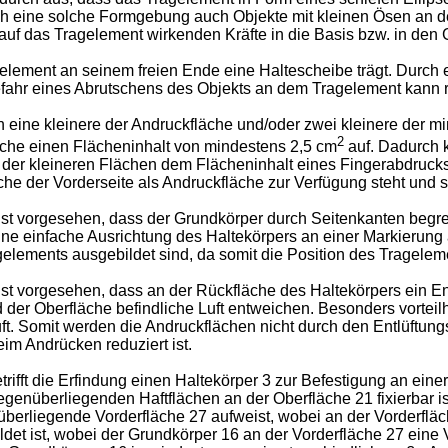
h eine solche Formgebung auch Objekte mit kleinen Ösen an d
auf das Tragelement wirkenden Kräfte in die Basis bzw. in den 
agelement an seinem freien Ende eine Haltescheibe trägt. Durc
ahr eines Abrutschens des Objekts an dem Tragelement kann r
ine kleinere der Andruckfläche und/oder zwei kleinere der min
2
che einen Flächeninhalt von mindestens 2,5 cm
auf. Dadurch k
 der kleineren Flächen dem Flächeninhalt eines Fingerabdrucks
e der Vorderseite als Andruckfläche zur Verfügung steht und so
st vorgesehen, dass der Grundkörper durch Seitenkanten begren
ne einfache Ausrichtung des Haltekörpers an einer Markierung a
elements ausgebildet sind, da somit die Position des Tragelem
ist vorgesehen, dass an der Rückfläche des Haltekörpers ein En
er Oberfläche befindliche Luft entweichen. Besonders vorteilh
uft. Somit werden die Andruckflächen nicht durch den Entlüftun
m Andrücken reduziert ist.
rifft die Erfindung einen Haltekörper 3 zur Befestigung an ein
gegenüberliegenden Haftflächen an der Oberfläche 21 fixierbar i
berliegende Vorderfläche 27 aufweist, wobei an der Vorderflä
t ist, wobei der Grundkörper 16 an der Vorderfläche 27 eine Ve