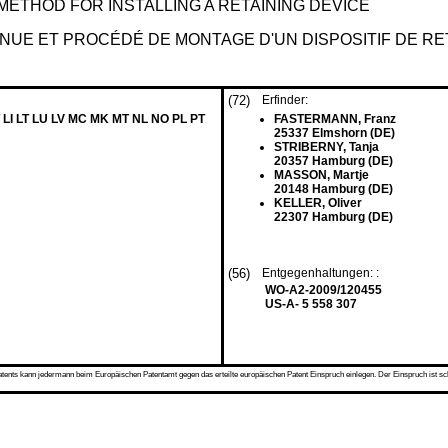
 METHOD FOR INSTALLING A RETAINING DEVICE
ENUE ET PROCÉDÉ DE MONTAGE D'UN DISPOSITIF DE R
(72)
Erfinder:
 LI LT LU LV MC MK MT NL NO PL PT
FASTERMANN, Franz
25337 Elmshorn (DE)
STRIBERNY, Tanja
20357 Hamburg (DE)
MASSON, Martje
20148 Hamburg (DE)
KELLER, Oliver
22307 Hamburg (DE)
(56)
Entgegenhaltungen: :
WO-A2-2009/120455
US-A- 5 558 307
s kann jedermann beim Europäischen Patentamt gegen das erteilte europäischen Patent Einspruch einlegen. Der Einspruch ist schriftli