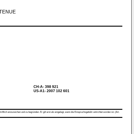
ETENUE
CH-A- 398 921
US-A1- 2007 102 601
ch einzureichen und zu begründen. Er gilt erst als eingelegt, wenn die Einspruchsgebühr entrichtet worden ist. (Art.