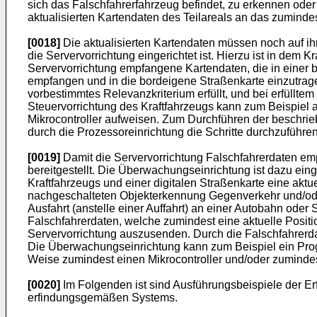
sich das Falschfahrerfahrzeug befindet, zu erkennen oder
aktualisierten Kartendaten des Teilareals an das zumin
[0018]
Die aktualisierten Kartendaten müssen noch auf ihr
die Servervorrichtung eingerichtet ist. Hierzu ist in dem K
Servervorrichtung empfangene Kartendaten, die in einer b
empfangen und in die bordeigene Straßenkarte einzutrag
vorbestimmtes Relevanzkriterium erfüllt, und bei erfül
Steuervorrichtung des Kraftfahrzeugs kann zum Beispiel 
Mikrocontroller aufweisen. Zum Durchführen der beschrie
durch die Prozessoreinrichtung die Schritte durchzuführen
[0019]
Damit die Servervorrichtung Falschfahrerdaten em
bereitgestellt. Die Überwachungseinrichtung ist dazu ein
Kraftfahrzeugs und einer digitalen Straßenkarte eine aktu
nachgeschalteten Objekterkennung Gegenverkehr und/oder
Ausfahrt (anstelle einer Auffahrt) an einer Autobahn oder
Falschfahrerdaten, welche zumindest eine aktuelle Posit
Servervorrichtung auszusenden. Durch die Falschfahrerda
Die Überwachungseinrichtung kann zum Beispiel ein Prog
Weise zumindest einen Mikrocontroller und/oder zuminde
[0020]
Im Folgenden ist sind Ausführungsbeispiele der Erf
erfindungsgemäßen Systems.