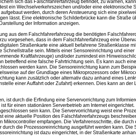
elchem sich das Falschfahrerfahrzeug befindet, zu warnen, kann
dest ein Wechselverkehrszeichen und/oder eine elektronische S
aufgebaut werden, durch deren Ansteuerung sich eine pixelweis
gen lässt. Eine elektronische Schilderbrücke kann die Straße 
Darstellung der Information anzeigen.
ung aus dem Falschfahrerfahrzeug die benötigten Falschfahrerd
erzu vorgesehen, dass in dem Falschfahrerfahrzeug eine Überwa
digitalen Straßenkarte eine aktuell befahrene Straßenklasse mi
 Schnellstraße sein. Mittels einer Sensoreinrichtung und eine
mende Kraftfahrzeuge) und/oder zumindest ein Hinweisschild
hn betreffend eine falsche Fahrtrichtung sein. Es kann auch ei
geschlossen werden kann. Die Sensoreinrichtung kann zum Beis
sweise auf der Grundlage eines Mikroprozessors oder Mikrocon
ichtung kann zusätzlich oder alternativ dazu anhand eines Len
nstelle einer Auffahrt oder Zufahrt) erkennen. Dies kann an der
 ist durch die Erfindung eine Servervorrichtung zum Informie
 ist für einen stationären Serverbetrieb am Internet eingericht
eschlossen sein kann. Die Servervorrichtung weist eine Prozess
t eine aktuelle Position des Falschfahrerfahrzeugs beschreib
Mikrocontroller empfangen. Die Verfahrensschritte, die durch 
 durch die Prozessoreinrichtung ausgeführt werden kann. Die Se
essoreinrichtung ist dazu eingerichtet, in der Straßenkarte anha