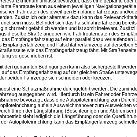
Relevanzkriterium umfasst bevorzugt, dass eine geplante oder
eplante Fahrtroute kann aus einem jeweiligen Navigationsgerät
orischen Fahrdaten des jeweiligen Empfängerfahrzeugs und/oder
erden. Zusätzlich oder alternativ dazu kann das Relevanzkrite
net sein muss. Befindet sich das Falschfahrerfahrzeug bereits
icht mehr gefährlich werden und ist somit irrelevant. Zusätzli
ugs dieselbe Straße angeben wie Fahrtroutendaten des Empfäng
nd das Empfängerfahrzeug auf einer parallel dazu verlaufenden 
 dass Empfängerfahrzeug und Falschfahrerfahrzeug auf derselben
traßenseite wie das Empfängerfahrzeug fährt. Mit Straßenseite 
htung vorgeschrieben ist.
t den genannten Bedingungen kann also sichergestellt werde
en auf das Empfängerfahrzeug auf der gleichen Straße unterweg
 der beiden Fahrzeuge sich schneiden oder kreuzen.
umindest eine Schutzmaßnahme durchgeführt werden. Die zumin
ahrzeug ausgegeben wird. Hierdurch ist ein Fahrer oder Fahrz
aßnahme bevorzugt, dass eine Autopiloteinrichtung zum Durchfü
Autopiloteinrichtung auf ein Ausweichmanöver zum Ausweichen v
das Durchführen der Längsführung (Beschleunigen und Abbremse
Fahrbetrieb sieht lediglich die Längsführung oder die Querführu
en der Autopiloteinrichtung kann das Empfängerfahrzeug schnell