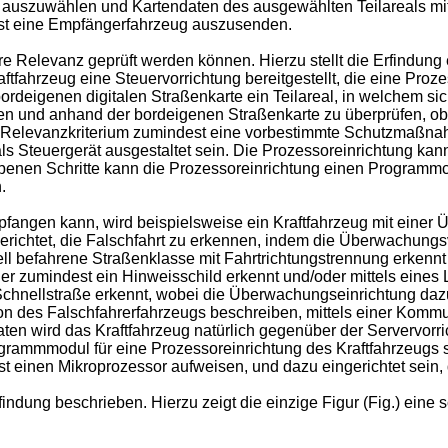
 auszuwählen und Kartendaten des ausgewählten Teilareals mitt
dest eine Empfängerfahrzeug auszusenden.
e Relevanz geprüft werden können. Hierzu stellt die Erfindung 
raftfahrzeug eine Steuervorrichtung bereitgestellt, die eine Proze
ordeigenen digitalen Straßenkarte ein Teilareal, in welchem si
en und anhand der bordeigenen Straßenkarte zu überprüfen, ob
ltem Relevanzkriterium zumindest eine vorbestimmte Schutzmaß
als Steuergerät ausgestaltet sein. Die Prozessoreinrichtung ka
benen Schritte kann die Prozessoreinrichtung einen Programmco
.
pfangen kann, wird beispielsweise ein Kraftfahrzeug mit einer
gerichtet, die Falschfahrt zu erkennen, indem die Überwachungs
ell befahrene Straßenklasse mit Fahrtrichtungstrennung erkennt
 zumindest ein Hinweisschild erkennt und/oder mittels eines 
 Schnellstraße erkennt, wobei die Überwachungseinrichtung dazu 
ion des Falschfahrerfahrzeugs beschreiben, mittels einer Kommu
ten wird das Kraftfahrzeug natürlich gegenüber der Servervorri
rammmodul für eine Prozessoreinrichtung des Kraftfahrzeugs s
st einen Mikroprozessor aufweisen, und dazu eingerichtet sei
indung beschrieben. Hierzu zeigt die einzige Figur (Fig.) eine