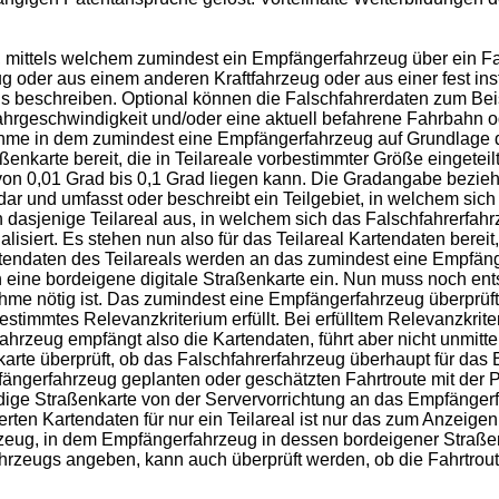
lt, mittels welchem zumindest ein Empfängerfahrzeug über ein Fa
g oder aus einem anderen Kraftfahrzeug oder aus einer fest in
s beschreiben. Optional können die Falschfahrerdaten zum Beis
ahrgeschwindigkeit und/oder eine aktuell befahrene Fahrbahn 
hme in dem zumindest eine Empfängerfahrzeug auf Grundlage de
aßenkarte bereit, die in Teilareale vorbestimmter Größe eingeteil
n 0,01 Grad bis 0,1 Grad liegen kann. Die Gradangabe bezieht
 dar und umfasst oder beschreibt ein Teilgebiet, in welchem sich
n dasjenige Teilareal aus, in welchem sich das Falschfahrerfah
alisiert. Es stehen nun also für das Teilareal Kartendaten bere
artendaten des Teilareals werden an das zumindest eine Empfä
eine bordeigene digitale Straßenkarte ein. Nun muss noch ent
 nötig ist. Das zumindest eine Empfängerfahrzeug überprüft 
estimmtes Relevanzkriterium erfüllt. Bei erfülltem Relevanzk
hrzeug empfängt also die Kartendaten, führt aber nicht unmit
rte überprüft, ob das Falschfahrerfahrzeug überhaupt für das
pfängerfahrzeug geplanten oder geschätzten Fahrtroute mit der 
ndige Straßenkarte von der Servervorrichtung an das Empfänger
erten Kartendaten für nur ein Teilareal ist nur das zum Anzeigen
rzeug, in dem Empfängerfahrzeug in dessen bordeigener Straßenk
ahrzeugs angeben, kann auch überprüft werden, ob die Fahrtro