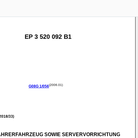
EP 3 520 092 B1
(2006.01)
G08G
1/056
2018/33)
FAHRERFAHRZEUG SOWIE SERVERVORRICHTUNG