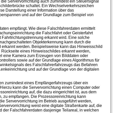
 die Servervorrichtung auch zumindest ein Steuersignal
childerbrücke schaltet. Ein Wechselverkehrszeichen
e Darstellung einer Information über das
überspannen und auf der Grundlage zum Beispiel von
aten empfängt. Wie diese Falschfahrerdaten ermittelt
chungseinrichtung die Falschfahrt oder Geisterfahrt
t Fahrtrichtungstrennung erkannt wird. Eine solche
r nachgeschalteten Objekterkennung kann durch die
 erkannt werden. Beispielsweise kann das Hinweisschild
ne Rückseite eines Hinweisschildes erkannt werden,
piel eine Kamera zum Erzeugen von Bilddaten oder
trollers sowie auf der Grundlage eines Algorithmus für
kwinkelsignals des Falschfahrerfahrzeugs das Befahren
 Lenkeinrichtung und auf der Grundlage von der digitalen
ren zumindest eines Empfängerfahrzeugs über ein
et. Hierzu kann die Servervorrichtung einen Computer oder
oreinrichtung auf, die dazu eingerichtet ist, aus dem
en, zu empfangen. Die Prozessoreinrichtung kann
die Servervorrichtung im Betrieb ausgeführt werden,
rvervorrichtung weist eine digitale Straßenkarte auf, die
nd der Falschfahrerdaten dasjenige Teilareal, in welchen