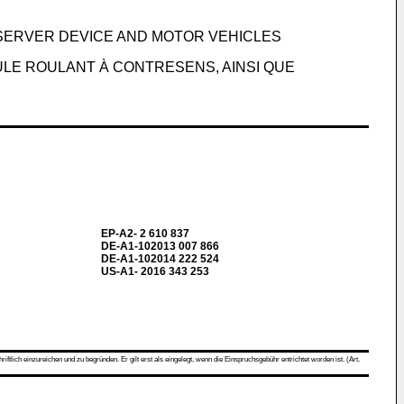
 SERVER DEVICE AND MOTOR VEHICLES
LE ROULANT À CONTRESENS, AINSI QUE
EP-A2- 2 610 837
DE-A1-102013 007 866
DE-A1-102014 222 524
US-A1- 2016 343 253
ch einzureichen und zu begründen. Er gilt erst als eingelegt, wenn die Einspruchsgebühr entrichtet worden ist. (Art.