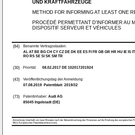
UND KRAFTFAHRZEUGE
METHOD FOR INFORMING AT LEAST ONE R
PROCÉDÉ PERMETTANT D'INFORMER AU MO
DISPOSITIF SERVEUR ET VÉHICULES
(84)
Benannte Vertragsstaaten:
AL AT BE BG CH CY CZ DE DK EE ES FI FR GB GR HR HU IE IS IT
RO RS SE SI SK SM TR
(30)
Priorität:
08.02.2017
DE 102017201924
(43)
Veröffentlichungstag der Anmeldung:
07.08.2019
Patentblatt 2019/32
(73)
Patentinhaber:
Audi AG
85045 Ingolstadt (DE)
Anmerkung: Innerhalb von neun Monaten nach der Bekanntmachung des Hinweises auf die Erteilung des europäischen Patent
99(1) Europäisches Patentübereinkommen).