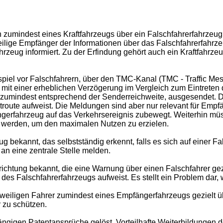
en zumindest eines Kraftfahrzeugs über ein Falschfahrerfahrzeu
eilige Empfänger der Informationen über das Falschfahrerfahrz
hrzeug informiert. Zu der Erfindung gehört auch ein Kraftfahrze
el vor Falschfahrern, über den TMC-Kanal (TMC - Traffic Mes
t mit einer erheblichen Verzögerung im Vergleich zum Eintret
al, zumindest entsprechend der Senderreichweite, ausgesendet.
troute aufweist. Die Meldungen sind aber nur relevant für Em
gerfahrzeug auf das Verkehrsereignis zubewegt. Weiterhin mü
t werden, um den maximalen Nutzen zu erzielen.
eug bekannt, das selbstständig erkennt, falls es sich auf einer Fa
an eine zentrale Stelle melden.
richtung bekannt, die eine Warnung über einen Falschfahrer gez
 des Falschfahrerfahrzeugs aufweist. Es stellt ein Problem dar
weiligen Fahrer zumindest eines Empfängerfahrzeugs gezielt üb
r zu schützen.
ngigen Patentansprüche gelöst. Vorteilhafte Weiterbildungen d