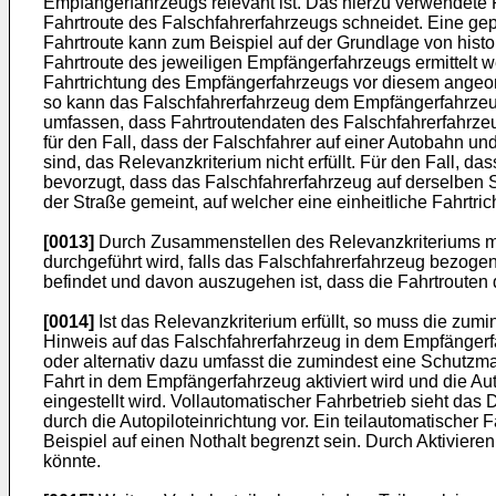
Empfängerfahrzeugs relevant ist. Das hierzu verwendete 
Fahrtroute des Falschfahrerfahrzeugs schneidet. Eine g
Fahrtroute kann zum Beispiel auf der Grundlage von hist
Fahrtroute des jeweiligen Empfängerfahrzeugs ermittelt w
Fahrtrichtung des Empfängerfahrzeugs vor diesem angeord
so kann das Falschfahrerfahrzeug dem Empfängerfahrzeug n
umfassen, dass Fahrtroutendaten des Falschfahrerfahrze
für den Fall, dass der Falschfahrer auf einer Autobahn u
sind, das Relevanzkriterium nicht erfüllt. Für den Fall,
bevorzugt, dass das Falschfahrerfahrzeug auf derselben S
der Straße gemeint, auf welcher eine einheitliche Fahrtric
[0013]
Durch Zusammenstellen des Relevanzkriteriums mi
durchgeführt wird, falls das Falschfahrerfahrzeug bezog
befindet und davon auszugehen ist, dass die Fahrtrouten
[0014]
Ist das Relevanzkriterium erfüllt, so muss die z
Hinweis auf das Falschfahrerfahrzeug in dem Empfängerf
oder alternativ dazu umfasst die zumindest eine Schutzm
Fahrt in dem Empfängerfahrzeug aktiviert wird und die 
eingestellt wird. Vollautomatischer Fahrbetrieb sieht 
durch die Autopiloteinrichtung vor. Ein teilautomatischer 
Beispiel auf einen Nothalt begrenzt sein. Durch Aktivier
könnte.