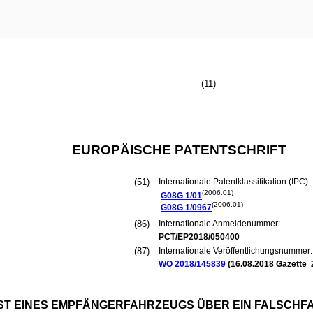
(11)
EUROPÄISCHE PATENTSCHRIFT
(51)
Internationale Patentklassifikation (IPC):
(2006.01)
G08G
1/01
(2006.01)
G08G
1/0967
(86)
Internationale Anmeldenummer:
PCT/EP2018/050400
(87)
Internationale Veröffentlichungsnummer:
WO 2018/145839
(
16.08.2018
Gazette 
EST EINES EMPFÄNGERFAHRZEUGS ÜBER EIN FALSCH