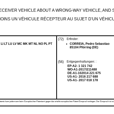
ECEIVER VEHICLE ABOUT A WRONG-WAY VEHICLE, AND
INS UN VÉHICULE RÉCEPTEUR AU SUJET D'UN VÉHICU
(72)
Erfinder:
 LI LT LU LV MC MK MT NL NO PL PT
CORREIA, Pedro Sebastiao
85104 Pförring (DE)
(56)
Entgegenhaltungen: :
EP-A2- 1 321 742
WO-A1-2017/211488
DE-A1-102014 221 675
US-A1- 2016 217 688
US-A1- 2017 018 178
s kann jedermann beim Europäischen Patentamt gegen das erteilte europäischen Patent Einspruch einlegen. Der Einspruch ist schriftli