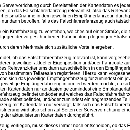
die Servervorrichtung durch Bereitstellen der Kartendaten es je
en, ob das Falschfahrerfahrzeug relevant ist, also das Relevanzk
erheitsmaßnahme in dem jeweiligen Empfängerfahrzeug durchgef
 dann betroffen, falls das Falschfahrerfahrzeug auch tatsächlic
ein Kraftfahrzeug zu verstehen, welches auf einer Straße, die 
ntgegen der vorgeschriebenen Fahrtrichtung derjenigen Straßense
rch deren Merkmale sich zusätzliche Vorteile ergeben.
idet, ob das Falschfahrerfahrzeug relevant ist, kann vorgesehe
ren jeweiliger aktueller Eigenposition und/oder Fahrtroute au
 des Relevanzkriteriums dann ausschließlich in den Empfängerfah
n bestimmten Teilarealen registrieren. Hierzu kann vorgesehe
 sich das jeweilige Empfängerfahrzeug für zumindest ein jeweili
 jeweilige Empfängerfahrzeug informiert werden möchte, da sic
isierten Kartendaten nur an dasjenige zumindest eine Empfänger
erfahrzeug befindet und/oder auf welches das Falschfahrerfahrze
rade selbst befindet, und/oder zumindest ein angrenzendes Teila
eug mit Kartendaten nur versorgt, falls sich das Falschfahrerfa
istrierung wird also schon auf Seiten der Servervorrichtung ei
 der aktualisierten Kartendaten durchgeführt.
eug vorliegen, muss dieses immer noch entscheiden, ob das Fal