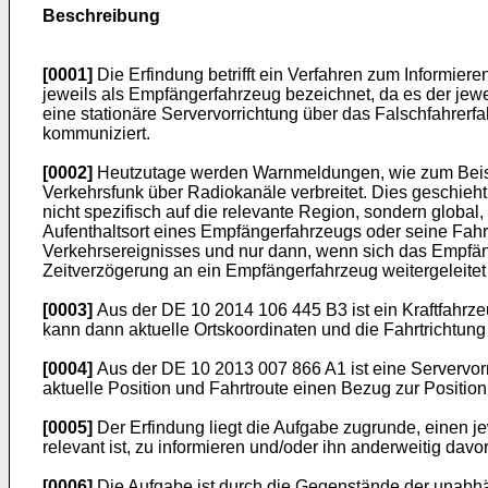
Beschreibung
[0001]
Die Erfindung betrifft ein Verfahren zum Informier
jeweils als Empfängerfahrzeug bezeichnet, da es der jew
eine stationäre Servervorrichtung über das Falschfahrerfa
kommuniziert.
[0002]
Heutzutage werden Warnmeldungen, wie zum Beispi
Verkehrsfunk über Radiokanäle verbreitet. Dies geschieh
nicht spezifisch auf die relevante Region, sondern glob
Aufenthaltsort eines Empfängerfahrzeugs oder seine Fahr
Verkehrsereignisses und nur dann, wenn sich das Empfän
Zeitverzögerung an ein Empfängerfahrzeug weitergeleite
[0003]
Aus der
DE 10 2014 106 445 B3
ist ein Kraftfahrz
kann dann aktuelle Ortskoordinaten und die Fahrtrichtung 
[0004]
Aus der
DE 10 2013 007 866 A1
ist eine Servervor
aktuelle Position und Fahrtroute einen Bezug zur Position
[0005]
Der Erfindung liegt die Aufgabe zugrunde, einen je
relevant ist, zu informieren und/oder ihn anderweitig davo
[0006]
Die Aufgabe ist durch die Gegenstände der unabhä