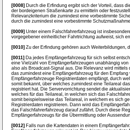
[0008]
Durch die Erfindung ergibt sich der Vorteil, dass 
der bordeigenen Straßenkarte zu ermitteln oder festzustell
Relevanzkriterium die zumindest eine vorbestimmte Sich
durch die zumindest eine vorbestimmte Schutzmaßnahme nur
[0009]
Unter einem Falschfahrerfahrzeug ist insbesondere 
vorgegebener einheitlicher Fahrtrichtung aufweist, sich e
[0010]
Zu der Erfindung gehören auch Weiterbildungen, du
[0011]
Da jedes Empfängerfahrzeug für sich selbst entsche
eine Vielzahl von Empfängerfahrzeugen unabhängig von de
also als Broadcast-Signal aus. Die Relevanz wird mittels
das zumindest eine Empfängerfahrzeug für den Empfang vo
Empfängerfahrzeuge Registrierdaten empfängt, durch welche
somit bekannt, über welches zumindest eine Teilareal das
registriert hat. Die Servervorrichtung sendet die aktual
welches für das Teilareal, in welchen sich das Falschfahr
somit beispielsweise das Teilareal, in welchem es sich ge
Registrierdaten registrieren. Dann wird das Empfängerfahrz
das Falschfahrerfahrzeug darauf zufährt. Durch diese Reg
Empfängerfahrzeugs für die Übermittlung oder Aussendung
[0012]
Falls nun die Kartendaten in einem Empfängerfahrz