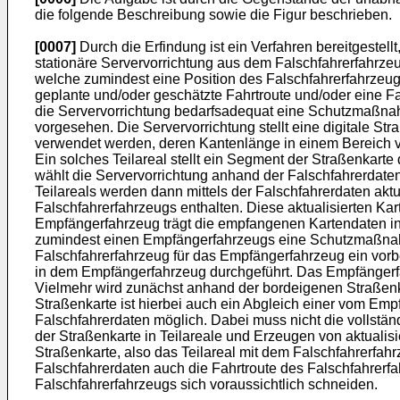
die folgende Beschreibung sowie die Figur beschrieben.
[0007]
Durch die Erfindung ist ein Verfahren bereitgestel
stationäre Servervorrichtung aus dem Falschfahrerfahrzeu
welche zumindest eine Position des Falschfahrerfahrzeug
geplante und/oder geschätzte Fahrtroute und/oder eine F
die Servervorrichtung bedarfsadequat eine Schutzmaßna
vorgesehen. Die Servervorrichtung stellt eine digitale Str
verwendet werden, deren Kantenlänge in einem Bereich vo
Ein solches Teilareal stellt ein Segment der Straßenkarte
wählt die Servervorrichtung anhand der Falschfahrerdate
Teilareals werden dann mittels der Falschfahrerdaten aktu
Falschfahrerfahrzeugs enthalten. Diese aktualisierten K
Empfängerfahrzeug trägt die empfangenen Kartendaten in 
zumindest einen Empfängerfahrzeugs eine Schutzmaßnahme
Falschfahrerfahrzeug für das Empfängerfahrzeug ein vorb
in dem Empfängerfahrzeug durchgeführt. Das Empfängerfa
Vielmehr wird zunächst anhand der bordeigenen Straßenka
Straßenkarte ist hierbei auch ein Abgleich einer vom Em
Falschfahrerdaten möglich. Dabei muss nicht die vollstä
der Straßenkarte in Teilareale und Erzeugen von aktualisi
Straßenkarte, also das Teilareal mit dem Falschfahrerfah
Falschfahrerdaten auch die Fahrtroute des Falschfahrerf
Falschfahrerfahrzeugs sich voraussichtlich schneiden.