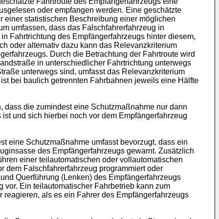
 geschätzte Fahrtroute des Empfängerfahrzeugs eine
 ausgelesen oder empfangen werden. Eine geschätzte
 einer statistischen Beschreibung einer möglichen
rium umfassen, dass das Falschfahrerfahrzeug in
 in Fahrtrichtung des Empfängerfahrzeugs hinter diesem,
ch oder alternativ dazu kann das Relevanzkriterium
erfahrzeugs. Durch die Betrachtung der Fahrtroute wird
Landstraße in unterschiedlicher Fahrtrichtung unterwegs
 Straße unterwegs sind, umfasst das Relevanzkriterium
ist bei baulich getrennten Fahrbahnen jeweils eine Hälfte
n, dass die zumindest eine Schutzmaßnahme nur dann
s ist und sich hierbei noch vor dem Empfängerfahrzeug
dest eine Schutzmaßnahme umfasst bevorzugt, dass ein
euginsasse des Empfängerfahrzeugs gewarnt. Zusätzlich
hren einer teilautomatischen oder vollautomatischen
or dem Falschfahrerfahrzeug programmiert oder
n) und Querführung (Lenken) des Empfängerfahrzeugs
ng vor. Ein teilautomatischer Fahrbetrieb kann zum
er reagieren, als es ein Fahrer des Empfängerfahrzeugs