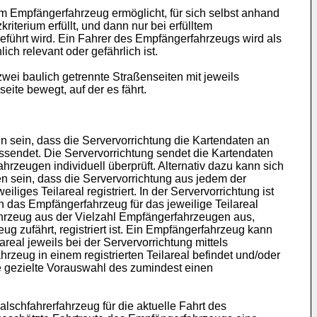
dem Empfängerfahrzeug ermöglicht, für sich selbst anhand
riterium erfüllt, und dann nur bei erfülltem
ührt wird. Ein Fahrer des Empfängerfahrzeugs wird als
h relevant oder gefährlich ist.
zwei baulich getrennte Straßenseiten mit jeweils
ite bewegt, auf der es fährt.
n sein, dass die Servervorrichtung die Kartendaten an
ssendet. Die Servervorrichtung sendet die Kartendaten
rzeugen individuell überprüft. Alternativ dazu kann sich
n sein, dass die Servervorrichtung aus jedem der
ges Teilareal registriert. In der Servervorrichtung ist
h das Empfängerfahrzeug für das jeweilige Teilareal
fahrzeug aus der Vielzahl Empfängerfahrzeugen aus,
ug zufährt, registriert ist. Ein Empfängerfahrzeug kann
real jeweils bei der Servervorrichtung mittels
hrzeug in einem registrierten Teilareal befindet und/oder
ne gezielte Vorauswahl des zumindest einen
schfahrerfahrzeug für die aktuelle Fahrt des