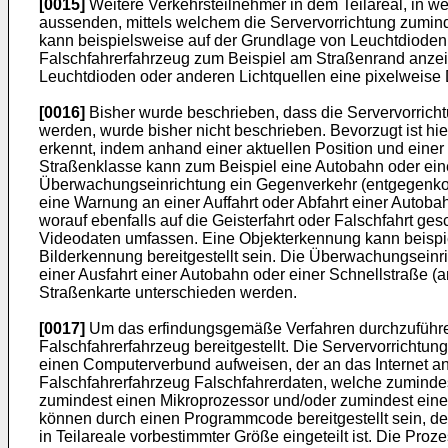
[0015]
Weitere Verkehrsteilnehmer in dem Teilareal, in w
aussenden, mittels welchem die Servervorrichtung zumin
kann beispielsweise auf der Grundlage von Leuchtdioden 
Falschfahrerfahrzeug zum Beispiel am Straßenrand anzei
Leuchtdioden oder anderen Lichtquellen eine pixelweise 
[0016]
Bisher wurde beschrieben, dass die Servervorricht
werden, wurde bisher nicht beschrieben. Bevorzugt ist hi
erkennt, indem anhand einer aktuellen Position und einer 
Straßenklasse kann zum Beispiel eine Autobahn oder eine
Überwachungseinrichtung ein Gegenverkehr (entgegenkom
eine Warnung an einer Auffahrt oder Abfahrt einer Autoba
worauf ebenfalls auf die Geisterfahrt oder Falschfahrt 
Videodaten umfassen. Eine Objekterkennung kann beispiel
Bilderkennung bereitgestellt sein. Die Überwachungseinr
einer Ausfahrt einer Autobahn oder einer Schnellstraße (a
Straßenkarte unterschieden werden.
[0017]
Um das erfindungsgemäße Verfahren durchzuführen,
Falschfahrerfahrzeug bereitgestellt. Die Servervorrichtung
einen Computerverbund aufweisen, der an das Internet ang
Falschfahrerfahrzeug Falschfahrerdaten, welche zumindes
zumindest einen Mikroprozessor und/oder zumindest einen 
können durch einen Programmcode bereitgestellt sein, der
in Teilareale vorbestimmter Größe eingeteilt ist. Die Proz