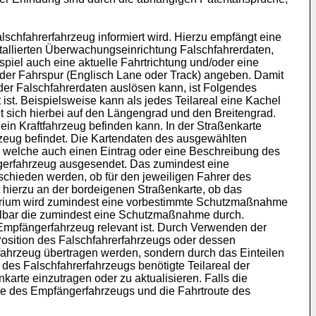
lschfahrerfahrzeug informiert wird. Hierzu empfängt eine
stallierten Überwachungseinrichtung Falschfahrerdaten,
piel auch eine aktuelle Fahrtrichtung und/oder eine
oder Fahrspur (Englisch Lane oder Track) angeben. Damit
r Falschfahrerdaten auslösen kann, ist Folgendes
t ist. Beispielsweise kann als jedes Teilareal eine Kachel
 sich hierbei auf den Längengrad und den Breitengrad.
 ein Kraftfahrzeug befinden kann. In der Straßenkarte
rzeug befindet. Die Kartendaten des ausgewählten
it, welche auch einen Eintrag oder eine Beschreibung des
ngerfahrzeug ausgesendet. Das zumindest eine
schieden werden, ob für den jeweiligen Fahrer des
hierzu an der bordeigenen Straßenkarte, ob das
riterium wird zumindest eine vorbestimmte Schutzmaßnahme
telbar die zumindest eine Schutzmaßnahme durch.
 Empfängerfahrzeug relevant ist. Durch Verwenden der
Position des Falschfahrerfahrzeugs oder dessen
fahrzeug übertragen werden, sondern durch das Einteilen
 des Falschfahrerfahrzeugs benötigte Teilareal der
arte einzutragen oder zu aktualisieren. Falls die
ute des Empfängerfahrzeugs und die Fahrtroute des