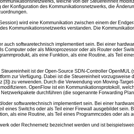
ommunikationsnetzwerks, welche von der Steuereinheit modifizi
 der Konfiguration des Kommunikationsnetzwerks, die Änderu
tzuordnungen.
(Session) wird eine Kommunikation zwischen einem der Endger
des Kommunikationsnetzwerks verstanden. Die Kommunikationss
 auch softwaretechnisch implementiert sein. Bei einer hardwa
 als Computer oder als Mikroprozessor oder als Router oder Swit
rammprodukt, als eine Funktion, als eine Routine, als Teil ei
teuereinheit ist der Open-Source SDN-Controller OpenMUL (sie
form zur Verfügung. Dabei ist die Steuereinheit vorzugsweise 
z [3]) zu verwenden. Durch die Verwendung von Moving-Target-
modifizieren. OpenFlow ist ein Kommunikationsprotokoll, welc
der Netzwerkpakete durchführen (die sogenannte Forwarding Plan
/oder softwaretechnisch implementiert sein. Bei einer hardwa
eil eines Switchs oder als Teil einer Firewall ausgebildet sein
on, als eine Routine, als Teil eines Programmcodes oder als a
rk oder Rechnernetz bezeichnet werden und ist beispielswei