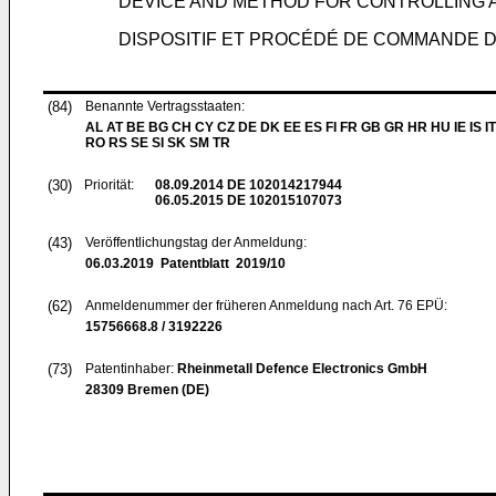
DEVICE AND METHOD FOR CONTROLLING
DISPOSITIF ET PROCÉDÉ DE COMMANDE 
(84)
Benannte Vertragsstaaten:
AL AT BE BG CH CY CZ DE DK EE ES FI FR GB GR HR HU IE IS IT
RO RS SE SI SK SM TR
(30)
Priorität:
08.09.2014
DE 102014217944
06.05.2015
DE 102015107073
(43)
Veröffentlichungstag der Anmeldung:
06.03.2019
Patentblatt 2019/10
(62)
Anmeldenummer der früheren Anmeldung nach Art. 76 EPÜ:
15756668.8 / 3192226
(73)
Patentinhaber:
Rheinmetall Defence Electronics GmbH
28309 Bremen (DE)