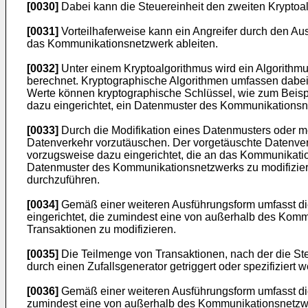
[0030]
Dabei kann die Steuereinheit den zweiten Kryptoa
[0031]
Vorteilhaferweise kann ein Angreifer durch den Aus
das Kommunikationsnetzwerk ableiten.
[0032]
Unter einem Kryptoalgorithmus wird ein Algorithmu
berechnet. Kryptographische Algorithmen umfassen dabei 
Werte können kryptographische Schlüssel, wie zum Beisp
dazu eingerichtet, ein Datenmuster des Kommunikationsne
[0033]
Durch die Modifikation eines Datenmusters oder m
Datenverkehr vorzutäuschen. Der vorgetäuschte Datenver
vorzugsweise dazu eingerichtet, die an das Kommunikati
Datenmuster des Kommunikationsnetzwerks zu modifizieren.
durchzuführen.
[0034]
Gemäß einer weiteren Ausführungsform umfasst die
eingerichtet, die zumindest eine von außerhalb des Kom
Transaktionen zu modifizieren.
[0035]
Die Teilmenge von Transaktionen, nach der die Ste
durch einen Zufallsgenerator getriggert oder spezifiziert 
[0036]
Gemäß einer weiteren Ausführungsform umfasst die 
zumindest eine von außerhalb des Kommunikationsnetzwe