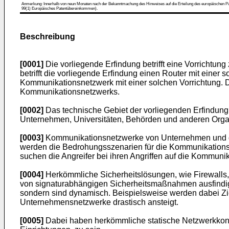
Anmerkung: Innerhalb von neun Monaten nach der Bekanntmachung des Hinweises auf die Erteilung des europäischen Patent
99(1) Europäisches Patentübereinkommen).
Beschreibung
[0001]
Die vorliegende Erfindung betrifft eine Vorricht
betrifft die vorliegende Erfindung einen Router mit einer 
Kommunikationsnetzwerk mit einer solchen Vorrichtung. D
Kommunikationsnetzwerks.
[0002]
Das technische Gebiet der vorliegenden Erfindung 
Unternehmen, Universitäten, Behörden und anderen Orga
[0003]
Kommunikationsnetzwerke von Unternehmen und der
werden die Bedrohungsszenarien für die Kommunikationsne
suchen die Angreifer bei ihren Angriffen auf die Kommuni
[0004]
Herkömmliche Sicherheitslösungen, wie Firewalls,
von signaturabhängigen Sicherheitsmaßnahmen ausfindig z
sondern sind dynamisch. Beispielsweise werden dabei Zie
Unternehmensnetzwerke drastisch ansteigt.
[0005]
Dabei haben herkömmliche statische Netzwerkkonfig