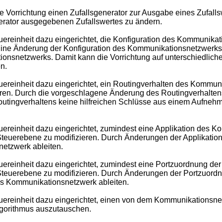
orrichtung einen Zufallsgenerator zur Ausgabe eines Zufallswer
nerator ausgegebenen Zufallswertes zu ändern.
uereinheit dazu eingerichtet, die Konfiguration des Kommunik
Eine Änderung der Konfiguration des Kommunikationsnetzwerks
onsnetzwerks. Damit kann die Vorrichtung auf unterschiedliche
n.
uereinheit dazu eingerichtet, ein Routingverhalten des Komm
eren. Durch die vorgeschlagene Änderung des Routingverhalte
Routingverhaltens keine hilfreichen Schlüsse aus einem Aufne
uereinheit dazu eingerichtet, zumindest eine Applikation des
teuerebene zu modifizieren. Durch Änderungen der Applikatio
netzwerk ableiten.
ereinheit dazu eingerichtet, zumindest eine Portzuordnung de
Steuerebene zu modifizieren. Durch Änderungen der Portzuord
das Kommunikationsnetzwerk ableiten.
uereinheit dazu eingerichtet, einen von dem Kommunikationsne
lgorithmus auszutauschen.