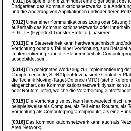
[0011]
Beispiele für die zumindest eine Eigenschaft des K
Endgeräten des Kommunikationsnetzwerks, die Änderung
und die Änderung von Applikationen und/oder deren Por
[0012]
Unter einer Kommunikationssitzung oder Sitzung 
außerhalb des Kommunikationsnetzwerks oder innerhalb 
B. HTTP (Hypertext Transfer Protocol), basieren.
[0013]
Die Steuereinheit kann hardwaretechnisch und/oder
Vorrichtung oder als Teil einer Vorrichtung, zum Beispiel
Implementierung kann die Steuereinheit als Computerprog
ausgebildet sein.
[0014]
Ein geeignetes Werkzeug zur Implementierung der S
C implementierte, SDN/OpenFlow basierte Controller Platt
die Technik Moving-Target-Defence (MTD) (siehe Referen
eingerichtet, das Kommunikationsnetzwerk dynamisch zu 
oder Routers liefert, welche die Verarbeitung eintreffen
[0015]
Die Vorrichtung selbst kann hardwaretechnisch und
beispielsweise als Computer, als Teil eines Routers, als T
Vorrichtung als Computerprogrammprodukt, als eine Funkti
[0016]
Das Kommunikationsnetzwerk kann auch als Netzwe
Area Network).