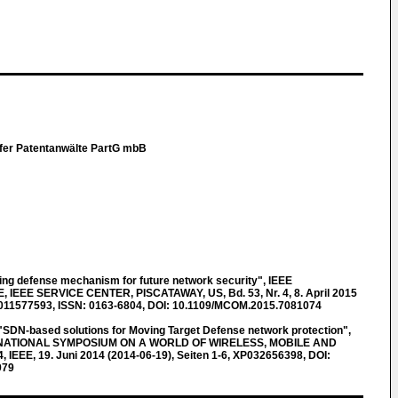
fer Patentanwälte PartG mbB
g defense mechanism for future network security", IEEE
EE SERVICE CENTER, PISCATAWAY, US, Bd. 53, Nr. 4, 8. April 2015
XP011577593, ISSN: 0163-6804, DOI: 10.1109/MCOM.2015.7081074
N-based solutions for Moving Target Defense network protection",
NATIONAL SYMPOSIUM ON A WORLD OF WIRELESS, MOBILE AND
EE, 19. Juni 2014 (2014-06-19), Seiten 1-6, XP032656398, DOI:
979