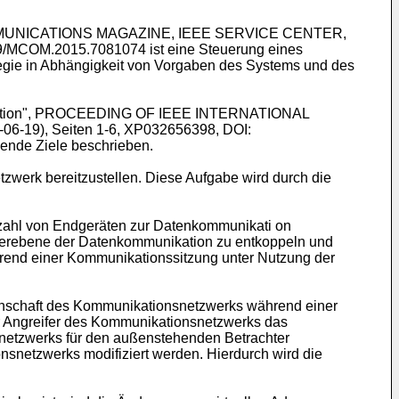
E COMMUNICATIONS MAGAZINE, IEEE SERVICE CENTER,
1109/MCOM.2015.7081074
ist eine Steuerung eines
egie in Abhängigkeit von Vorgaben des Systems und des
tection", PROCEEDING OF IEEE INTERNATIONAL
19), Seiten 1-6, XP032656398, DOI:
ende Ziele beschrieben.
zwerk bereitzustellen. Diese Aufgabe wird durch die
zahl von Endgeräten zur Datenkommunikati on
teuerebene der Datenkommunikation zu entkoppeln und
end einer Kommunikationssitzung unter Nutzung der
enschaft des Kommunikationsnetzwerks während einer
er Angreifer des Kommunikationsnetzwerks das
netzwerks für den außenstehenden Betrachter
nsnetzwerks modifiziert werden. Hierdurch wird die