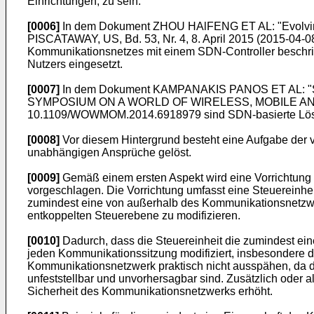
Einrichtungen, zu sein.
[0006]
In dem Dokument
ZHOU HAlFENG ET AL: "Evolvi
PISCATAWAY, US, Bd. 53, Nr. 4, 8. April 2015 (2015-04
Kommunikationsnetzes mit einem SDN-Controller beschrie
Nutzers eingesetzt.
[0007]
In dem Dokument
KAMPANAKIS PANOS ET AL: "SD
SYMPOSIUM ON A WORLD OF WIRELESS, MOBILE AND MUL
10.1109/WOWMOM.2014.6918979
sind SDN-basierte Lös
[0008]
Vor diesem Hintergrund besteht eine Aufgabe der v
unabhängigen Ansprüche gelöst.
[0009]
Gemäß einem ersten Aspekt wird eine Vorrichtung
vorgeschlagen. Die Vorrichtung umfasst eine Steuereinhe
zumindest eine von außerhalb des Kommunikationsnetzwe
entkoppelten Steuerebene zu modifizieren.
[0010]
Dadurch, dass die Steuereinheit die zumindest e
jeden Kommunikationssitzung modifiziert, insbesondere 
Kommunikationsnetzwerk praktisch nicht ausspähen, da 
unfeststellbar und unvorhersagbar sind. Zusätzlich oder 
Sicherheit des Kommunikationsnetzwerks erhöht.