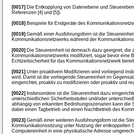
[0017]
Die Entkopplung von Datenebene und Steuerebene 
Referenzen [4] und [5]).
[0018]
Beispiele für Endgeräte des Kommunikationsnetzwe
[0019]
Gemäß einer Ausführungsform ist die Steuereinhei
Kommunikationsnetzwerks während der Kommunikationssit
[0020]
Die Steuereinheit ist demnach dazu geeignet, die z
Kommunikationsnetzwerks modifiziert, sogar bevor eine 
Echtzeitsicherheit für das Kommunikationsnetzwerk bereit
[0021]
Unter proaktivem Modifizieren wird vorliegend ins
wird. Damit ist die vorliegende Steuereinheit im Gegens
eingerichtet, proaktiv zu modifizieren oder proaktiv und re
[0022]
Insbesondere ist die Steuereinheit dazu eingericht
unterschiedlichen Sicherheitsstufen und/oder unterschi
abhängig von erkannten Bedrohungsszenarien kann die Ste
dabei einen Tagbetrieb und einen Nachtbetrieb des Kommu
[0023]
Gemäß einer weiteren Ausführungsform ist die Steu
Kommunikationssitzung unter Nutzung der entkoppelten Ste
Computereinheit in eine physikalische Adresse umgerech