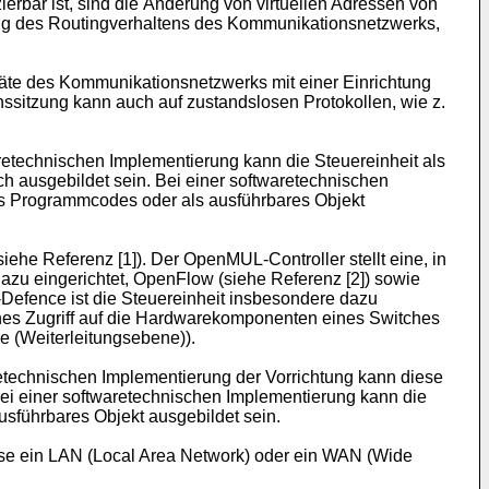
erbar ist, sind die Änderung von virtuellen Adressen von
ng des Routingverhaltens des Kommunikationsnetzwerks,
äte des Kommunikationsnetzwerks mit einer Einrichtung
itzung kann auch auf zustandslosen Protokollen, wie z.
retechnischen Implementierung kann die Steuereinheit als
ch ausgebildet sein. Bei einer softwaretechnischen
nes Programmcodes oder als ausführbares Objekt
he Referenz [1]). Der OpenMUL-Controller stellt eine, in
dazu eingerichtet, OpenFlow (siehe Referenz [2]) sowie
Defence ist die Steuereinheit insbesondere dazu
hes Zugriff auf die Hardwarekomponenten eines Switches
e (Weiterleitungsebene)).
retechnischen Implementierung der Vorrichtung kann diese
. Bei einer softwaretechnischen Implementierung kann die
usführbares Objekt ausgebildet sein.
se ein LAN (Local Area Network) oder ein WAN (Wide