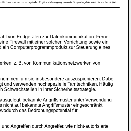
ch einzureichen und zu begründen. Er gilt erst als eingelegt, wenn die Einspruchsgebühr entrichtet worden ist. (Art.
rzahl von Endgeräten zur Datenkommunikation. Ferner
 eine Firewall mit einer solchen Vorrichtung sowie ein
 und ein Computerprogrammprodukt zur Steuerung eines
zwerken, z. B. von Kommunikationsnetzwerken von
enommen, um sie insbesondere auszuspionieren. Dabei
egt und verwenden hochspezielle Tarntechniken. Häufig
 Schwachstellen in ihrer Sicherheitsstrategie.
ausgelegt, bekannte Angriffsmuster unter Verwendung
nicht auf bekannte Angriffsmuster eingeschränkt,
 wodurch das Bedrohungspotential für
d Angreifen durch Angreifer, wie nicht-autorisierte