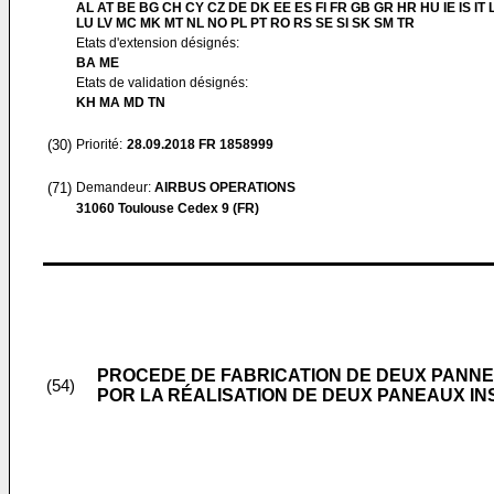
AL AT BE BG CH CY CZ DE DK EE ES FI FR GB GR HR HU IE IS IT L
LU LV MC MK MT NL NO PL PT RO RS SE SI SK SM TR
Etats d'extension désignés:
BA ME
Etats de validation désignés:
KH MA MD TN
(30)
Priorité:
28.09.2018
FR 1858999
(71)
Demandeur:
AIRBUS OPERATIONS
31060 Toulouse Cedex 9 (FR)
PROCEDE DE FABRICATION DE DEUX PANN
(54)
POR LA RÉALISATION DE DEUX PANEAUX I