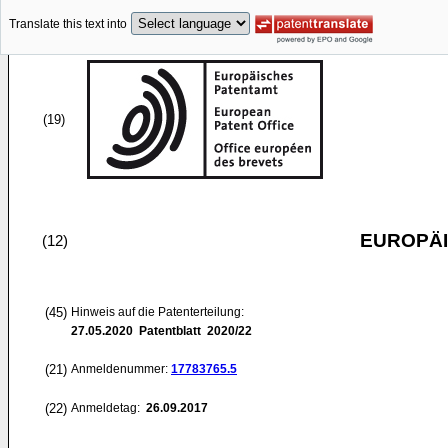
Translate this text into
(19)
EUROPÄI
(12)
(45)
Hinweis auf die Patenterteilung:
27.05.2020
Patentblatt 2020/22
(21)
Anmeldenummer:
17783765.5
(22)
Anmeldetag:
26.09.2017