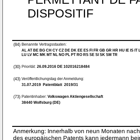
DISPOSITIF
(84)
Benannte Vertragsstaaten:
AL AT BE BG CH CY CZ DE DK EE ES FI FR GB GR HR HU IE IS IT L
LU LV MC MK MT NL NO PL PT RO RS SE SI SK SM TR
(30)
Priorität:
26.09.2016
DE 102016218484
(43)
Veröffentlichungstag der Anmeldung:
31.07.2019
Patentblatt 2019/31
(73)
Patentinhaber:
Volkswagen Aktiengesellschaft
38440 Wolfsburg (DE)
Anmerkung: Innerhalb von neun Monaten nach 
des europäischen Patents kann jedermann bei