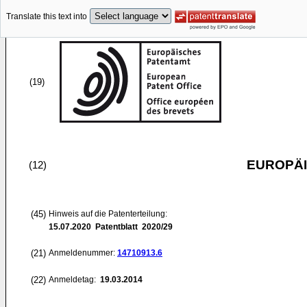
Translate this text into
(19)
EUROPÄI
(12)
(45)
Hinweis auf die Patenterteilung:
15.07.2020
Patentblatt 2020/29
(21)
Anmeldenummer:
14710913.6
(22)
Anmeldetag:
19.03.2014