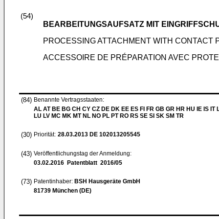
(54)
BEARBEITUNGSAUFSATZ MIT EINGRIFFSCH
PROCESSING ATTACHMENT WITH CONTACT 
ACCESSOIRE DE PRÉPARATION AVEC PROTE
(84)
Benannte Vertragsstaaten:
AL AT BE BG CH CY CZ DE DK EE ES FI FR GB GR HR HU IE IS IT L
LU LV MC MK MT NL NO PL PT RO RS SE SI SK SM TR
(30)
Priorität:
28.03.2013
DE 102013205545
(43)
Veröffentlichungstag der Anmeldung:
03.02.2016
Patentblatt 2016/05
(73)
Patentinhaber:
BSH Hausgeräte GmbH
81739 München (DE)