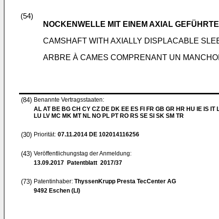
(54)
NOCKENWELLE MIT EINEM AXIAL GEFÜHRT
CAMSHAFT WITH AXIALLY DISPLACABLE SLE
ARBRE À CAMES COMPRENANT UN MANCHO
(84)
Benannte Vertragsstaaten:
AL AT BE BG CH CY CZ DE DK EE ES FI FR GB GR HR HU IE IS IT L
LU LV MC MK MT NL NO PL PT RO RS SE SI SK SM TR
(30)
Priorität:
07.11.2014
DE 102014116256
(43)
Veröffentlichungstag der Anmeldung:
13.09.2017
Patentblatt 2017/37
(73)
Patentinhaber:
ThyssenKrupp Presta TecCenter AG
9492 Eschen (LI)