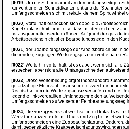
[0019]
Um die Schneidarbeit an den umfangsseitigen Schl
konventionellen Schneidkanten entlang der Spannuten sch
Umfangsschneiden sich mit relativ kleinem Spiralwinkel 
[0020]
Vorteilhaft erstrecken sich dabei die Arbeitsber
Kugelkopfabschnitt hinein, so dass mit dem mit den Zäh
herausgearbeitet werden können. Aufgrund der gerade im 
Arbeitsbereiche nicht aller Bearbeitungsstege in den Kuge
[0021]
der Bearbeitungsstege der Arbeitsbereich bis in de
dienenden, kugeligen Werkzeugspitze im vertretbaren R
[0022]
Weiterhin vorteilhaft ist es dabei, wenn sich all
erstrecken, aber nicht alle Umfangsschneiden aufweisend
[0023]
Diese Weiterbildung ergibt insbesondere zusammen mi
geradzahlige Mehrzahl, insbesondere zwei Feinbearbeitun
Rechtsdrall um die Werkzeugachse verlaufen und die Umf
jeder die linksverdrallten Umfangsschneiden aufweisende 
Umfangsschneiden aufweisender Feinbearbeitungssteg in d
[0024]
Die vorzugsweise abwechselnd mit links- bzw. rec
Werkstück abwechseln mit Druck und Zug belastet wird, w
Umfangsschneiden eine Zugbeaufschlagung. Dadurch, da
damit gegensätzliche Kraftbeaufschlagungswirkungen auf 