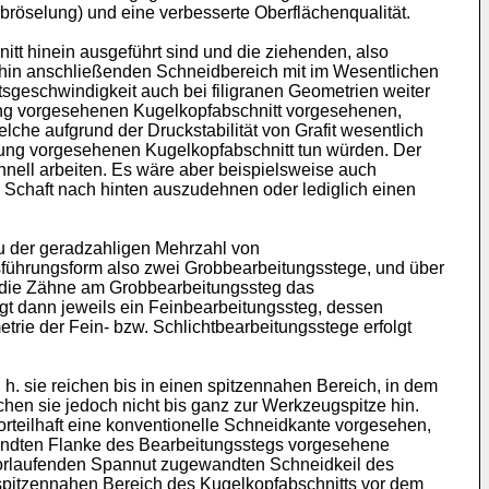
bröselung) und eine verbesserte Oberflächenqualität.
tt hinein ausgeführt sind und die ziehenden, also
 hin anschließenden Schneidbereich mit im Wesentlichen
sgeschwindigkeit auch bei filigranen Geometrien weiter
eitung vorgesehenen Kugelkopfabschnitt vorgesehenen,
che aufgrund der Druckstabilität von Grafit wesentlich
eitung vorgesehenen Kugelkopfabschnitt tun würden. Der
hnell arbeiten. Es wäre aber beispielsweise auch
g Schaft nach hinten auszudehnen oder lediglich einen
 zu der geradzahligen Mehrzahl von
führungsform also zwei Grobbearbeitungsstege, und über
 die Zähne am Grobbearbeitungssteg das
gt dann jeweils ein Feinbearbeitungssteg, dessen
ie der Fein- bzw. Schlichtbearbeitungsstege erfolgt
 h. sie reichen bis in einen spitzennahen Bereich, in dem
chen sie jedoch nicht bis ganz zur Werkzeugspitze hin.
orteilhaft eine konventionelle Schneidkante vorgesehen,
andten Flanke des Bearbeitungsstegs vorgesehene
 vorlaufenden Spannut zugewandten Schneidkeil des
spitzennahen Bereich des Kugelkopfabschnitts vor dem