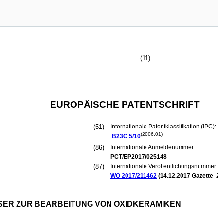
(11)
EUROPÄISCHE PATENTSCHRIFT
(51)
Internationale Patentklassifikation (IPC):
(2006.01)
B23C
5/10
(86)
Internationale Anmeldenummer:
PCT/EP2017/025148
(87)
Internationale Veröffentlichungsnummer:
WO 2017/211462
(
14.12.2017
Gazette 
ER ZUR BEARBEITUNG VON OXIDKERAMIKEN