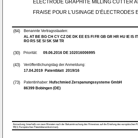
ELECTRODE GRAPHITE MILLING CUTTER A
FRAISE POUR L'USINAGE D'ÉLECTRODES 
(84)
Benannte Vertragsstaaten:
AL AT BE BG CH CY CZ DE DK EE ES FI FR GB GR HR HU IE IS IT
RO RS SE SI SK SM TR
(30)
Priorität:
09.06.2016
DE 102016006995
(43)
Veröffentlichungstag der Anmeldung:
17.04.2019
Patentblatt 2019/16
(73)
Patentinhaber:
Hufschmied Zerspanungssysteme GmbH
86399 Bobingen (DE)
Anmerkung: Innerhalb von neun Monaten nach der Bekanntmachung des Hinweises auf die Erteilung des europäischen Patent
99(1) Europäisches Patentübereinkommen).