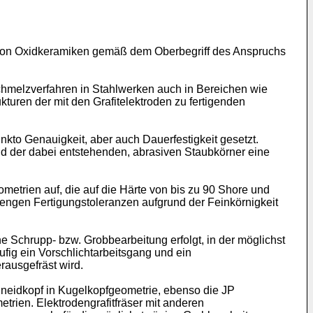
g von Oxidkeramiken gemäß dem Oberbegriff des Anspruchs
nschmelzverfahren in Stahlwerken auch in Bereichen wie
uren der mit den Grafitelektroden zu fertigenden
kto Genauigkeit, aber auch Dauerfestigkeit gesetzt.
und der dabei entstehenden, abrasiven Staubkörner eine
trien auf, die auf die Härte von bis zu 90 Shore und
g engen Fertigungstoleranzen aufgrund der Feinkörnigkeit
ne Schrupp- bzw. Grobbearbeitung erfolgt, in der möglichst
äufig ein Vorschlichtarbeitsgang und ein
rausgefräst wird.
hneidkopf in Kugelkopfgeometrie, ebenso die
JP
trien. Elektrodengrafitfräser mit anderen