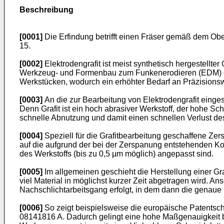
Beschreibung
[0001]
Die Erfindung betrifft einen Fräser gemäß dem Ob
15.
[0002]
Elektrodengrafit ist meist synthetisch hergestellt
Werkzeug- und Formenbau zum Funkenerodieren (EDM) einge
Werkstücken, wodurch ein erhöhter Bedarf an Präzisionsw
[0003]
An die zur Bearbeitung von Elektrodengrafit einge
Denn Grafit ist ein hoch abrasiver Werkstoff, der hohe S
schnelle Abnutzung und damit einen schnellen Verlust de
[0004]
Speziell für die Grafitbearbeitung geschaffene Z
auf die aufgrund der bei der Zerspanung entstehenden Koh
des Werkstoffs (bis zu 0,5 µm möglich) angepasst sind.
[0005]
Im allgemeinen geschieht die Herstellung einer Graf
viel Material in möglichst kurzer Zeit abgetragen wird. An
Nachschlichtarbeitsgang erfolgt, in dem dann die genaue 
[0006]
So zeigt beispielsweise die europäische Patentsch
08141816 A
. Dadurch gelingt eine hohe Maßgenauigkeit b