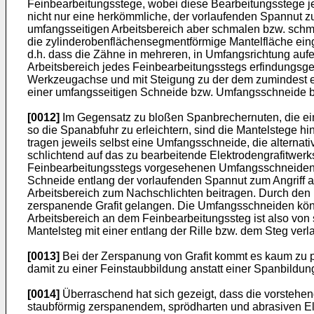
Feinbearbeitungsstege, wobei diese Bearbeitungsstege je
nicht nur eine herkömmliche, der vorlaufenden Spannut 
umfangsseitigen Arbeitsbereich aber schmalen bzw. schma
die zylinderobenflächensegmentförmige Mantelfläche einge
d.h. dass die Zähne in mehreren, in Umfangsrichtung aufe
Arbeitsbereich jedes Feinbearbeitungsstegs erfindungsgem
Werkzeugachse und mit Steigung zu der dem zumindest ein
einer umfangsseitigen Schneide bzw. Umfangsschneide 
[0012]
Im Gegensatz zu bloßen Spanbrechernuten, die ei
so die Spanabfuhr zu erleichtern, sind die Mantelstege hi
tragen jeweils selbst eine Umfangsschneide, die altern
schlichtend auf das zu bearbeitende Elektrodengrafitwerks
Feinbearbeitungsstegs vorgesehenen Umfangsschneiden jewe
Schneide entlang der vorlaufenden Spannut zum Angriff a
Arbeitsbereich zum Nachschlichten beitragen. Durch den 
zerspanende Grafit gelangen. Die Umfangsschneiden könn
Arbeitsbereich an dem Feinbearbeitungssteg ist also von 
Mantelsteg mit einer entlang der Rille bzw. dem Steg ver
[0013]
Bei der Zerspanung von Grafit kommt es kaum zu p
damit zu einer Feinstaubbildung anstatt einer Spanbildung
[0014]
Überraschend hat sich gezeigt, dass die vorstehe
staubförmig zerspanendem, sprödharten und abrasiven Ele