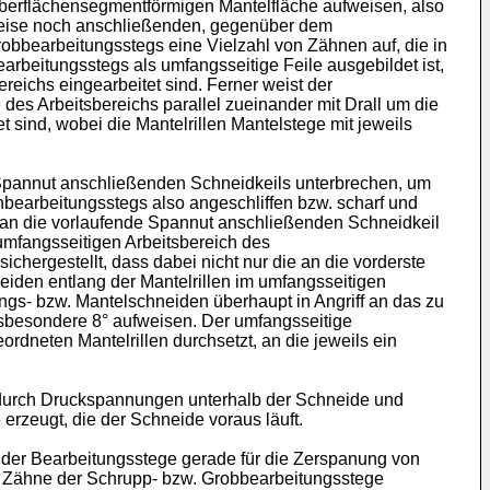
oberflächensegmentförmigen Mantelfläche aufweisen, also
rweise noch anschließenden, gegenüber dem
obbearbeitungsstegs eine Vielzahl von Zähnen auf, die in
rbeitungsstegs als umfangsseitige Feile ausgebildet ist,
reichs eingearbeitet sind. Ferner weist der
des Arbeitsbereichs parallel zueinander mit Drall um die
ind, wobei die Mantelrillen Mantelstege mit jeweils
Spannut anschließenden Schneidkeils unterbrechen, um
inbearbeitungsstegs also angeschliffen bzw. scharf und
 an die vorlaufende Spannut anschließenden Schneidkeil
 umfangsseitigen Arbeitsbereich des
hergestellt, dass dabei nicht nur die an die vorderste
iden entlang der Mantelrillen im umfangsseitigen
ngs- bzw. Mantelschneiden überhaupt in Angriff an das zu
nsbesondere 8° aufweisen. Der umfangsseitige
rdneten Mantelrillen durchsetzt, an die jeweils ein
n durch Druckspannungen unterhalb der Schneide und
erzeugt, die der Schneide voraus läuft.
 der Bearbeitungsstege gerade für die Zerspanung von
en Zähne der Schrupp- bzw. Grobbearbeitungsstege