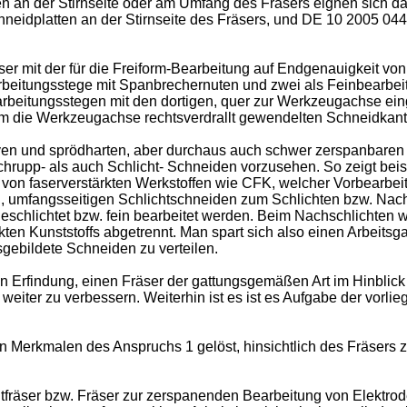
n an der Stirnseite oder am Umfang des Fräsers eignen sich d
neidplatten an der Stirnseite des Fräsers, und
DE 10 2005 044
ser mit der für die Freiform-Bearbeitung auf Endgenauigkeit v
rbeitungsstege mit Spanbrechernuten und zwei als Feinbearbeit
beitungsstegen mit den dortigen, quer zur Werkzeugachse ein
n um die Werkzeugachse rechtsverdrallt gewendelten Schneidka
en und sprödharten, aber durchaus auch schwer zerspanbaren M
rupp- als auch Schlicht- Schneiden vorzusehen. So zeigt bei
von faserverstärkten Werkstoffen wie CFK, welcher Vorbearbei
, umfangsseitigen Schlichtschneiden zum Schlichten bzw. Nach
eschlichtet bzw. fein bearbeitet werden. Beim Nachschlichte
 Kunststoffs abgetrennt. Man spart sich also einen Arbeitsgan
gebildete Schneiden zu verteilen.
Erfindung, einen Fräser der gattungsgemäßen Art im Hinblick a
weiter zu verbessern. Weiterhin ist es ist es Aufgabe der vorl
en Merkmalen des Anspruchs 1 gelöst, hinsichtlich des Fräser
fräser bzw. Fräser zur zerspanenden Bearbeitung von Elektrod