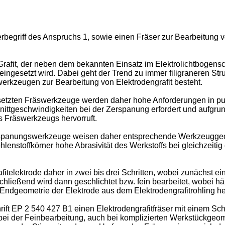
erbegriff des Anspruchs 1, sowie einen Fräser zur Bearbeitun
er Grafit, der neben dem bekannten Einsatz im Elektrolichtboge
setzt wird. Dabei geht der Trend zu immer filigraneren Strukt
erkzeugen zur Bearbeitung von Elektrodengrafit besteht.
setzten Fräswerkzeuge werden daher hohe Anforderungen in pun
chnittgeschwindigkeiten bei der Zerspanung erfordert und aufgr
s Fräswerkzeugs hervorruft.
erspanungswerkzeuge weisen daher entsprechende Werkzeuggeome
lenstoffkörner hohe Abrasivität des Werkstoffs bei gleichzeiti
itelektrode daher in zwei bis drei Schritten, wobei zunächst ei
schließend wird dann geschlichtet bzw. fein bearbeitet, wobei h
Endgeometrie der Elektrode aus dem Elektrodengrafitrohling he
rift
EP 2 540 427 B1
einen Elektrodengrafitfräser mit einem Sc
ei der Feinbearbeitung, auch bei komplizierten Werkstückgeome