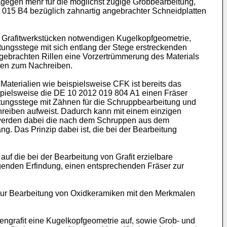
agegen mehr für die möglichst zügige Grobbearbeitung,
 015 B4
bezüglich zahnartig angebrachter Schneidplatten
on Grafitwerkstücken notwendigen Kugelkopfgeometrie,
ungsstege mit sich entlang der Stege erstreckenden
gebrachten Rillen eine Vorzertrümmerung des Materials
nten zum Nachreiben.
aterialien wie beispielsweise CFK ist bereits das
spielsweise die
DE 10 2012 019 804 A1
einen Fräser
tungsstege mit Zähnen für die Schruppbearbeitung und
reiben aufweist. Dadurch kann mit einem einzigen
n werden dabei die nach dem Schruppen aus dem
g. Das Prinzip dabei ist, die bei der Bearbeitung
uf die bei der Bearbeitung von Grafit erzielbare
iegenden Erfindung, einen entsprechenden Fräser zur
s zur Bearbeitung von Oxidkeramiken mit den Merkmalen
engrafit eine Kugelkopfgeometrie auf, sowie Grob- und