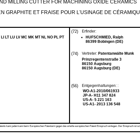
ND MILLING CUTTER FOR MACHINING OXIDE CERAMICS
EN GRAPHITE ET FRAISE POUR L'USINAGE DE CÉRAMIQ
(72)
Erfinder:
 LI LT LU LV MC MK MT NL NO PL PT
HUFSCHMIED, Ralph
86399 Bobingen (DE)
(74)
Vertreter:
Patentanwälte Munk
Prinzregentenstraße 3
86150 Augsburg
86150 Augsburg (DE)
(56)
Entgegenhaltungen: :
WO-A1-2010/061933
JP-A- H11 347 824
US-A- 5 221 163
US-A1- 2013 136 548
s kann jedermann beim Europäischen Patentamt gegen das erteilte europäischen Patent Einspruch einlegen. Der Einspruch ist schriftli