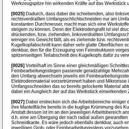
Werkzeugspitze hin wirkenden Kräfte auf das Werkstück un
[0025]
Dadurch, dass dabei die schiebenden, also linksve
rechtsverdrallten Umfangsschlichtschneiden nur am Umfa
konstanten Durchmesser, macht man sich eine Werkstoffei
steigern zu können. Denn der Elektrodengrafit ist viel d
drückenden, bzw. ziehenden, linksverdrallten Umfangsschn
weniger ins Gewicht fällt, als es ziehende bzw. rechtsve
Kugelkopfabschnitt kann daher sehr glatte Oberflächen sc
denkbar, den für die Erzeugung von Feinstrukturen vorge
spitzenseitigen Teilabschnitt des Kugelkopfs dafür zu ve
[0026]
Vorteilhaft im Sinne einer gleichmäßigen Schnittkra
Feinbearbeitungsstegen passende geradzahlige Mehrzahl 
den Umfang abwechseln jeweils ein Feinbearbeitungsste
Elektrodenmaterial vorzertrümmert haben und Mikrorisse 
Umfangsschneiden das so bereits gelockerte Material abt
dabei ein Ausgleich der auf das Werkstück einwirkenden 
[0027]
Dabei erstrecken sich die Arbeitsbereiche einiger 
ihre Mantelfläche bereits in die kuglige Krümmung des Ku
Anstatt dessen ist im an den jeweiligen Arbeitsbereich a
d.h. eine am Übergang der nach radial außen gewandten
Schneidkante. Es wäre jedoch ebenfalls denkbar, auch e
jeweiligen Grob- oder Feinbearbeitungsstegs vorzusehen