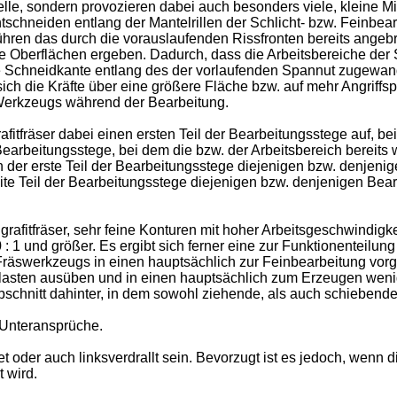
lle, sondern provozieren dabei auch besonders viele, kleine Mi
chtschneiden entlang der Mantelrillen der Schlicht- bzw. Feinb
ühren das durch die vorauslaufenden Rissfronten bereits angeb
e Oberflächen ergeben. Dadurch, dass die Arbeitsbereiche der 
ne Schneidkante entlang des der vorlaufenden Spannut zugewan
ch die Kräfte über eine größere Fläche bzw. auf mehr Angriffsp
 Werkzeugs während der Bearbeitung.
itfräser dabei einen ersten Teil der Bearbeitungsstege auf, bei
Bearbeitungsstege, bei dem die bzw. der Arbeitsbereich bereits w
enn der erste Teil der Bearbeitungsstege diejenigen bzw. denje
te Teil der Bearbeitungsstege diejenigen bzw. denjenigen Bea
afitfräser, sehr feine Konturen mit hoher Arbeitsgeschwindigkei
: 1 und größer. Es ergibt sich ferner eine zur Funktionenteilu
räswerkzeugs in einen hauptsächlich zur Feinbearbeitung vor
asten ausüben und in einen hauptsächlich zum Erzeugen wenig
hnitt dahinter, in dem sowohl ziehende, als auch schiebende
 Unteransprüche.
 oder auch linksverdrallt sein. Bevorzugt ist es jedoch, wenn
 wird.