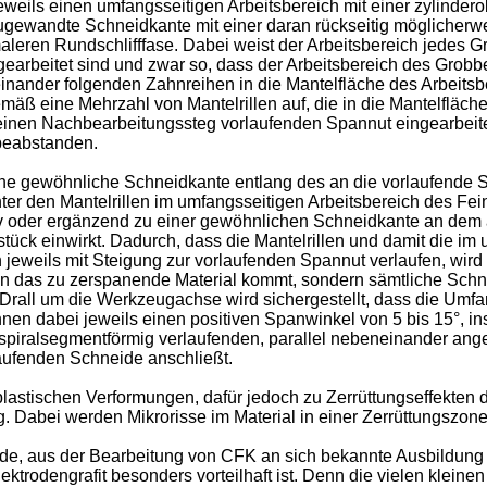
weils einen umfangsseitigen Arbeitsbereich mit einer zylinder
zugewandte Schneidkante mit einer daran rückseitig mögliche
leren Rundschlifffase. Dabei weist der Arbeitsbereich jedes Gr
arbeitet sind und zwar so, dass der Arbeitsbereich des Grobbea
inander folgenden Zahnreihen in die Mantelfläche des Arbeitsbe
äß eine Mehrzahl von Mantelrillen auf, die in die Mantelfläche 
en Nachbearbeitungssteg vorlaufenden Spannut eingearbeitet s
beabstanden.
ne gewöhnliche Schneidkante entlang des an die vorlaufende 
nter den Mantelrillen im umfangsseitigen Arbeitsbereich des Fe
ativ oder ergänzend zu einer gewöhnlichen Schneidkante an dem
tück einwirkt. Dadurch, dass die Mantelrillen und damit die im
ils mit Steigung zur vorlaufenden Spannut verlaufen, wird sic
n das zu zerspanende Material kommt, sondern sämtliche Schne
Drall um die Werkzeugachse wird sichergestellt, dass die Umfa
en dabei jeweils einen positiven Spanwinkel von 5 bis 15°, i
spiralsegmentförmig verlaufenden, parallel nebeneinander angeo
laufenden Schneide anschließt.
lastischen Verformungen, dafür jedoch zu Zerrüttungseffekte
. Dabei werden Mikrorisse im Material in einer Zerrüttungszone 
nde, aus der Bearbeitung von CFK an sich bekannte Ausbildung
ktrodengrafit besonders vorteilhaft ist. Denn die vielen klein