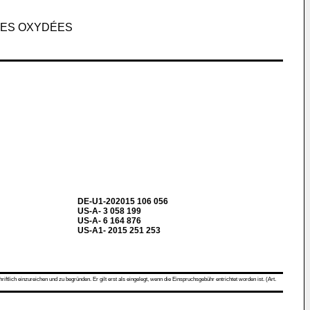
UES OXYDÉES
DE-U1-202015 106 056
US-A- 3 058 199
US-A- 6 164 876
US-A1- 2015 251 253
ch einzureichen und zu begründen. Er gilt erst als eingelegt, wenn die Einspruchsgebühr entrichtet worden ist. (Art.