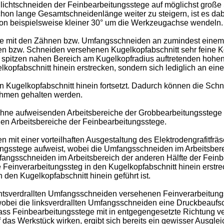
ichtschneiden der Feinbearbeitungsstege auf möglichst große
on lange Gesamtschneidenlänge weiter zu steigern, ist es dabe
von beispielsweise kleiner 30° um die Werkzeugachse wendeln.
eiche mit den Zähnen bzw. Umfangsschneiden an zumindest einem
nen bzw. Schneiden versehenen Kugelkopfabschnitt sehr feine K
spitzen nahen Bereich am Kugelkopfradius auftretenden hohen S
lkopfabschnitt hinein erstrecken, sondern sich lediglich an eine
n Kugelkopfabschnitt hinein fortsetzt. Dadurch können die Schni
ahmen gehalten werden.
e Zähne aufweisenden Arbeitsbereiche der Grobbearbeitungsstege
en Arbeitsbereiche der Feinbearbeitungsstege.
t einer vorteilhaften Ausgestaltung des Elektrodengrafitfräsers
gsstege aufweist, wobei die Umfangsschneiden im Arbeitsberei
angsschneiden im Arbeitsbereich der anderen Hälfte der Feinbe
Feinverarbeitungssteg in den Kugelkopfabschnitt hinein erstre
en Kugelkopfabschnitt hinein geführt ist.
htsverdrallten Umfangsschneiden versehenen Feinverarbeitungss
obei die linksverdrallten Umfangsschneiden eine Druckbeaufsc
ss Feinbearbeitungsstege mit in entgegengesetzte Richtung 
das Werkstück wirken, ergibt sich bereits ein gewisser Ausgl