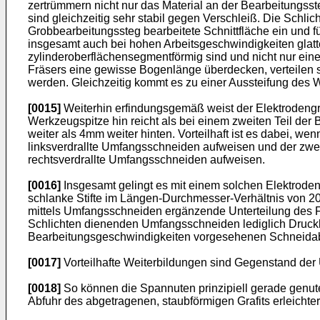
zertrümmern nicht nur das Material an der Bearbeitungsste
sind gleichzeitig sehr stabil gegen Verschleiß. Die Schli
Grobbearbeitungssteg bearbeitete Schnittfläche ein und f
insgesamt auch bei hohen Arbeitsgeschwindigkeiten glatt
zylinderoberflächensegmentförmig sind und nicht nur ei
Fräsers eine gewisse Bogenlänge überdecken, verteilen si
werden. Gleichzeitig kommt es zu einer Aussteifung des
[0015]
Weiterhin erfindungsgemäß weist der Elektrodengraf
Werkzeugspitze hin reicht als bei einem zweiten Teil der 
weiter als 4mm weiter hinten. Vorteilhaft ist es dabei, w
linksverdrallte Umfangsschneiden aufweisen und der zwei
rechtsverdrallte Umfangsschneiden aufweisen.
[0016]
Insgesamt gelingt es mit einem solchen Elektrodengr
schlanke Stifte im Längen-Durchmesser-Verhältnis von 20 
mittels Umfangsschneiden ergänzende Unterteilung des F
Schlichten dienenden Umfangsschneiden lediglich Druckl
Bearbeitungsgeschwindigkeiten vorgesehenen Schneidabsc
[0017]
Vorteilhafte Weiterbildungen sind Gegenstand der
[0018]
So können die Spannuten prinzipiell gerade genutet
Abfuhr des abgetragenen, staubförmigen Grafits erleichtert