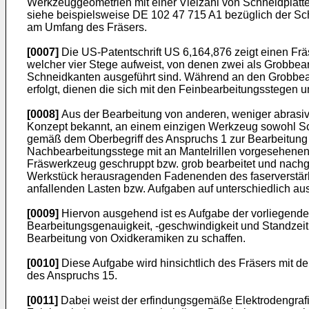
Werkzeuggeometrien mit einer Vielzahl von Schneidplatte
siehe beispielsweise
DE 102 47 715 A1
bezüglich der Sch
am Umfang des Fräsers.
[0007]
Die US-Patentschrift
US 6,164,876
zeigt einen Frä
welcher vier Stege aufweist, von denen zwei als Grobbea
Schneidkanten ausgeführt sind. Während an den Grobbear
erfolgt, dienen die sich mit den Feinbearbeitungsstege
[0008]
Aus der Bearbeitung von anderen, weniger abrasiv
Konzept bekannt, an einem einzigen Werkzeug sowohl Sch
gemäß dem Oberbegriff des Anspruchs 1 zur Bearbeitung 
Nachbearbeitungsstege mit an Mantelrillen vorgesehenen
Fräswerkzeug geschruppt bzw. grob bearbeitet und nachg
Werkstück herausragenden Fadenenden des faserverstärkten
anfallenden Lasten bzw. Aufgaben auf unterschiedlich aus
[0009]
Hiervon ausgehend ist es Aufgabe der vorliegenden 
Bearbeitungsgenauigkeit, -geschwindigkeit und Standzeit 
Bearbeitung von Oxidkeramiken zu schaffen.
[0010]
Diese Aufgabe wird hinsichtlich des Fräsers mit d
des Anspruchs 15.
[0011]
Dabei weist der erfindungsgemäße Elektrodengrafit