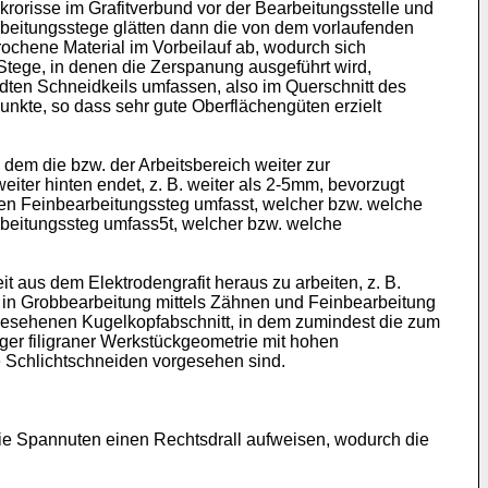
krorisse im Grafitverbund vor der Bearbeitungsstelle und
earbeitungsstege glätten dann die von dem vorlaufenden
rochene Material im Vorbeilauf ab, wodurch sich
Stege, in denen die Zerspanung ausgeführt wird,
dten Schneidkeils umfassen, also im Querschnitt des
unkte, so dass sehr gute Oberflächengüten erzielt
 dem die bzw. der Arbeitsbereich weiter zur
eiter hinten endet, z. B. weiter als 2-5mm, bevorzugt
nigen Feinbearbeitungssteg umfasst, welcher bzw. welche
rbeitungssteg umfass5t, welcher bzw. welche
t aus dem Elektrodengrafit heraus zu arbeiten, z. B.
ng in Grobbearbeitung mittels Zähnen und Feinbearbeitung
gesehenen Kugelkopfabschnitt, in dem zumindest die zum
er filigraner Werkstückgeometrie mit hohen
 Schlichtschneiden vorgesehen sind.
 die Spannuten einen Rechtsdrall aufweisen, wodurch die