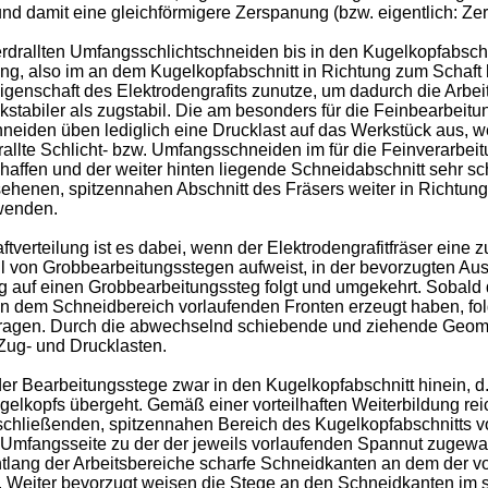
d damit eine gleichförmigere Zerspanung (bzw. eigentlich: Zer
rdrallten Umfangsschlichtschneiden bis in den Kugelkopfabschni
ng, also im an dem Kugelkopfabschnitt in Richtung zum Schaft
genschaft des Elektrodengrafits zunutze, um dadurch die Arbeit
ruckstabiler als zugstabil. Die am besonders für die Feinbearb
eiden üben lediglich eine Drucklast auf das Werkstück aus, wel
rdrallte Schlicht- bzw. Umfangsschneiden im für die Feinverarb
haffen und der weiter hinten liegende Schneidabschnitt sehr sc
sehenen, spitzennahen Abschnitt des Fräsers weiter in Richtun
rwenden.
ftverteilung ist es dabei, wenn der Elektrodengrafitfräser eine
von Grobbearbeitungsstegen aufweist, in der bevorzugten Aus
g auf einen Grobbearbeitungssteg folgt und umgekehrt. Sobald
in dem Schneidbereich vorlaufenden Fronten erzeugt haben, fol
ragen. Durch die abwechselnd schiebende und ziehende Geometr
Zug- und Drucklasten.
der Bearbeitungsstege zwar in den Kugelkopfabschnitt hinein, d.
gelkopfs übergeht. Gemäß einer vorteilhaften Weiterbildung rei
nschließenden, spitzennahen Bereich des Kugelkopfabschnitts v
 Umfangsseite zu der der jeweils vorlaufenden Spannut zugew
ntlang der Arbeitsbereiche scharfe Schneidkanten an dem der
. Weiter bevorzugt weisen die Stege an den Schneidkanten im 