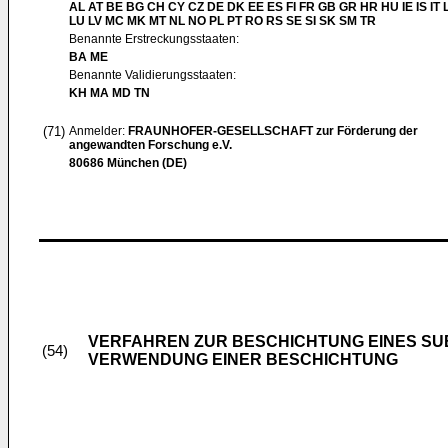
AL AT BE BG CH CY CZ DE DK EE ES FI FR GB GR HR HU IE IS IT L
LU LV MC MK MT NL NO PL PT RO RS SE SI SK SM TR
Benannte Erstreckungsstaaten:
BA ME
Benannte Validierungsstaaten:
KH MA MD TN
(71)
Anmelder:
FRAUNHOFER-GESELLSCHAFT zur Förderung der
angewandten Forschung e.V.
80686 München (DE)
VERFAHREN ZUR BESCHICHTUNG EINES SU
(54)
VERWENDUNG EINER BESCHICHTUNG