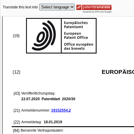
Translate this text into
(19)
EUROPÄIS
(12)
(43)
Veröffentlichungstag:
22.07.2020
Patentblatt 2020/30
(21)
Anmeldenummer:
19152554.2
(22)
Anmeldetag:
18.01.2019
(84)
Benannte Vertragsstaaten: