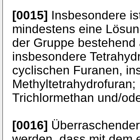
[0015]
Insbesondere ist
mindestens eine Lösung
der Gruppe bestehend 
insbesondere Tetrahydro
cyclischen Furanen, in
Methyltetrahydrofuran; 
Trichlormethan und/od
[0016]
Überraschenderw
werden, dass mit dem