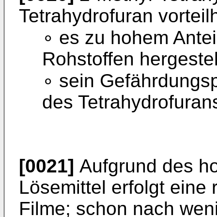
Tetrahydrofuran vorteilh
∘ es zu hohem Ante
Rohstoffen hergeste
∘ sein Gefährdungspo
des Tetrahydrofurans
[0021]
Aufgrund des h
Lösemittel erfolgt ein
Filme; schon nach weni