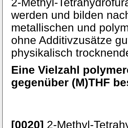
2-Methyl-Tetrahydrofura
werden und bilden nach
metallischen und poly
ohne Additivzusätze g
physikalisch trocknend
Eine Vielzahl polymer
gegenüber (M)THF best
[0020]
2-Methyl-Tetrah