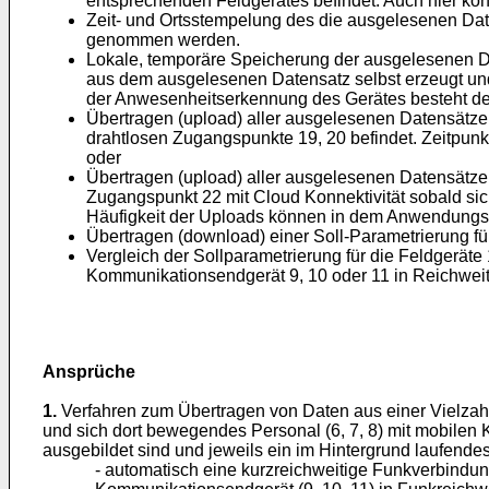
entsprechenden Feldgerätes befindet. Auch hier kö
Zeit- und Ortsstempelung des die ausgelesenen Date
genommen werden.
Lokale, temporäre Speicherung der ausgelesenen Dat
aus dem ausgelesenen Datensatz selbst erzeugt und
der Anwesenheitserkennung des Gerätes besteht der D
Übertragen (upload) aller ausgelesenen Datensätze
drahtlosen Zugangspunkte 19, 20 befindet. Zeitpu
oder
Übertragen (upload) aller ausgelesenen Datensätze 
Zugangspunkt 22 mit Cloud Konnektivität sobald si
Häufigkeit der Uploads können in dem Anwendungs
Übertragen (download) einer Soll-Parametrierung für 
Vergleich der Sollparametrierung für die Feldgerät
Kommunikationsendgerät 9, 10 oder 11 in Reichweite
Ansprüche
1.
Verfahren zum Übertragen von Daten aus einer Vielzahl vo
und sich dort bewegendes Personal (6, 7, 8) mit mobile
ausgebildet sind und jeweils ein im Hintergrund laufen
- automatisch eine kurzreichweitige Funkverbindun