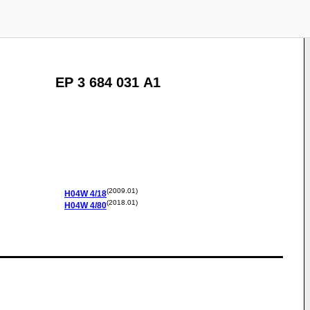
EP 3 684 031 A1
(2009.01)
H04W
4/18
(2018.01)
H04W
4/80