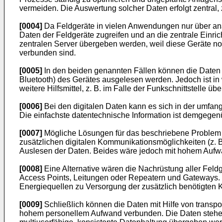
vermeiden. Die Auswertung solcher Daten erfolgt zentral, 
[0004]
Da Feldgeräte in vielen Anwendungen nur über ana
Daten der Feldgeräte zugreifen und an die zentrale Einri
zentralen Server übergeben werden, weil diese Geräte nor
verbunden sind.
[0005]
In den beiden genannten Fällen können die Daten be
Bluetooth) des Gerätes ausgelesen werden. Jedoch ist in
weitere Hilfsmittel, z. B. im Falle der Funkschnittstelle ü
[0006]
Bei den digitalen Daten kann es sich in der umfan
Die einfachste datentechnische Information ist demgegen
[0007]
Mögliche Lösungen für das beschriebene Problem
zusätzlichen digitalen Kommunikationsmöglichkeiten (z.
Auslesen der Daten. Beides wäre jedoch mit hohem Aufwan
[0008]
Eine Alternative wären die Nachrüstung aller Feldge
Access Points, Leitungen oder Repeatern und Gateways. In
Energiequellen zu Versorgung der zusätzlich benötigte
[0009]
Schließlich können die Daten mit Hilfe von transp
hohem personellem Aufwand verbunden. Die Daten stehen