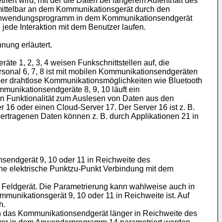
ert wird, mit der die Daten bei längerem Aufenthalt des
ittelbar an dem Kommunikationsgerät durch den
 das Anwendungsprogramm in dem Kommunikationsendgerät
jede Interaktion mit dem Benutzer laufen.
nung erläutert.
räte 1, 2, 3, 4 weisen Funkschnittstellen auf, die
sonal 6, 7, 8 ist mit mobilen Kommunikationsendgeräten
über drahtlose Kommunikationsmöglichkeiten wie Bluetooth
munikationsendgeräte 8, 9, 10 läuft ein
n Funktionalität zum Auslesen von Daten aus den
er 16 oder einen Cloud-Server 17. Der Server 16 ist z. B.
bertragenen Daten können z. B. durch Applikationen 21 in
nsendgerät 9, 10 oder 11 in Reichweite des
ine elektrische Punktzu-Punkt Verbindung mit dem
Feldgerät. Die Parametrierung kann wahlweise auch in
nikationsgerät 9, 10 oder 11 in Reichweite ist. Auf
h.
ich das Kommunikationsendgerät länger in Reichweite des