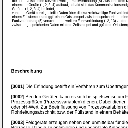
die automatisch eine kurzreichweitige Funkverbindung (5) zwischen dem 
einem der Geräte (1, 2, 3, 4) aufbaut, sobald sich das Kommunikationsendge
Gerätes (1, 2, 3, 4) befindet,
von dem Gerät bereitgestellte Daten über die kurzreichweitige Funkverbind
einem Zeitstempel und ggf. einem Ortsstempel zwischenspeichert und eine
Funkverbindung (5) verschiedene weitere Funkverbindung (12, 13) zu der z
zwischengespeicherten Daten mit dem Zeitstempel und ggf. dem Ortsstempe
Beschreibung
[0001]
Die Erfindung betrifft ein Verfahren zum Übertragen
[0002]
Bei den Geräten kann es sich beispielsweise um Fe
Prozessgrößen (Prozessvariablen) dienen. Dabei dienen 
oder pH-Wert. Zur Beeinflussung von Prozessvariablen die
Rohrleitungsabschnitt bzw. der Füllstand in einem Behält
[0003]
Feldgeräte erzeugen neben den unmittelbar für die
Prozesse ständig zu optimieren und ungeplante Anlagens