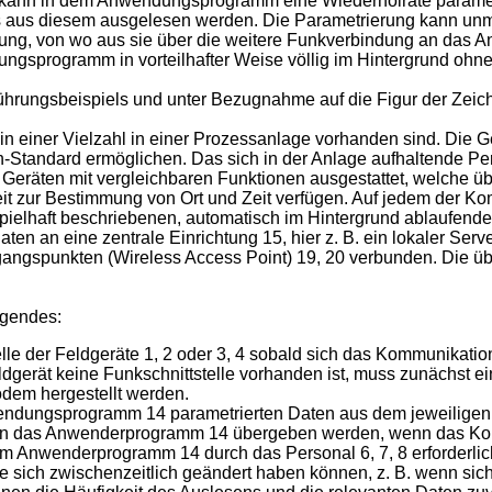
 kann in dem Anwendungsprogramm eine Wiederholrate parametri
 aus diesem ausgelesen werden. Die Parametrierung kann unm
nrichtung, von wo aus sie über die weitere Funkverbindung an
gsprogramm in vorteilhafter Weise völlig im Hintergrund ohne 
hrungsbeispiels und unter Bezugnahme auf die Figur der Zeich
e in einer Vielzahl in einer Prozessanlage vorhanden sind. Die Ge
Standard ermöglichen. Das sich in der Anlage aufhaltende Per
 Geräten mit vergleichbaren Funktionen ausgestattet, welche 
 zur Bestimmung von Ort und Zeit verfügen. Auf jedem der Kom
ielhaft beschriebenen, automatisch im Hintergrund ablaufende
aten an eine zentrale Einrichtung 15, hier z. B. ein lokaler Serv
ugangspunkten (Wireless Access Point) 19, 20 verbunden. Die ü
lgendes:
lle der Feldgeräte 1, 2 oder 3, 4 sobald sich das Kommunikatio
ldgerät keine Funkschnittstelle vorhanden ist, muss zunächst e
em hergestellt werden.
wendungsprogramm 14 parametrierten Daten aus dem jeweiligen 
 an das Anwenderprogramm 14 übergeben werden, wenn das Kommu
dem Anwenderprogramm 14 durch das Personal 6, 7, 8 erforderlic
ie sich zwischenzeitlich geändert haben können, z. B. wenn s