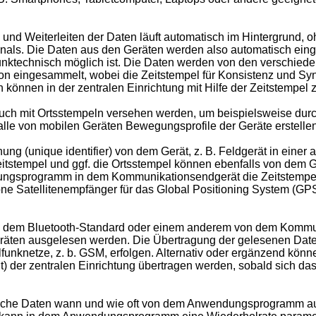
und Weiterleiten der Daten läuft automatisch im Hintergrund,
nals. Die Daten aus den Geräten werden also automatisch eing
echnisch möglich ist. Die Daten werden von den verschiede
ingesammelt, wobei die Zeitstempel für Konsistenz und Synchr
en können in der zentralen Einrichtung mit Hilfe der Zeitstemp
ch mit Ortsstempeln versehen werden, um beispielsweise durch d
alle von mobilen Geräten Bewegungsprofile der Geräte erstelle
(unique identifier) von dem Gerät, z. B. Feldgerät in einer a
eitstempel und ggf. die Ortsstempel können ebenfalls von dem 
ungsprogramm in dem Kommunikationsendgerät die Zeitstempel
ne Satellitenempfänger für das Global Positioning System (G
dem Bluetooth-Standard oder einem anderem von dem Kommunik
räten ausgelesen werden. Die Übertragung der gelesenen Daten
funknetze, z. b. GSM, erfolgen. Alternativ oder ergänzend kö
) der zentralen Einrichtung übertragen werden, sobald sich d
elche Daten wann und wie oft von dem Anwendungsprogramm a