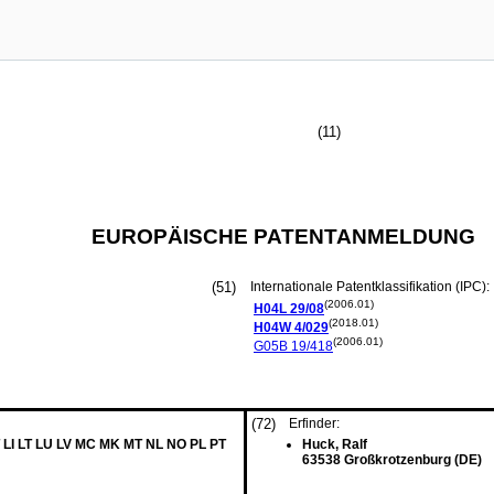
(11)
EUROPÄISCHE PATENTANMELDUNG
(51)
Internationale Patentklassifikation (IPC):
(2006.01)
H04L
29/08
(2018.01)
H04W
4/029
(2006.01)
G05B
19/418
(72)
Erfinder:
 LI LT LU LV MC MK MT NL NO PL PT
Huck, Ralf
63538 Großkrotzenburg (DE)