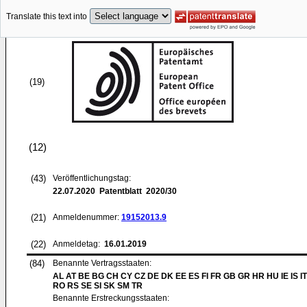
Translate this text into
(19)
(12)
(43)
Veröffentlichungstag:
22.07.2020
Patentblatt 2020/30
(21)
Anmeldenummer:
19152013.9
(22)
Anmeldetag:
16.01.2019
(84)
Benannte Vertragsstaaten:
AL AT BE BG CH CY CZ DE DK EE ES FI FR GB GR HR HU IE IS IT
RO RS SE SI SK SM TR
Benannte Erstreckungsstaaten: