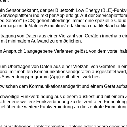
rden.
 Sensor bekannt, der per Bluetooth Low Energy (BLE)-Funkve
viceplattform indirekt per App erfolgt. Auf der Serviceplattfor
d Sensor" (SCS) gehört allerdings immer eine spezielle Cloud-S
ormagazin.de/dateien/smonline/redaktion/fa chartikel/facharti
ragung von Daten aus einer Vielzahl von Geräten innerhalb einer
m, mit minimalem Aufwand zu ermöglichen.
n Anspruch 1 angegebene Verfahren gelöst, von dem vorteilha
um Übertragen von Daten aus einer Vielzahl von Geräten in einer
rsonal mit mobilen Kommunikationsendgeräten ausgestattet wi
des Anwendungsprogramm (App) enthalten, welches
 zwischen dem Kommunikationsendgerät und einem Gerät aufba
eichweitige Funkverbindung aus diesem ausliest und mit einem 
schiedene weitere Funkverbindung zu der zentralen Einrichtung
l über die weitere Funkverbindung an die zentrale Einrichtung
 Smartphones, Tabletcomputer, Laptops oder andere geeignet