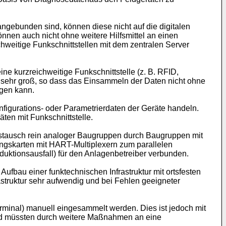
gebunden sind, können diese nicht auf die digitalen
nnen auch nicht ohne weitere Hilfsmittel an einen
hweitige Funkschnittstellen mit dem zentralen Server
ne kurzreichweitige Funkschnittstelle (z. B. RFID,
r sehr groß, so dass das Einsammeln der Daten nicht ohne
lgen kann.
figurations- oder Parametrierdaten der Geräte handeln.
ten mit Funkschnittstelle.
stausch rein analoger Baugruppen durch Baugruppen mit
ngskarten mit HART-Multiplexern zum parallelen
uktionsausfall) für den Anlagenbetreiber verbunden.
Aufbau einer funktechnischen Infrastruktur mit ortsfesten
astruktur sehr aufwendig und bei Fehlen geeigneter
rminal) manuell eingesammelt werden. Dies ist jedoch mit
nd müssten durch weitere Maßnahmen an eine