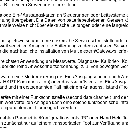
z. B. in einem Server oder einer Cloud.
loge Ein-/ Ausgangskarten an Steuerungen oder Leitsysteme an
chtung übergeben. Die Daten von batteriebetriebenen Geräten kö
malerweise nicht über elektrische Leitungen oder eine langreic
ispielsweise über eine elektrische Serviceschnittstelle oder ei
 weit verteilten Anlagen die Entfernung zu dem zentralen Serve
ber die nachträgliche Installation von Multiplexern/Gateways, erfo
greichsten Anwendung um Messwerte, Diagnose-, Kalibrier-, Kon
über die reine Anwesenheitserkennung, z. B. von bewegten Gerä
 wären eine Modernisierung der Ein-/Ausgangsebene durch Au
 B. HART Kommunikation) oder das Nachrüsten aller Ein-/Ausga
d und im erstgenannten Fall mit einem Anlagenstillstand (Prod
räte mit einer Funkschnittstelle (second data channel) und der 
 weit verteilten Anlagen kann eine solche funktechnische Infr
n Komponenten auch unmöglich werden.
ortablen Parametrier/Konfigurationstools (PC oder Hand Held Te
 zunächst nur auf einem transportablen Tool zur Verfügung u