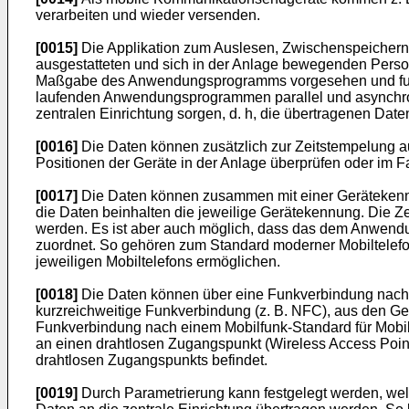
verarbeiten und wieder versenden.
[0015]
Die Applikation zum Auslesen, Zwischenspeichern 
ausgestatteten und sich in der Anlage bewegenden Perso
Maßgabe des Anwendungsprogramms vorgesehen und funkt
laufenden Anwendungsprogrammen parallel und asynchron e
zentralen Einrichtung sorgen, d. h, die übertragenen Dat
[0016]
Die Daten können zusätzlich zur Zeitstempelung au
Positionen der Geräte in der Anlage überprüfen oder im F
[0017]
Die Daten können zusammen mit einer Gerätekennung 
die Daten beinhalten die jeweilige Gerätekennung. Die Z
werden. Es ist aber auch möglich, dass das dem Anwend
zuordnet. So gehören zum Standard moderner Mobiltelefo
jeweiligen Mobiltelefons ermöglichen.
[0018]
Die Daten können über eine Funkverbindung nach 
kurzreichweitige Funkverbindung (z. B. NFC), aus den Ge
Funkverbindung nach einem Mobilfunk-Standard für Mobil
an einen drahtlosen Zugangspunkt (Wireless Access Point
drahtlosen Zugangspunkts befindet.
[0019]
Durch Parametrierung kann festgelegt werden, w