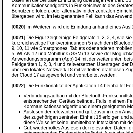
Daten an die zentrale Einrichtung übertragen werden. So
Kommunikationsendgeräts in Funkreichweite des Gerätes
Benutzer erfolgen, oder alternativ in der zentralen Ei
übergeben wird. Im letztgenannten Fall kann das Anwendun
[0020]
Im Weiteren wird die Erfindung anhand eines Ausfü
[0021]
Die Figur zeigt einige Feldgeräte 1, 2, 3, 4, wie si
kurzreichweitige Funkverbindungen 5 nach dem Bluetooth-
9, 10, 11 wie Smartphones, Tablets oder anderen mobilen
5, WLAN 12 und Mobilfunk (GSM) 13 sowie der Möglichkeit
Anwendungsprogramm (App) 14 mit der weiter unten beisp
Feldgeräten 1, 2, 3, 4 und zeitversetzten Übertragen der D
über ein lokales Netzwerk 18 mit verteilten drahtlosen Z
der Cloud 17 ausgewertet und verarbeitet werden.
[0022]
Die Funktionalität der Applikation 14 beinhaltet Fo
Verbindungsaufbau mit der Bluetooth-Funkschnittste
entsprechenden Gerätes befindet. Falls in einem Fe
Kommunikationsendgerät und einem geeigneten Mod
Auslesen der relevanten und ggf. zuvor in dem An
der zugehörigen zentralen Einheit 15 erfolgen und
diese Weise ist keine unmittelbare Interaktion mit 
Ggf. wiederholtes Auslesen der relevanten Daten, d