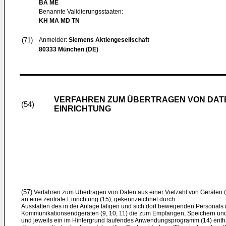
BA ME
Benannte Validierungsstaaten:
KH MA MD TN
(71)
Anmelder:
Siemens Aktiengesellschaft
80333 München (DE)
VERFAHREN ZUM ÜBERTRAGEN VON DATEN
(54)
EINRICHTUNG
(57)
Verfahren zum Übertragen von Daten aus einer Vielzahl von Geräten (1, 
an eine zentrale Einrichtung (15), gekennzeichnet durch:
Ausstatten des in der Anlage tätigen und sich dort bewegenden Personals (
Kommunikationsendgeräten (9, 10, 11) die zum Empfangen, Speichern un
und jeweils ein im Hintergrund laufendes Anwendungsprogramm (14) enthä