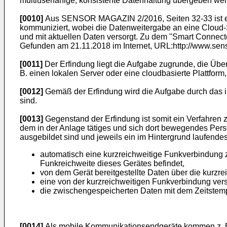
multiuserfähige, konsistente Datenhaltung übergeben we
[0010]
Aus SENSOR MAGAZIN 2/2016, Seiten 32-33 ist ein
kommuniziert, wobei die Datenweitergabe an eine Cloud-Ser
und mit aktuellen Daten versorgt. Zu dem "Smart Connecte
Gefunden am 21.11.2018 im Internet, URL:http://www.sens
[0011]
Der Erfindung liegt die Aufgabe zugrunde, die Übert
B. einen lokalen Server oder eine cloudbasierte Plattfor
[0012]
Gemäß der Erfindung wird die Aufgabe durch das i
sind.
[0013]
Gegenstand der Erfindung ist somit ein Verfahren z
dem in der Anlage tätiges und sich dort bewegendes Pe
ausgebildet sind und jeweils ein im Hintergrund laufen
automatisch eine kurzreichweitige Funkverbindung
Funkreichweite dieses Gerätes befindet,
von dem Gerät bereitgestellte Daten über die kurzr
eine von der kurzreichweitigen Funkverbindung ver
die zwischengespeicherten Daten mit dem Zeitstempe
[0014]
Als mobile Kommunikationsendgeräte kommen z. B.