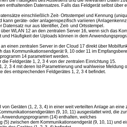
nnen die Häufigkeit des Auslesens und die relevanten Daten z
n enthaltenden Datensatzes. Falls das Feldgerät selbst über ei
ensätze einschließlich Zeit- Ortsstempel und Kennung (unique 
 kann geräte- oder anlagenspezifisch variieren (Anlagenkenn
atensatz nur aus Identifier, Zeit- und Ortsstempel.
 über WLAN 12 an den zentralen Server 16, wenn sich das Kom
nkt und Häufigkeit der Uploads können in dem Anwendungsprogr
an einen zentralen Server in der Cloud 17 direkt über Mobilfu
ch das Kommunikationsendgerät 9, 10 oder 11 im Empfangsbere
programm 14 parametriert werden.
die Feldgeräte 1, 2, 3 4 von der zentralen Einrichtung 15.
e 1, 2, 3 4 mit deren Ist-Parametrierung und wahlweise Meldung
 des entsprechenden Feldgerätes 1, 2, 3 4 befindet.
n Geräten (1, 2, 3, 4) in einer weit verteilten Anlage an eine z
n Kommunikationsendgeräten (9, 10, 11) ausgestattet wird, die
des Anwendungsprogramm (14) enthalten, welches
g (5) zwischen dem Kommunikationsendgerät (9, 10, 11) und eine