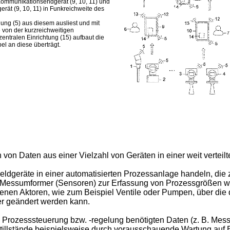
Kommunikationsendgerät (9, 10, 11) und
rät (9, 10, 11) in Funkreichweite des
ung (5) aus diesem ausliest und mit
 von der kurzreichweitigen
entralen Einrichtung (15) aufbaut die
l an diese überträgt.
 von Daten aus einer Vielzahl von Geräten in einer weit verteilt
ldgeräte in einer automatisierten Prozessanlage handeln, die
Messumformer (Sensoren) zur Erfassung von Prozessgrößen wie
nen Aktoren, wie zum Beispiel Ventile oder Pumpen, über die d
er geändert werden kann.
 Prozesssteuerung bzw. -regelung benötigten Daten (z. B. Messw
tillstände beispielsweise durch vorausschauende Wartung auf