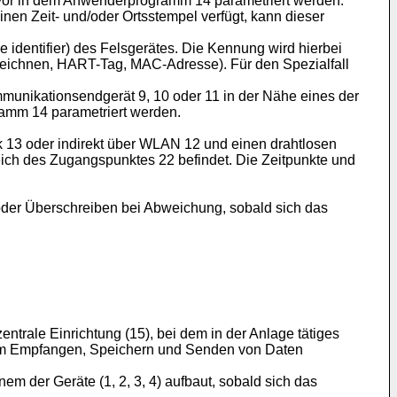
uvor in dem Anwenderprogramm 14 parametriert werden.
nen Zeit- und/oder Ortsstempel verfügt, kann dieser
identifier) des Felsgerätes. Die Kennung wird hierbei
zeichnen, HART-Tag, MAC-Adresse). Für den Spezialfall
munikationsendgerät 9, 10 oder 11 in der Nähe eines der
amm 14 parametriert werden.
nk 13 oder indirekt über WLAN 12 und einen drahtlosen
ich des Zugangspunktes 22 befindet. Die Zeitpunkte und
 oder Überschreiben bei Abweichung, sobald sich das
entrale Einrichtung (15), bei dem in der Anlage tätiges
 zum Empfangen, Speichern und Senden von Daten
m der Geräte (1, 2, 3, 4) aufbaut, sobald sich das