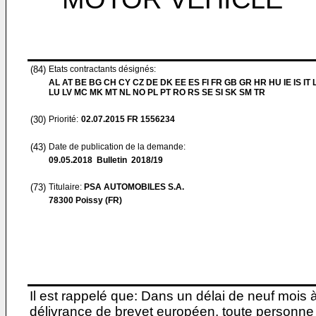
(84)
Etats contractants désignés:
AL AT BE BG CH CY CZ DE DK EE ES FI FR GB GR HR HU IE IS IT L
LU LV MC MK MT NL NO PL PT RO RS SE SI SK SM TR
(30)
Priorité:
02.07.2015
FR 1556234
(43)
Date de publication de la demande:
09.05.2018
Bulletin 2018/19
(73)
Titulaire:
PSA AUTOMOBILES S.A.
78300 Poissy (FR)
Il est rappelé que: Dans un délai de neuf mois 
délivrance de brevet européen, toute personne 