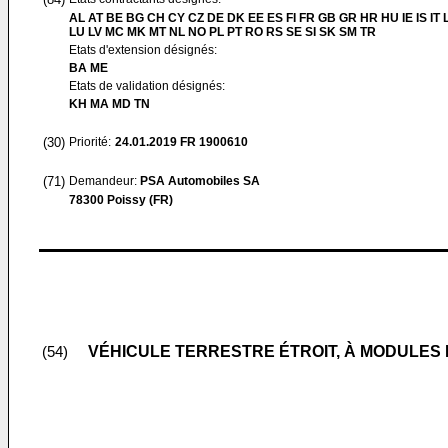
AL AT BE BG CH CY CZ DE DK EE ES FI FR GB GR HR HU IE IS IT L
LU LV MC MK MT NL NO PL PT RO RS SE SI SK SM TR
Etats d'extension désignés:
BA ME
Etats de validation désignés:
KH MA MD TN
(30)
Priorité:
24.01.2019
FR 1900610
(71)
Demandeur:
PSA Automobiles SA
78300 Poissy (FR)
VÉHICULE TERRESTRE ÉTROIT, À MODULES
(54)