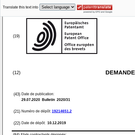
Translate this text into
(19)
DEMANDE
(12)
(43)
Date de publication:
29.07.2020
Bulletin 2020/31
(21)
Numéro de dépôt:
19214651.2
(22)
Date de dépôt:
10.12.2019
(84)
Etats contractants désignés: