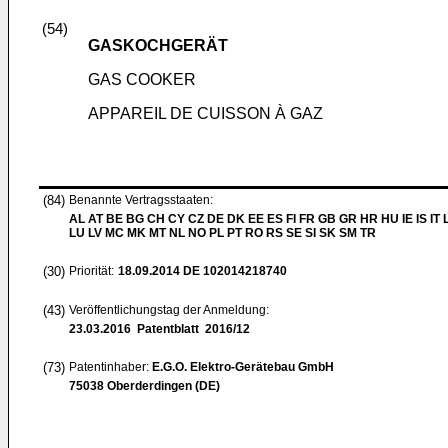
(54)
GASKOCHGERÄT
GAS COOKER
APPAREIL DE CUISSON À GAZ
(84)
Benannte Vertragsstaaten:
AL AT BE BG CH CY CZ DE DK EE ES FI FR GB GR HR HU IE IS IT L
LU LV MC MK MT NL NO PL PT RO RS SE SI SK SM TR
(30)
Priorität:
18.09.2014
DE 102014218740
(43)
Veröffentlichungstag der Anmeldung:
23.03.2016
Patentblatt 2016/12
(73)
Patentinhaber:
E.G.O. Elektro-Gerätebau GmbH
75038 Oberderdingen (DE)