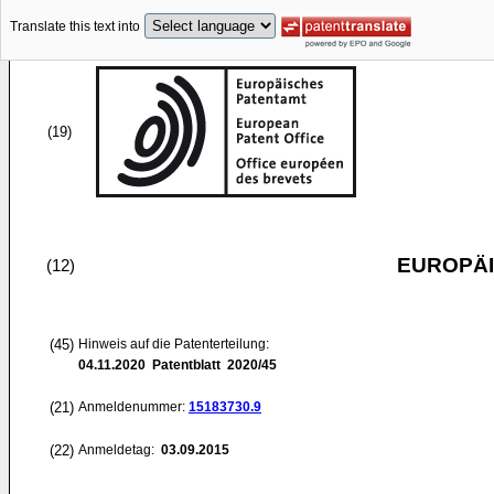
Translate this text into
(19)
EUROPÄI
(12)
(45)
Hinweis auf die Patenterteilung:
04.11.2020
Patentblatt 2020/45
(21)
Anmeldenummer:
15183730.9
(22)
Anmeldetag:
03.09.2015