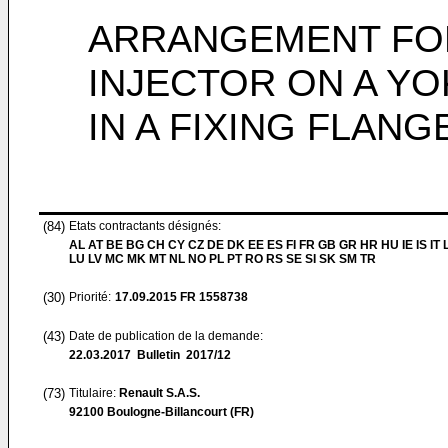
ARRANGEMENT FO
INJECTOR ON A YO
IN A FIXING FLANG
(84)
Etats contractants désignés:
AL AT BE BG CH CY CZ DE DK EE ES FI FR GB GR HR HU IE IS IT L
LU LV MC MK MT NL NO PL PT RO RS SE SI SK SM TR
(30)
Priorité:
17.09.2015
FR 1558738
(43)
Date de publication de la demande:
22.03.2017
Bulletin 2017/12
(73)
Titulaire:
Renault S.A.S.
92100 Boulogne-Billancourt (FR)