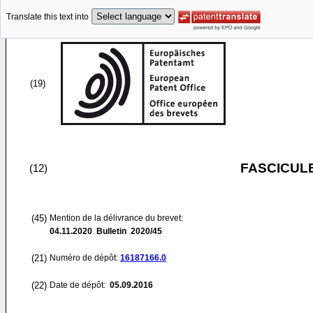
Translate this text into
(19)
FASCICUL
(12)
(45)
Mention de la délivrance du brevet:
04.11.2020
Bulletin 2020/45
(21)
Numéro de dépôt:
16187166.0
(22)
Date de dépôt:
05.09.2016