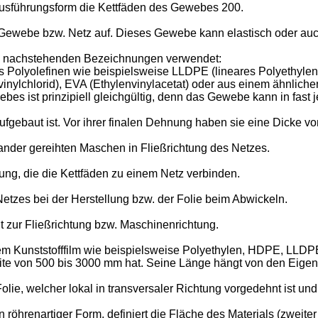
 Ausführungsform die Kettfäden des Gewebes 200.
ewebe bzw. Netz auf. Dieses Gewebe kann elastisch oder auch 
e nachstehenden Bezeichnungen verwendet:
 Polyolefinen wie beispielsweise LLDPE (lineares Polyethylen 
inylchlorid), EVA (Ethylenvinylacetat) oder aus einem ähnlichen
es ist prinzipiell gleichgültig, denn das Gewebe kann in fas
gebaut ist. Vor ihrer finalen Dehnung haben sie eine Dicke von
nder gereihten Maschen in Fließrichtung des Netzes.
ung, die die Kettfäden zu einem Netz verbinden.
etzes bei der Herstellung bzw. der Folie beim Abwickeln.
 zur Fließrichtung bzw. Maschinenrichtung.
nem Kunststofffilm wie beispielsweise Polyethylen, HDPE, LLDP
reite von 500 bis 3000 mm hat. Seine Länge hängt von den Eige
olie, welcher lokal in transversaler Richtung vorgedehnt ist und
 röhrenartiger Form, definiert die Fläche des Materials (zweiter 