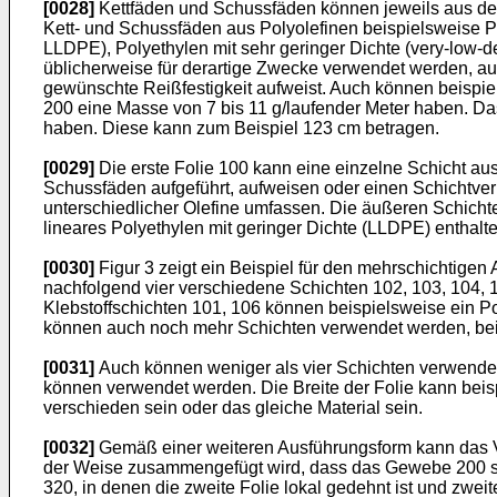
[0028]
Kettfäden und Schussfäden können jeweils aus dems
Kett- und Schussfäden aus Polyolefinen beispielsweise Po
LLDPE), Polyethylen mit sehr geringer Dichte (very-low-d
üblicherweise für derartige Zwecke verwendet werden, a
gewünschte Reißfestigkeit aufweist. Auch können beispi
200 eine Masse von 7 bis 11 g/laufender Meter haben. D
haben. Diese kann zum Beispiel 123 cm betragen.
[0029]
Die erste Folie 100 kann eine einzelne Schicht aus 
Schussfäden aufgeführt, aufweisen oder einen Schichtver
unterschiedlicher Olefine umfassen. Die äußeren Schichte
lineares Polyethylen mit geringer Dichte (LLDPE) enthalte
[0030]
Figur 3 zeigt ein Beispiel für den mehrschichtigen 
nachfolgend vier verschiedene Schichten 102, 103, 104, 
Klebstoffschichten 101, 106 können beispielsweise ein Pol
können auch noch mehr Schichten verwendet werden, beis
[0031]
Auch können weniger als vier Schichten verwendet
können verwendet werden. Die Breite der Folie kann bei
verschieden sein oder das gleiche Material sein.
[0032]
Gemäß einer weiteren Ausführungsform kann das Ve
der Weise zusammengefügt wird, dass das Gewebe 200 sand
320, in denen die zweite Folie lokal gedehnt ist und zweite