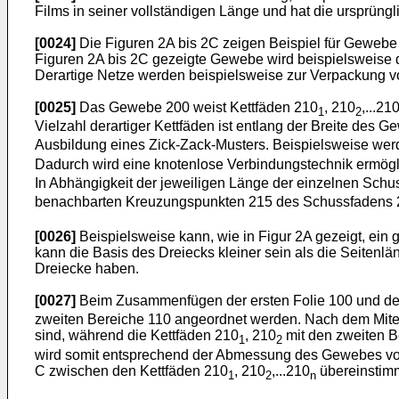
Films in seiner vollständigen Länge und hat die ursprüngl
[0024]
Die Figuren 2A bis 2C zeigen Beispiel für Gewebe
Figuren 2A bis 2C gezeigte Gewebe wird beispielsweise 
Derartige Netze werden beispielsweise zur Verpackung vo
[0025]
Das Gewebe 200 weist Kettfäden 210
, 210
,...21
1
2
Vielzahl derartiger Kettfäden ist entlang der Breite de
Ausbildung eines Zick-Zack-Musters. Beispielsweise wer
Dadurch wird eine knotenlose Verbindungstechnik ermögl
In Abhängigkeit der jeweiligen Länge der einzelnen Sc
benachbarten Kreuzungspunkten 215 des Schussfadens 2
[0026]
Beispielsweise kann, wie in Figur 2A gezeigt, ein
kann die Basis des Dreiecks kleiner sein als die Seitenlä
Dreiecke haben.
[0027]
Beim Zusammenfügen der ersten Folie 100 und des
zweiten Bereiche 110 angeordnet werden. Nach dem Mite
sind, während die Kettfäden 210
, 210
mit den zweiten Be
1
2
wird somit entsprechend der Abmessung des Gewebes vor
C zwischen den Kettfäden 210
, 210
,...210
übereinstimm
1
2
n