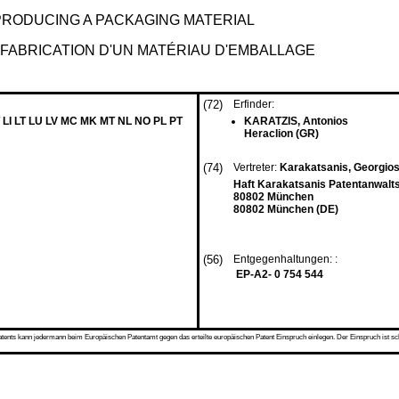
PRODUCING A PACKAGING MATERIAL
FABRICATION D'UN MATÉRIAU D'EMBALLAGE
(72)
Erfinder:
 LI LT LU LV MC MK MT NL NO PL PT
KARATZIS, Antonios
Heraclion (GR)
(74)
Vertreter:
Karakatsanis, Georgio
Haft Karakatsanis Patentanwalts
80802 München
80802 München (DE)
(56)
Entgegenhaltungen: :
EP-A2- 0 754 544
s kann jedermann beim Europäischen Patentamt gegen das erteilte europäischen Patent Einspruch einlegen. Der Einspruch ist schriftli