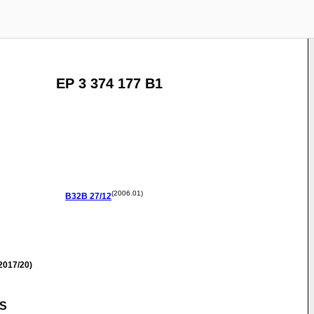
EP 3 374 177 B1
(2006.01)
B32B
27/12
2017/20)
S