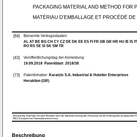
PACKAGING MATERIAL AND METHOD FOR 
MATÉRIAU D'EMBALLAGE ET PROCÉDÉ DE 
(84)
Benannte Vertragsstaaten:
AL AT BE BG CH CY CZ DE DK EE ES FI FR GB GR HR HU IE IS IT
RO RS SE SI SK SM TR
(43)
Veröffentlichungstag der Anmeldung:
19.09.2018
Patentblatt 2018/38
(73)
Patentinhaber:
Karatzis S.A. Industrial & Hotelier Enterprises
Heraklion (GR)
Anmerkung: Innerhalb von neun Monaten nach der Bekanntmachung des Hinweises auf die Erteilung des europäischen Patent
99(1) Europäisches Patentübereinkommen).
Beschreibung