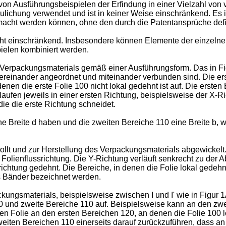
 Ausführungsbeispielen der Erfindung in einer Vielzahl von v
lichung verwendet und ist in keiner Weise einschränkend. Es i
macht werden können, ohne den durch die Patentansprüche defi
cht einschränkend. Insbesondere können Elemente der einzelne
ielen kombiniert werden.
s Verpackungsmaterials gemäß einer Ausführungsform. Das in Fi
ereinander angeordnet und miteinander verbunden sind. Die ers
 denen die erste Folie 100 nicht lokal gedehnt ist auf. Die erst
laufen jeweils in einer ersten Richtung, beispielsweise der X
die die erste Richtung schneidet.
 Breite d haben und die zweiten Bereiche 110 eine Breite b, wo
llt und zur Herstellung des Verpackungsmaterials abgewickelt. 
Folienflussrichtung. Die Y-Richtung verläuft senkrecht zu der Ab
lrichtung gedehnt. Die Bereiche, in denen die Folie lokal gedeh
s Bänder bezeichnet werden.
kungsmaterials, beispielsweise zwischen I und I' wie in Figur 1
20 und zweite Bereiche 110 auf. Beispielsweise kann an den zw
en Folie an den ersten Bereichen 120, an denen die Folie 100 l
iten Bereichen 110 einerseits darauf zurückzuführen, dass an d