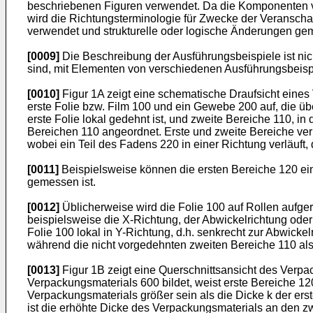
beschriebenen Figuren verwendet. Da die Komponenten von
wird die Richtungsterminologie für Zwecke der Veranschau
verwendet und strukturelle oder logische Änderungen ge
[0009]
Die Beschreibung der Ausführungsbeispiele ist ni
sind, mit Elementen von verschiedenen Ausführungsbeisp
[0010]
Figur 1A zeigt eine schematische Draufsicht eine
erste Folie bzw. Film 100 und ein Gewebe 200 auf, die üb
erste Folie lokal gedehnt ist, und zweite Bereiche 110, in
Bereichen 110 angeordnet. Erste und zweite Bereiche ver
wobei ein Teil des Fadens 220 in einer Richtung verläuft, 
[0011]
Beispielsweise können die ersten Bereiche 120 eine
gemessen ist.
[0012]
Üblicherweise wird die Folie 100 auf Rollen aufgero
beispielsweise die X-Richtung, der Abwickelrichtung oder 
Folie 100 lokal in Y-Richtung, d.h. senkrecht zur Abwicke
während die nicht vorgedehnten zweiten Bereiche 110 al
[0013]
Figur 1B zeigt eine Querschnittsansicht des Verpac
Verpackungsmaterials 600 bildet, weist erste Bereiche 1
Verpackungsmaterials größer sein als die Dicke k der erst
ist die erhöhte Dicke des Verpackungsmaterials an den zwe