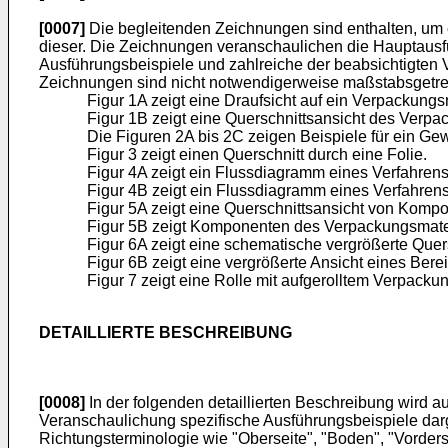
[0007]
Die begleitenden Zeichnungen sind enthalten, um e
dieser. Die Zeichnungen veranschaulichen die Hauptausf
Ausführungsbeispiele und zahlreiche der beabsichtigten V
Zeichnungen sind nicht notwendigerweise maßstabsgetre
Figur 1A zeigt eine Draufsicht auf ein Verpackung
Figur 1B zeigt eine Querschnittsansicht des Verpa
Die Figuren 2A bis 2C zeigen Beispiele für ein Ge
Figur 3 zeigt einen Querschnitt durch eine Folie.
Figur 4A zeigt ein Flussdiagramm eines Verfahren
Figur 4B zeigt ein Flussdiagramm eines Verfahren
Figur 5A zeigt eine Querschnittsansicht von Komp
Figur 5B zeigt Komponenten des Verpackungsmateri
Figur 6A zeigt eine schematische vergrößerte Quer
Figur 6B zeigt eine vergrößerte Ansicht eines Ber
Figur 7 zeigt eine Rolle mit aufgerolltem Verpack
DETAILLIERTE BESCHREIBUNG
[0008]
In der folgenden detaillierten Beschreibung wird 
Veranschaulichung spezifische Ausführungsbeispiele darg
Richtungsterminologie wie "Oberseite", "Boden", "Vorders