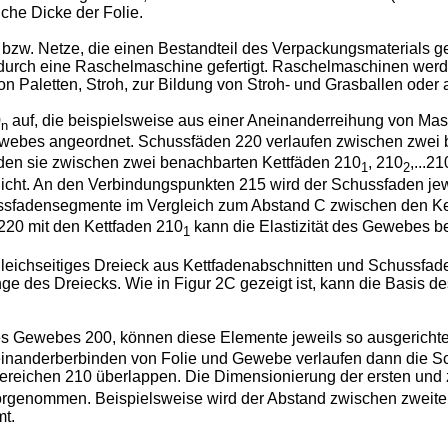
iche Dicke der Folie.
 bzw. Netze, die einen Bestandteil des Verpackungsmaterials 
durch eine Raschelmaschine gefertigt. Raschelmaschinen werde
n Paletten, Stroh, zur Bildung von Stroh- und Grasballen ode
0
auf, die beispielsweise aus einer Aneinanderreihung von Mas
n
s Gewebes angeordnet. Schussfäden 220 verlaufen zwischen zwei
den sie zwischen zwei benachbarten Kettfäden 210
, 210
,...21
1
2
icht. An den Verbindungspunkten 215 wird der Schussfaden jew
hussfadensegmente im Vergleich zum Abstand C zwischen den Ke
20 mit den Kettfaden 210
kann die Elastizität des Gewebes be
1
 gleichseitiges Dreieck aus Kettfadenabschnitten und Schussfad
nge des Dreiecks. Wie in Figur 2C gezeigt ist, kann die Basis d
 Gewebes 200, können diese Elemente jeweils so ausgerichtet
inanderberbinden von Folie und Gewebe verlaufen dann die Sch
reichen 210 überlappen. Die Dimensionierung der ersten und zw
genommen. Beispielsweise wird der Abstand zwischen zweiten 
t.