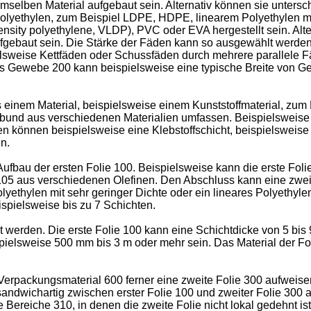
elben Material aufgebaut sein. Alternativ können sie untersc
lyethylen, zum Beispiel LDPE, HDPE, linearem Polyethylen mit 
ensity polyethylene, VLDP), PVC oder EVA hergestellt sein. Alt
ufgebaut sein. Die Stärke der Fäden kann so ausgewählt werde
elsweise Kettfäden oder Schussfäden durch mehrere parallele 
as Gewebe 200 kann beispielsweise eine typische Breite von G
einem Material, beispielsweise einem Kunststoffmaterial, zum Be
bund aus verschiedenen Materialien umfassen. Beispielsweise k
n können beispielsweise eine Klebstoffschicht, beispielsweise
n.
Aufbau der ersten Folie 100. Beispielsweise kann die erste Fol
105 aus verschiedenen Olefinen. Den Abschluss kann eine zweite
yethylen mit sehr geringer Dichte oder ein lineares Polyethyle
pielsweise bis zu 7 Schichten.
 werden. Die erste Folie 100 kann eine Schichtdicke von 5 bis
spielsweise 500 mm bis 3 m oder mehr sein. Das Material der 
rpackungsmaterial 600 ferner eine zweite Folie 300 aufweisen
wichartig zwischen erster Folie 100 und zweiter Folie 300 ang
 Bereiche 310, in denen die zweite Folie nicht lokal gedehnt ist