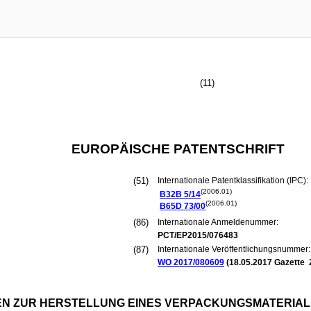
(11)
EUROPÄISCHE PATENTSCHRIFT
(51)
Internationale Patentklassifikation (IPC):
(2006.01)
B32B
5/14
(2006.01)
B65D
73/00
(86)
Internationale Anmeldenummer:
PCT/EP2015/076483
(87)
Internationale Veröffentlichungsnummer:
WO 2017/080609
(
18.05.2017
Gazette 
N ZUR HERSTELLUNG EINES VERPACKUNGSMATERIAL