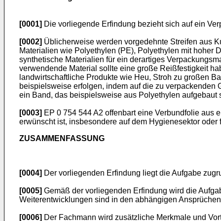
[0001]
Die vorliegende Erfindung bezieht sich auf ein Ve
[0002]
Üblicherweise werden vorgedehnte Streifen aus Ku
Materialien wie Polyethylen (PE), Polyethylen mit hoher 
synthetische Materialien für ein derartiges Verpackungsmat
verwendende Material sollte eine große Reißfestigkeit ha
landwirtschaftliche Produkte wie Heu, Stroh zu großen
beispielsweise erfolgen, indem auf die zu verpackenden 
ein Band, das beispielsweise aus Polyethylen aufgebaut 
[0003]
EP 0 754 544 A2
offenbart eine Verbundfolie aus ei
erwünscht ist, insbesondere auf dem Hygienesektor oder
ZUSAMMENFASSUNG
[0004]
Der vorliegenden Erfindung liegt die Aufgabe zugru
[0005]
Gemäß der vorliegenden Erfindung wird die Aufga
Weiterentwicklungen sind in den abhängigen Ansprüchen 
[0006]
Der Fachmann wird zusätzliche Merkmale und Vorte