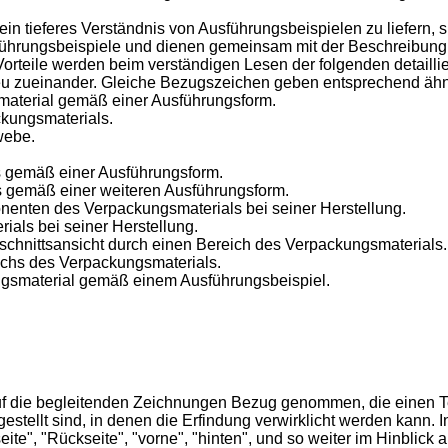
in tieferes Verständnis von Ausführungsbeispielen zu liefern, 
ührungsbeispiele und dienen gemeinsam mit der Beschreibung zu
orteile werden beim verständigen Lesen der folgenden detailli
u zueinander. Gleiche Bezugszeichen geben entsprechend ähnl
smaterial gemäß einer Ausführungsform.
ckungsmaterials.
webe.
s gemäß einer Ausführungsform.
s gemäß einer weiteren Ausführungsform.
onenten des Verpackungsmaterials bei seiner Herstellung.
als bei seiner Herstellung.
schnittsansicht durch einen Bereich des Verpackungsmaterials.
eichs des Verpackungsmaterials.
ungsmaterial gemäß einem Ausführungsbeispiel.
auf die begleitenden Zeichnungen Bezug genommen, die einen Tei
estellt sind, in denen die Erfindung verwirklicht werden kann
eite", "Rückseite", "vorne", "hinten", und so weiter im Hinblic