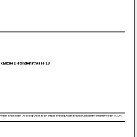
s
kanzlei Dietlindenstrasse 18
ch einzureichen und zu begründen. Er gilt erst als eingelegt, wenn die Einspruchsgebühr entrichtet worden ist. (Art.