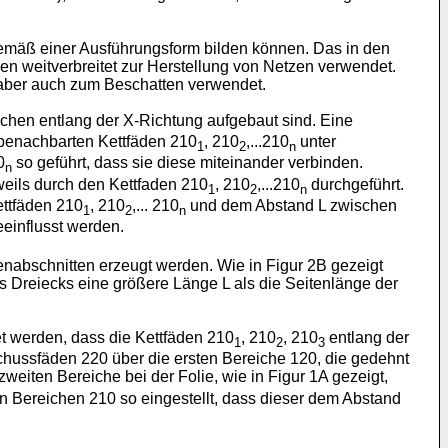
gemäß einer Ausführungsform bilden können. Das in den
n weitverbreitet zur Herstellung von Netzen verwendet.
r aber auch zum Beschatten verwendet.
chen entlang der X-Richtung aufgebaut sind. Eine
 benachbarten Kettfäden 210
, 210
,...210
unter
1
2
n
0
so geführt, dass sie diese miteinander verbinden.
n
eils durch den Kettfaden 210
, 210
,...210
durchgeführt.
1
2
n
ttfäden 210
, 210
,... 210
und dem Abstand L zwischen
1
2
n
einflusst werden.
enabschnitten erzeugt werden. Wie in Figur 2B gezeigt
es Dreiecks eine größere Länge L als die Seitenlänge der
 werden, dass die Kettfäden 210
, 210
, 210
entlang der
1
2
3
ussfäden 220 über die ersten Bereiche 120, die gedehnt
eiten Bereiche bei der Folie, wie in Figur 1A gezeigt,
Bereichen 210 so eingestellt, dass dieser dem Abstand