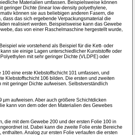
hiedliche Materialien umfassen. Beispielsweise können
geringer Dichte (linear low-density polyethylene,
ernativ können sie aus beliebigen anderen Fasern, die
n, dass das sich ergebende Verpackungsmaterial die
Fäden realisiert werden. Beispielsweise kann das Gewebe
ewebe, das von einer Raschelmaschine hergestellt wurde,
ispiel wie vorstehend als Beispiel für die Kett- oder
ann sie einige Lagen unterschiedlicher Kunststoffe oder
 Polyethylen mit sehr geringer Dichte (VLDPE) oder
ie 100 eine erste Klebstoffschicht 101 umfassen, und
 Klebstoffschicht 106 bilden. Die ersten und zweiten
n mit geringer Dichte aufweisen. Selbstverständlich
 9 µm aufweisen. Aber auch größere Schichtdicken
Folie kann von dem oder den Materialien des Gewebes
, die mit dem Gewebe 200 und der ersten Folie 100 in
eordnet ist. Dabei kann die zweite Folie erste Bereiche
, enthalten. Analog zur ersten Folie verlaufen die ersten