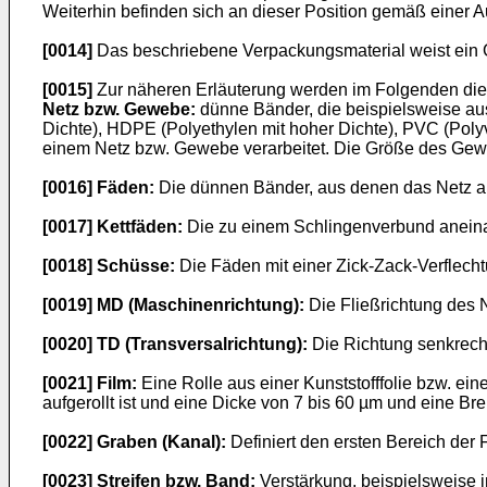
Weiterhin befinden sich an dieser Position gemäß einer
[0014]
Das beschriebene Verpackungsmaterial weist ein G
[0015]
Zur näheren Erläuterung werden im Folgenden di
Netz bzw. Gewebe:
dünne Bänder, die beispielsweise aus
Dichte), HDPE (Polyethylen mit hoher Dichte), PVC (Polyv
einem Netz bzw. Gewebe verarbeitet. Die Größe des Geweb
[0016]
Fäden:
Die dünnen Bänder, aus denen das Netz auf
[0017]
Kettfäden:
Die zu einem Schlingenverbund aneina
[0018]
Schüsse:
Die Fäden mit einer Zick-Zack-Verflecht
[0019]
MD (Maschinenrichtung):
Die Fließrichtung des N
[0020]
TD (Transversalrichtung):
Die Richtung senkrecht
[0021]
Film:
Eine Rolle aus einer Kunststofffolie bzw. ei
aufgerollt ist und eine Dicke von 7 bis 60 µm und eine B
[0022]
Graben (Kanal):
Definiert den ersten Bereich der F
[0023]
Streifen bzw. Band:
Verstärkung, beispielsweise in