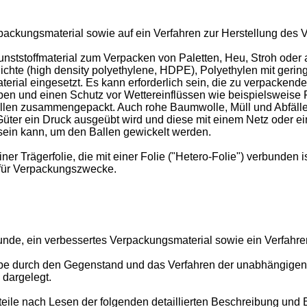
rpackungsmaterial sowie auf ein Verfahren zur Herstellung des 
nststoffmaterial zum Verpacken von Paletten, Heu, Stroh ode
Dichte (high density polyethylene, HDPE), Polyethylen mit gerin
erial eingesetzt. Es kann erforderlich sein, die zu verpackende
ben und einen Schutz vor Wettereinflüssen wie beispielsweise F
 Ballen zusammengepackt. Auch rohe Baumwolle, Müll und Abfäl
Güter ein Druck ausgeübt wird und diese mit einem Netz oder 
sein kann, um den Ballen gewickelt werden.
ner Trägerfolie, die mit einer Folie ("Hetero-Folie") verbunden i
 für Verpackungszwecke.
nde, ein verbessertes Verpackungsmaterial sowie ein Verfahren 
be durch den Gegenstand und das Verfahren der unabhängigen
dargelegt.
ile nach Lesen der folgenden detaillierten Beschreibung und