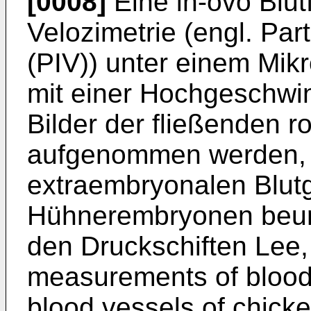
[0008]
Eine in-ovo Blutf
Velozimetrie (engl. Par
(PIV)) unter einem Mikr
mit einer Hochgeschw
Bilder der fließenden r
aufgenommen werden, u
extraembryonalen Blut
Hühnerembryonen beurt
den Druckschiften
Lee,
measurements of blood 
blood vessels of chick