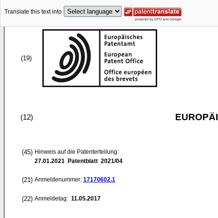
Translate this text into
(19)
EUROPÄI
(12)
(45)
Hinweis auf die Patenterteilung:
27.01.2021
Patentblatt 2021/04
(21)
Anmeldenummer:
17170602.1
(22)
Anmeldetag:
11.05.2017