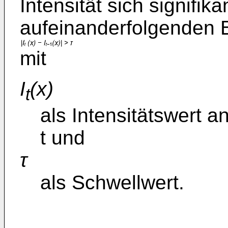
Intensität sich signifik
aufeinanderfolgenden B
mit
I
(x)
t
als Intensitätswert an
t und
τ
als Schwellwert.