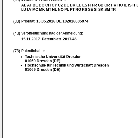
AL AT BE BG CH CY CZ DE DK EE ES FI FR GB GR HR HU IE IS IT L
LU LV MC MK MT NL NO PL PT RO RS SE SI SK SM TR
(30)
Priorität:
13.05.2016
DE 102016005974
(43)
Veröffentlichungstag der Anmeldung:
15.11.2017
Patentblatt 2017/46
(73)
Patentinhaber:
Technische Universität Dresden
01069 Dresden (DE)
Hochschule für Technik und Wirtschaft Dresden
01069 Dresden (DE)