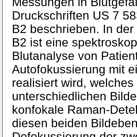
Messungen in Blutgefä
Druckschriften
US 7 58
B2
beschrieben. In der
B2
ist eine spektrosko
Blutanalyse von Patien
Autofokussierung mit 
realisiert wird, welche
unterschiedlichen Bild
konfokale Raman-Detek
diesen beiden Bildeben
Defokussierung der zw