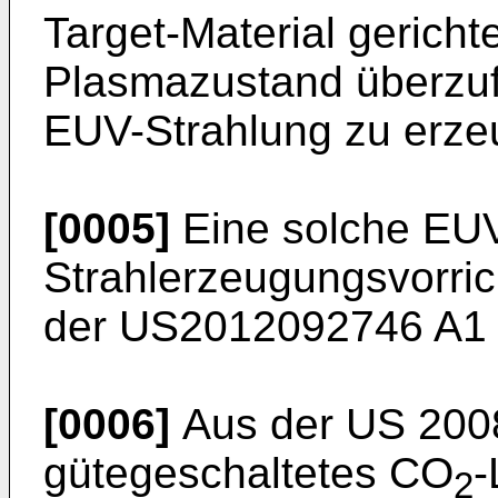
Target-Material gericht
Plasmazustand überzuf
EUV-Strahlung zu erze
[0005]
Eine solche EU
Strahlerzeugungsvorric
der
US2012092746 A1
[0006]
Aus der
US 200
gütegeschaltetes CO
-
2