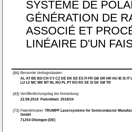
SYSTÈME DE POLAR
GÉNÉRATION DE 
ASSOCIÉ ET PROC
LINÉAIRE D'UN FA
(84)
Benannte Vertragsstaaten:
AL AT BE BG CH CY CZ DE DK EE ES FI FR GB GR HR HU IE IS IT L
LU LV MC MK MT NL NO PL PT RO RS SE SI SK SM TR
(43)
Veröffentlichungstag der Anmeldung:
22.08.2018
Patentblatt 2018/34
(73)
Patentinhaber:
TRUMPF Lasersystems for Semiconductor Manufac
GmbH
71254 Ditzingen (DE)