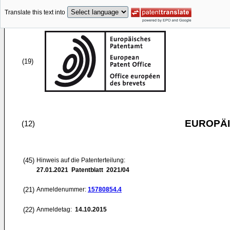
Translate this text into
(19)
EUROPÄI
(12)
(45)
Hinweis auf die Patenterteilung:
27.01.2021
Patentblatt 2021/04
(21)
Anmeldenummer:
15780854.4
(22)
Anmeldetag:
14.10.2015