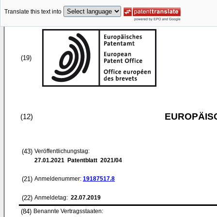
Translate this text into
(19)
EUROPÄIS
(12)
(43)
Veröffentlichungstag:
27.01.2021
Patentblatt 2021/04
(21)
Anmeldenummer:
19187517.8
(22)
Anmeldetag:
22.07.2019
(84)
Benannte Vertragsstaaten: