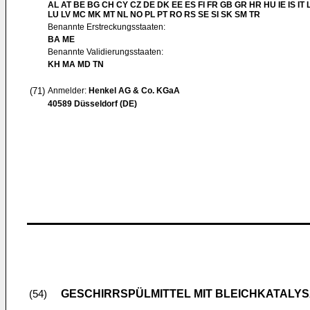
AL AT BE BG CH CY CZ DE DK EE ES FI FR GB GR HR HU IE IS IT L
LU LV MC MK MT NL NO PL PT RO RS SE SI SK SM TR
Benannte Erstreckungsstaaten:
BA ME
Benannte Validierungsstaaten:
KH MA MD TN
(71)
Anmelder:
Henkel AG & Co. KGaA
40589 Düsseldorf (DE)
GESCHIRRSPÜLMITTEL MIT BLEICHKATALYS
(54)