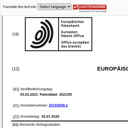
Translate this text into
(19)
EUROPÄIS
(12)
(43)
Veröffentlichungstag:
03.02.2021
Patentblatt 2021/05
(21)
Anmeldenummer:
20183658.2
(22)
Anmeldetag:
02.07.2020
(84)
Benannte Vertragsstaaten: