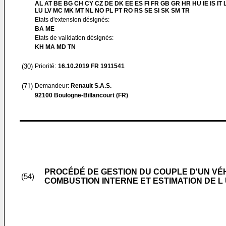
AL AT BE BG CH CY CZ DE DK EE ES FI FR GB GR HR HU IE IS IT L
LU LV MC MK MT NL NO PL PT RO RS SE SI SK SM TR
Etats d'extension désignés:
BA ME
Etats de validation désignés:
KH MA MD TN
(30)
Priorité:
16.10.2019
FR 1911541
(71)
Demandeur:
Renault S.A.S.
92100 Boulogne-Billancourt (FR)
PROCÉDÉ DE GESTION DU COUPLE D'UN V
(54)
COMBUSTION INTERNE ET ESTIMATION DE L