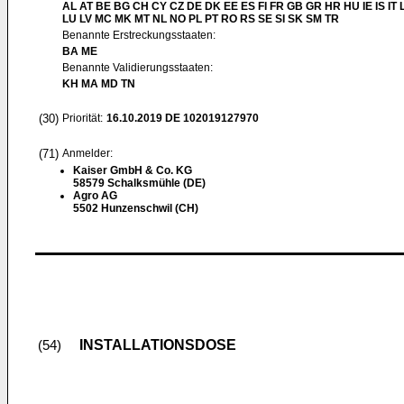
AL AT BE BG CH CY CZ DE DK EE ES FI FR GB GR HR HU IE IS IT L
LU LV MC MK MT NL NO PL PT RO RS SE SI SK SM TR
Benannte Erstreckungsstaaten:
BA ME
Benannte Validierungsstaaten:
KH MA MD TN
(30)
Priorität:
16.10.2019
DE 102019127970
(71)
Anmelder:
Kaiser GmbH & Co. KG
58579 Schalksmühle (DE)
Agro AG
5502 Hunzenschwil (CH)
INSTALLATIONSDOSE
(54)