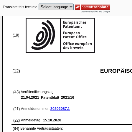
Translate this text into
(19)
EUROPÄIS
(12)
(43)
Veröffentlichungstag:
21.04.2021
Patentblatt 2021/16
(21)
Anmeldenummer:
20202087.1
(22)
Anmeldetag:
15.10.2020
(84)
Benannte Vertragsstaaten: