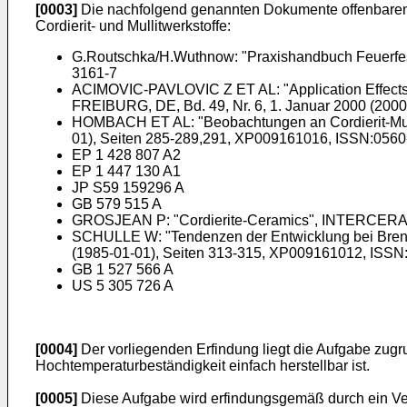
[0003]
Die nachfolgend genannten Dokumente offenbaren 
Cordierit- und Mullitwerkstoffe:
G.Routschka/H.Wuthnow: "Praxishandbuch Feuerfest
3161-7
ACIMOVIC-PAVLOVIC Z ET AL: "Application Effects 
FREIBURG, DE, Bd. 49, Nr. 6, 1. Januar 2000 (200
HOMBACH ET AL: "Beobachtungen an Cordierit-Mul
01), Seiten 285-289,291, XP009161016, ISSN:056
EP 1 428 807 A2
EP 1 447 130 A1
JP S59 159296 A
GB 579 515 A
GROSJEAN P: "Cordierite-Ceramics", INTERCERAM,
SCHULLE W: "Tendenzen der Entwicklung bei Bren
(1985-01-01), Seiten 313-315, XP009161012, ISSN
GB 1 527 566 A
US 5 305 726 A
[0004]
Der vorliegenden Erfindung liegt die Aufgabe zugru
Hochtemperaturbeständigkeit einfach herstellbar ist.
[0005]
Diese Aufgabe wird erfindungsgemäß durch ein Ve