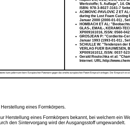
Werkstoffe; 5. Auflage", 14. O
ISBN: 978-3-8027-3161-7 Seiten 
ACIMOVIC-PAVLOVIC Z ET AL: "A
during the Lost Foam Casting
Januar 2000 (2000-01-01) , Se
HOMBACH ET AL: "Beobachtung
GLAS-, EMAIL-, KERAMO-TECHNI
XP009161016, ISSN: 0560-042
GROSJEAN P: "Cordierite-Cer
Januar 1993 (1993-01-01) , Se
SCHULLE W: "Tendenzen der En
VERLAG FUER BAUWESEN, BERLIN
XP009161012, ISSN: 0037-523
Gerald Routschka et al: "Cham
Internet: URL:http://www.chem
s kann jedermann beim Europäischen Patentamt gegen das erteilte europäischen Patent Einspruch einlegen. Der Einspruch ist schriftli
r Herstellung eines Formkörpers.
 zur Herstellung eines Formkörpers bekannt, bei welchem ein W
Durch den Sintervorgang wird der Ausgangsstoff umgewandelt.