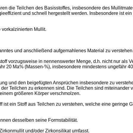
 die Teilchen des Basisstoffes, insbesondere des Mullitmateri
effizient und schnell hergestellt werden. Insbesondere ist ei
orkalzinierten Mullit.
ranntes und anschließend aufgemahlenes Material zu verstehen
stoff vorzugsweise in nennenswerter Menge, d.h. nicht nur als
gefähr 20 Ma% (Massen-%), insbesondere mindestens ungefähr 
eibung und den beigefügten Ansprüchen insbesondere zu verste
r Teilchen zu erkennen sind. Die Teilchen sind miteinander ver
u einem größeren Körper verschmolzen.
 ist ein Stoff aus Teilchen zu verstehen, welche eine geringe 
nnen desselben seine Formstabilität.
rkonmullit und/oder Zirkonsilikat umfasst.