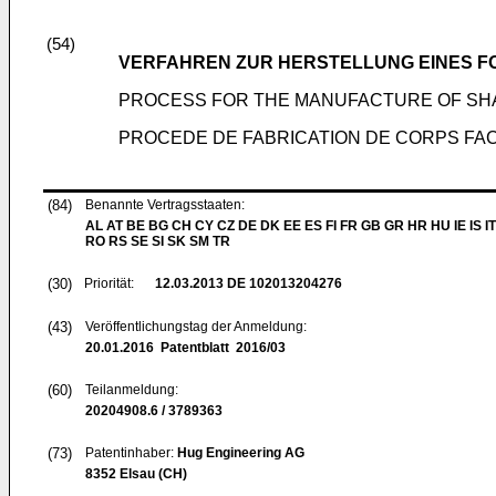
(54)
VERFAHREN ZUR HERSTELLUNG EINES 
PROCESS FOR THE MANUFACTURE OF SH
PROCEDE DE FABRICATION DE CORPS FA
(84)
Benannte Vertragsstaaten:
AL AT BE BG CH CY CZ DE DK EE ES FI FR GB GR HR HU IE IS IT
RO RS SE SI SK SM TR
(30)
Priorität:
12.03.2013
DE 102013204276
(43)
Veröffentlichungstag der Anmeldung:
20.01.2016
Patentblatt 2016/03
(60)
Teilanmeldung:
20204908.6 / 3789363
(73)
Patentinhaber:
Hug Engineering AG
8352 Elsau (CH)