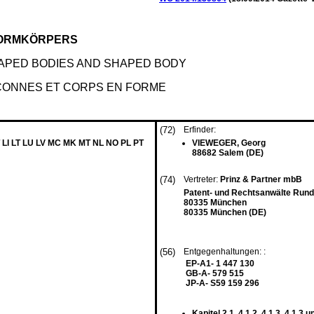
FORMKÖRPERS
APED BODIES AND SHAPED BODY
CONNES ET CORPS EN FORME
(72)
Erfinder:
 LI LT LU LV MC MK MT NL NO PL PT
VIEWEGER, Georg
88682 Salem (DE)
(74)
Vertreter:
Prinz & Partner mbB
Patent- und Rechtsanwälte Rund
80335 München
80335 München (DE)
(56)
Entgegenhaltungen: :
EP-A1- 1 447 130
GB-A- 579 515
JP-A- S59 159 296
Kapitel 2.1, 4.1.2, 4.1.3, 4.1.