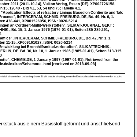
ktober 2011 (2011-10-14), Vulkan Verlag, Essen (DE), XP002726158,
15, 19, 40 - Bld 4.1, 53, 54 und 75; Tabelle 4.1,
pplication Effects of refractory Linings Based on Cordierite and Talc
 Process", INTERCERAM, SCHMID, FREIBURG, DE, Bd. 49, Nr. 6, 1.
iten 438-441, XP001526056, ISSN: 0020-5214
en an Cordierit-Mullit-Werkstoffen", SILIKAT-JOURNAL, GEKT :
K,, Bd. 15, 1. Januar 1976 (1976-01-01), Seiten 285-289,291,
1
amics", INTERCERAM, SCHMID, FREIBURG, DE, Bd. 42, Nr. 1, 1.
iten 11-15, XP009161027, ISSN: 0020-5214
twicklung bei Brennhilfsmittelwerkstoffen", SILIKATTECHNIK,
, DE, Bd. 36, Nr. 10, 1. Januar 1985 (1985-01-01), Seiten 313-315,
3
otte", CHEMIE.DE, 1 January 1997 (1997-01-01), Retrieved from the
ie.de/lexikon/Schamotte .html [retrieved on 2018-09-08]
ch einzureichen und zu begründen. Er gilt erst als eingelegt, wenn die Einspruchsgebühr entrichtet worden ist. (Art.
erkstück aus einem Basisstoff geformt und anschließend