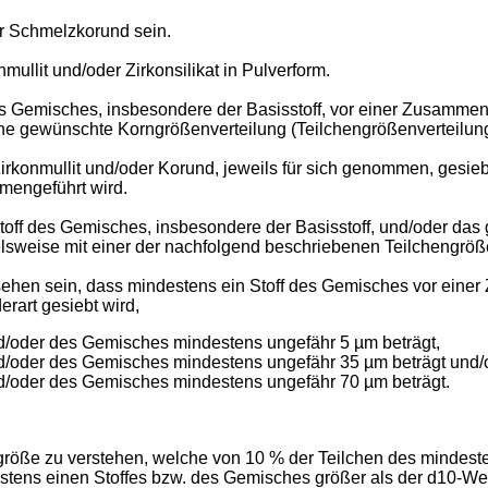
r Schmelzkorund sein.
llit und/oder Zirkonsilikat in Pulverform.
s Gemisches, insbesondere der Basisstoff, vor einer Zusammen
e gewünschte Korngrößenverteilung (Teilchengrößenverteilung)
irkonmullit und/oder Korund, jeweils für sich genommen, gesie
mmengeführt wird.
Stoff des Gemisches, insbesondere der Basisstoff, und/oder da
lsweise mit einer der nachfolgend beschriebenen Teilchengrößen
sehen sein, dass mindestens ein Stoff des Gemisches vor eine
rart gesiebt wird,
d/oder des Gemisches mindestens ungefähr 5 µm beträgt,
nd/oder des Gemisches mindestens ungefähr 35 µm beträgt und/
d/oder des Gemisches mindestens ungefähr 70 µm beträgt.
ngröße zu verstehen, welche von 10 % der Teilchen des mindes
stens einen Stoffes bzw. des Gemisches größer als der d10-Wer