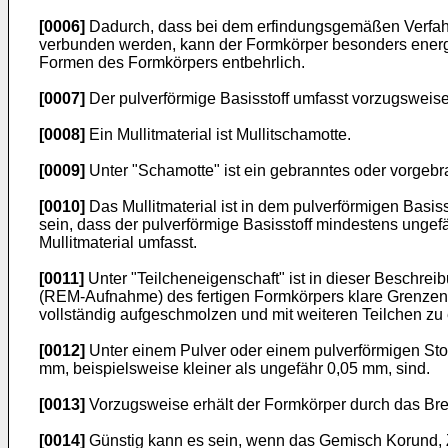
[0006]
Dadurch, dass bei dem erfindungsgemäßen Verfahren
verbunden werden, kann der Formkörper besonders energie
Formen des Formkörpers entbehrlich.
[0007]
Der pulverförmige Basisstoff umfasst vorzugsweise v
[0008]
Ein Mullitmaterial ist Mullitschamotte.
[0009]
Unter "Schamotte" ist ein gebranntes oder vorgeb
[0010]
Das Mullitmaterial ist in dem pulverförmigen Basis
sein, dass der pulverförmige Basisstoff mindestens un
Mullitmaterial umfasst.
[0011]
Unter "Teilcheneigenschaft" ist in dieser Beschr
(REM-Aufnahme) des fertigen Formkörpers klare Grenzen de
vollständig aufgeschmolzen und mit weiteren Teilchen z
[0012]
Unter einem Pulver oder einem pulverförmigen Stoff
mm, beispielsweise kleiner als ungefähr 0,05 mm, sind.
[0013]
Vorzugsweise erhält der Formkörper durch das Bre
[0014]
Günstig kann es sein, wenn das Gemisch Korund, Zi