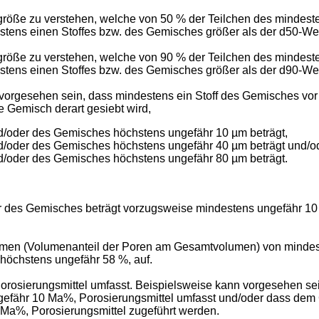
ngröße zu verstehen, welche von 50 % der Teilchen des mindes
stens einen Stoffes bzw. des Gemisches größer als der d50-Wer
ngröße zu verstehen, welche von 90 % der Teilchen des mindes
stens einen Stoffes bzw. des Gemisches größer als der d90-Wer
 vorgesehen sein, dass mindestens ein Stoff des Gemisches vo
 Gemisch derart gesiebt wird,
d/oder des Gemisches höchstens ungefähr 10 µm beträgt,
nd/oder des Gemisches höchstens ungefähr 40 µm beträgt und/o
d/oder des Gemisches höchstens ungefähr 80 µm beträgt.
r des Gemisches beträgt vorzugsweise mindestens ungefähr 10
umen (Volumenanteil der Poren am Gesamtvolumen) von mindes
höchstens ungefähr 58 %, auf.
orosierungsmittel umfasst. Beispielsweise kann vorgesehen s
gefähr 10 Ma%, Porosierungsmittel umfasst und/oder dass de
Ma%, Porosierungsmittel zugeführt werden.