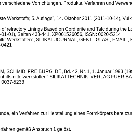
verschiedene Vorrichtungen, Produkte, Verfahren und Verwend
e Werkstoffe; 5. Auflage", 14. Oktober 2011 (2011-10-14), Vu
of refractory Linings Based on Cordierite and Talc during t
0-01-01), Seiten 438-441, XP001526056, ISSN: 0020-5214
lit-Werkstoffen", SILIKAT-JOURNAL, GEKT : GLAS-, EMAIL-, 
0-0421
 SCHMID, FREIBURG, DE, Bd. 42, Nr. 1, 1. Januar 1993 (199
nhilfsmittelwerkstoffen" SILIKATTECHNIK, VERLAG FUER BAU
: 0037-5233
nde, ein Verfahren zur Herstellung eines Formkörpers bereitzus
rfahren gemäß Anspruch 1 gelöst.