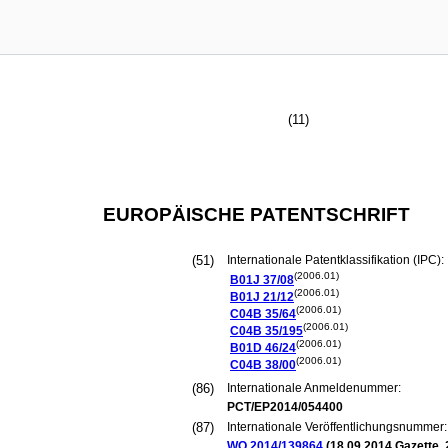
(11)
EUROPÄISCHE PATENTSCHRIFT
(51)
Internationale Patentklassifikation (IPC):
(2006.01)
B01J
37/08
(2006.01)
B01J
21/12
(2006.01)
C04B
35/64
(2006.01)
C04B
35/195
(2006.01)
B01D
46/24
(2006.01)
C04B
38/00
(86)
Internationale Anmeldenummer:
PCT/EP2014/054400
(87)
Internationale Veröffentlichungsnummer:
WO 2014/139864
(
18.09.2014
Gazette 