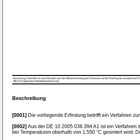
Anmerkung: Innerhalb von neun Monaten nach der Bekanntmachung des Hinweises auf die Erteilung des europäischen Patent
99(1) Europäisches Patentübereinkommen).
Beschreibung
[0001]
Die vorliegende Erfindung betrifft ein Verfahren zu
[0002]
Aus der
DE 10 2005 036 394 A1
ist ein Verfahren
bei Temperaturen oberhalb von 1.550 °C gesintert wird. 