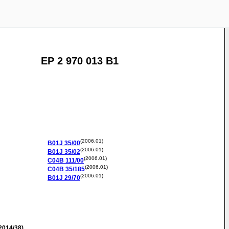
EP 2 970 013 B1
(2006.01)
B01J
35/00
(2006.01)
B01J
35/02
(2006.01)
C04B
111/00
(2006.01)
C04B
35/185
(2006.01)
B01J
29/70
2014/38)