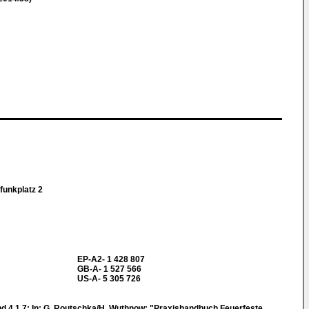
funkplatz 2
EP-A2- 1 428 807
GB-A- 1 527 566
US-A- 5 305 726
3 und 4.1.7: In: G. Routschka/H. Wuthnow: "Praxishandbuch Feuerfeste