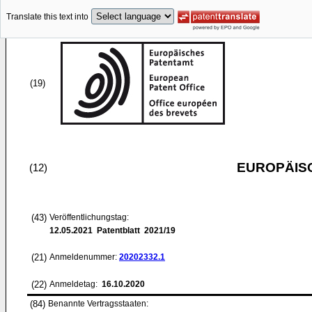
Translate this text into
(19)
EUROPÄIS
(12)
(43)
Veröffentlichungstag:
12.05.2021
Patentblatt 2021/19
(21)
Anmeldenummer:
20202332.1
(22)
Anmeldetag:
16.10.2020
(84)
Benannte Vertragsstaaten: