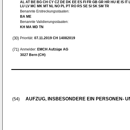
AL AT BE BG CH CY CZ DE DK EE ES FI FR GB GR HR HU IE IS IT L
LU LV MC MK MT NL NO PL PT RO RS SE SI SK SM TR
Benannte Erstreckungsstaaten:
BA ME
Benannte Validierungsstaaten:
KH MA MD TN
(30)
Priorität:
07.11.2019
CH 14082019
(71)
Anmelder:
EMCH Aufzüge AG
3027 Bern (CH)
AUFZUG, INSBESONDERE EIN PERSONEN- 
(54)